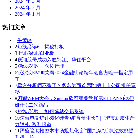
2024 年 3 月
2024 年 2 月
2024 年 1 月
热门文章
1
牛策略
2
短线必读6：揭秘打板
3
上证/深证/创业板
4
联翔股份成功入驻锦江、华住平台
5
短线必读4：仓位管理
6
沃尔沃EM90荣膺2024金融街论坛年会官方唯一指定用
车
7
卖方分析师不香了？多名券商首席跳槽上市公司担任董
秘
8
闪耀WEM大会，Sinclair欣可丽美学展示ELLANSÉ®伊
妍仕®二代新品
9
短线必读5：如何练就交易系统
10
这台单晶炉让碳化硅告别“盲盒生长”｜“沪市新质生产
力巡礼”系列报道
11
严监管助推资本市场规范化 新“国九条”后执法效能提
升超一倍