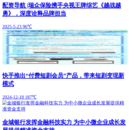
配资导航 |瑞众保险携手央视王牌综艺《越战越
勇》，深度诠释品牌担当
2025-5-23
96℃
快手推出“付费短剧会员”产品，带来短剧变现新
模式
2024-12-18
187℃
金城银行发挥金融科技实力 为中小微企业成长发