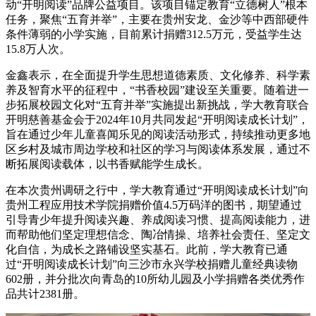
动“开明阅读”品牌公益项目。该项目锚定教育“立德树人”根本
任务，聚焦“五育并举”，主要在贵州安龙、金沙等中西部硬件
条件薄弱的小学实施，目前累计捐赠312.5万元，受益学生达
15.8万人次。
金鑫表示，在全面提升学生思想道德素质、文化修养、科学素
养及智育水平的征程中，“书香校园”建设至关重要。随着进一
步拓展校园文化对“五育并举”实施提出新挑战，学大教育联合
开明慈善基金会于2024年10月共同发起“开明阅读成长计划”，
旨在通过少年儿童喜闻乐见的阅读活动形式，持续推动更多地
区乡村及城市周边学校和社区的学习与阅读体系发展，通过不
断拓展阅读载体，以书香赋能学生成长。
在本次贵州调研之行中，学大教育通过“开明阅读成长计划”向
贵州工程应用技术学院捐赠价值4.5万码洋的图书，期望通过
引导青少年提升阅读兴趣、养成阅读习惯、提高阅读能力，进
而帮助他们坚定理想信念、陶冶情操、培养社会责任、坚定文
化自信，为成长之路铺设坚实基石。此前，学大教育已通
过“开明阅读成长计划”向三沙市永兴学校捐赠儿童经典读物
602册，并分批次向青岛的10所幼儿园及小学捐赠各类优秀作
品共计2381册。