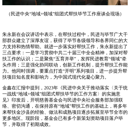
（民进中央“地域+领域”组团式帮扶毕节工作座谈会现场）
朱永新在会议讲话中表示，在帮扶过程中，民进与毕节广大干
部群众建立了深厚友谊，获得了毕节各级领导和各界同仁的大
力支持和热情帮助。就进一步落实好帮扶工作，朱永新提出了
三点要求：一是学习贯彻中共二十届三中全会精神，加深对帮
扶工作的认识；二是聚焦“五育并举”，发挥民进教育“领域”牵
头作用；三是强化协同联动，创新工作机制，提升帮扶工作能
力。他同时强调，要重点打造“开明”系列项目，进一步提升帮
扶项目知名度和影响力，为中国式现代化凝心聚力。
金鑫在汇报中提到，2023年《民进中央关于推动落实〈关于统
一战线“地域+领域”组团式帮扶毕节的工作方案〉的实施意
见》印发后，开明慈善基金会与民进中央社会服务部加强联
络、密切沟通，在保持原有“地域”帮扶工作的基础上，将多年
来帮扶金沙县的经验、做法和成熟项目逐步拓展至毕节全市的
更多地区。现阶段，基金会已有多个新策划资助项目落户毕
节，并取得了初期成效。