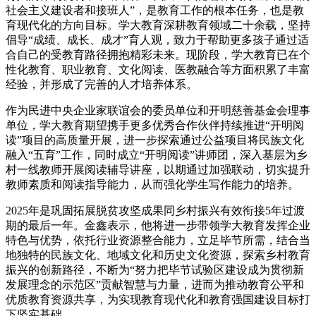
社会主义建设者和接班人”，是教育工作的根本任务，也是教
育现代化的方向目标。学大教育深耕教育领域二十余载，坚持
倡导“成绩、成长、成才”育人观，致力于帮助更多孩子通过适
合自己的受教育路径拥抱精彩未来。现阶段，学大教育已在个
性化教育、职业教育、文化阅读、医教融合等方面积累了丰富
经验，并形成了完善的人才培养体系。
作为民进中央企业家联谊会的委员单位和开明慈善基金会理事
单位，学大教育期望携手更多优秀合作伙伴持续推进“开明阅
读”项目的高质量开展，进一步探索通过公益项目将民族文化
融入“五育”工作，同时成立“开明阅读”讲师团，深入基层为乡
村一线教师开展阅读辅导讲座，以期通过加强联动，切实提升
教师素质和阅读指导能力，从而强化学生写作能力的培养。
2025年是巩固拓展脱贫攻坚成果同乡村振兴有效衔接5年过渡
期的最后一年。金鑫表示，他将进一步带领学大教育发挥企业
特色与优势，依托行业资源整合能力，立足毕节所需，结合当
地独特的民族文化、地域文化和历史文化资源，探索乡村教育
振兴的创新路径，不断为“努力把毕节试验区建设成为贯彻新
发展理念的示范区”贡献智慧与力量，进而为推动教育公平和
优质教育资源共享，为实现教育现代化和教育强国建设目标打
下坚实基础。