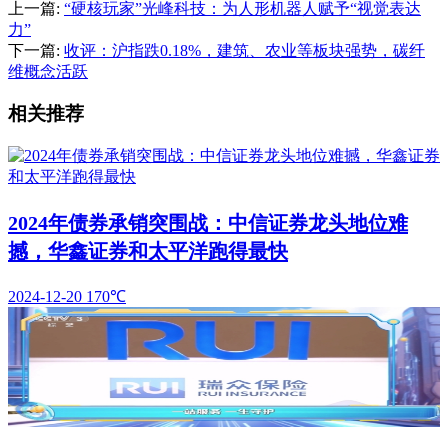
上一篇:
“硬核玩家”光峰科技：为人形机器人赋予“视觉表达
力”
下一篇:
收评：沪指跌0.18%，建筑、农业等板块强势，碳纤
维概念活跃
相关推荐
2024年债券承销突围战：中信证券龙头地位难
撼，华鑫证券和太平洋跑得最快
2024-12-20
170℃