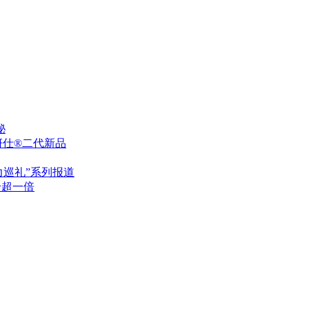
秘
伊妍仕®二代新品
力巡礼”系列报道
升超一倍