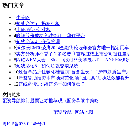
热门文章
1
牛策略
2
短线必读6：揭秘打板
3
上证/深证/创业板
4
联翔股份成功入驻锦江、华住平台
5
短线必读4：仓位管理
6
沃尔沃EM90荣膺2024金融街论坛年会官方唯一指定用车
7
卖方分析师不香了？多名券商首席跳槽上市公司担任董
8
闪耀WEM大会，Sinclair欣可丽美学展示ELLANSÉ®
9
短线必读5：如何练就交易系统
10
这台单晶炉让碳化硅告别“盲盒生长”｜“沪市新质生产
11
严监管助推资本市场规范化 新“国九条”后执法效能提
12
短线必读1：超短选手如何复盘？
友情链接：
配资导航
排行
股票证券
推荐
观点
配资导航
牛策略
配资导航
|
网站地图
粤ICP备07501246号-1