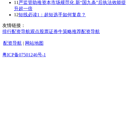
11
严监管助推资本市场规范化 新“国九条”后执法效能提
升超一倍
12
短线必读1：超短选手如何复盘？
友情链接：
排行
配资导航
观点
股票证券
牛策略
推荐
配资导航
配资导航
|
网站地图
粤ICP备07501246号-1