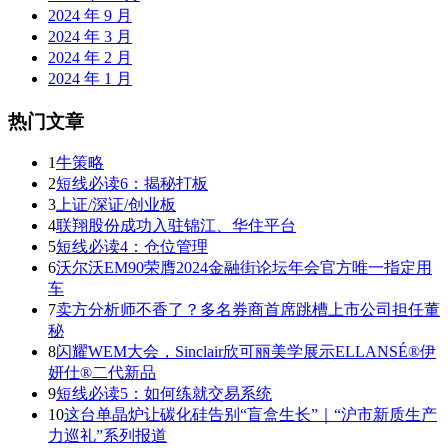
2024 年 9 月
2024 年 3 月
2024 年 2 月
2024 年 1 月
热门文章
1
牛策略
2
短线必读6：揭秘打板
3
上证/深证/创业板
4
联翔股份成功入驻锦江、华住平台
5
短线必读4：仓位管理
6
沃尔沃EM90荣膺2024金融街论坛年会官方唯一指定用
车
7
卖方分析师不香了？多名券商首席跳槽上市公司担任董
秘
8
闪耀WEM大会，Sinclair欣可丽美学展示ELLANSÉ®伊
妍仕®二代新品
9
短线必读5：如何练就交易系统
10
这台单晶炉让碳化硅告别“盲盒生长”｜“沪市新质生产
力巡礼”系列报道