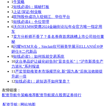
1
牛策略
2
短线必读6：揭秘打板
3
上证/深证/创业板
4
联翔股份成功入驻锦江、华住平台
5
短线必读4：仓位管理
6
沃尔沃EM90荣膺2024金融街论坛年会官方唯一指定用
车
7
卖方分析师不香了？多名券商首席跳槽上市公司担任董
秘
8
闪耀WEM大会，Sinclair欣可丽美学展示ELLANSÉ®伊
妍仕®二代新品
9
短线必读5：如何练就交易系统
10
这台单晶炉让碳化硅告别“盲盒生长”｜“沪市新质生产
力巡礼”系列报道
11
严监管助推资本市场规范化 新“国九条”后执法效能提
升超一倍
12
短线必读1：超短选手如何复盘？
友情链接：
配资导航
牛策略
推荐
配资导航
观点
股票证券
排行
配资导航
|
网站地图