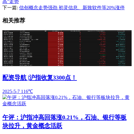
高”走势
下一篇:
信创概念走势强劲 初灵信息、新致软件等20%涨停
相关推荐
配资导航 |沪指收复3300点！
2025-5-7
116℃
午评：沪指冲高回落涨0.21%，石油、银行等板
块拉升，黄金概念活跃