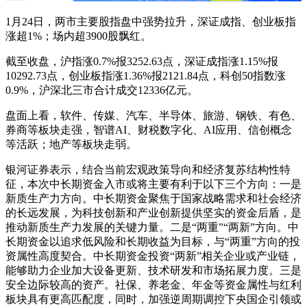
1月24日，两市主要股指盘中强势拉升，深证成指、创业板指
涨超1%；场内超3900股飘红。
截至收盘，沪指涨0.7%报3252.63点，深证成指涨1.15%报
10292.73点，创业板指涨1.36%报2121.84点，科创50指数涨
0.9%，沪深北三市合计成交12336亿元。
盘面上看，软件、传媒、汽车、半导体、旅游、钢铁、有色、
券商等板块走强，智谱AI、财税数字化、AI应用、信创概念
等活跃；地产等板块走弱。
银河证券表示，结合当前宏观政策导向和经济复苏结构性特
征，本次中长期资金入市或将主要有利于以下三个方向：一是
新质生产力方向。中长期资金聚焦于国家战略需求和社会经济
的长远发展，为科技创新和产业创新提供坚实的资金后盾，是
推动新质生产力发展的关键力量。二是“两重”“两新”方向。中
长期资金以追求低风险和长期收益为目标，与“两重”方向的投
资属性高度契合。中长期资金投资“两新”相关企业或产业链，
能够助力企业加大设备更新、技术研发和市场拓展力度。三是
安全边际较高的资产。社保、养老金、年金等资金属性与红利
板块具有更高匹配度，同时，加强逆周期调控下央国企引领或