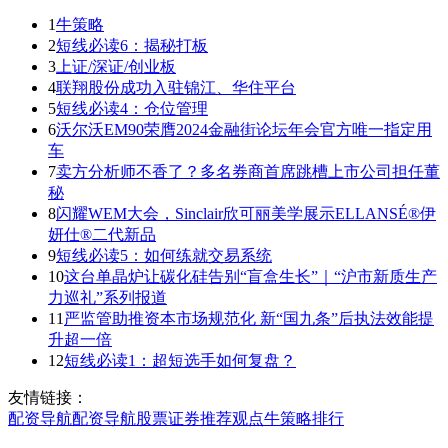
1
牛策略
2
短线必读6：揭秘打板
3
上证/深证/创业板
4
联翔股份成功入驻锦江、华住平台
5
短线必读4：仓位管理
6
沃尔沃EM90荣膺2024金融街论坛年会官方唯一指定用
车
7
卖方分析师不香了？多名券商首席跳槽上市公司担任董
秘
8
闪耀WEM大会，Sinclair欣可丽美学展示ELLANSÉ®伊
妍仕®二代新品
9
短线必读5：如何练就交易系统
10
这台单晶炉让碳化硅告别“盲盒生长”｜“沪市新质生产
力巡礼”系列报道
11
严监管助推资本市场规范化 新“国九条”后执法效能提
升超一倍
12
短线必读1：超短选手如何复盘？
友情链接：
配资导航
配资导航
股票证券
推荐
观点
牛策略
排行