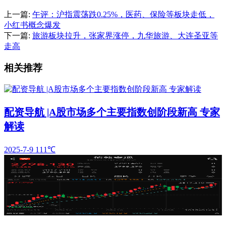
上一篇:
午评：沪指震荡跌0.25%，医药、保险等板块走低，
小红书概念爆发
下一篇:
旅游板块拉升，张家界涨停，九华旅游、大连圣亚等
走高
相关推荐
配资导航 |A股市场多个主要指数创阶段新高 专家
解读
2025-7-9
111℃