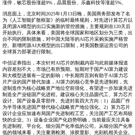
涨停，敏芯股份涨超9%，晶晨股份、乐鑫科技等涨超5%。
消息面上，北京时间2025年1月13日晚，美国商务部发布了名
为《人工智能扩散框架》的临时最终规则，对先进计算芯片以
及闭源AI模型的出口实施新的管控措施，主要规则在120天后
开始执行。具体来看，美国将全球国家和地区划分为三类，出
台不同的限制措施，对中国大陆等的AI芯片采购实施严格管
控。新增闭源AI大模型的出口限制，对美国数据运营公司的
全球算力部署进行限制。
中信证券指出，本次针对AI芯片的制裁内容与此前媒体报道
内容差别不大，市场已有所预期。短期对于国产AI算力建设
和大模型进展有一定的影响；中长期而言则有助于AI算力芯
片产业的国产替代加速，AI算力的核心竞争是先进制程，先
进制造作为核心战略资产地位空前强化，有望进一步加速先进
制造全产业链国产化进程。建议核心关注晶圆代工、算力芯片
设计、国产设备及零部件、先进封装四大方向：1）晶圆厂作
为半导体先进国产替代核心战略资产地位强化。2）算力芯片
设计企业应加速布局国产先进制程工艺，关注国产工艺布局较
快的企业。3）设备企业国产化趋势明确，当前最应关注具备
先进制程、平台化、细分国产化率低的公司。从细分国产化率
低的领域来看，关注量测检测、涂胶显影、光刻机相关企业。