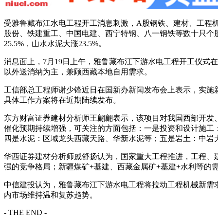
受雅鲁藏布江水电工程开工消息刺激，A股钢铁、建材、工程机
股份、铁建重工、中国电建、西宁特钢、八一钢铁等数十只个
25.5%，山水水泥大涨23.5%。
消息面上，7月19日上午，雅鲁藏布江下游水电工程开工仪式
以外送消纳为主，兼顾西藏本地自用需求。
工信部总工程师谢少锋近日在国新办新闻发布会上表示，实施
具体工作方案将在近期陆续发布。
东方财富证券建材分析师王翩翩表示，该项目对我国西部开发
催化预期持续增强，可关注的方面包括：一是投资和设计施工
四是水泥：区域龙头西藏天路、华新水泥等；五是岩土：中岩
华西证券建材分析师戚舒扬认为，国家重大工程推进，工程、
强的竞争格局；新疆煤矿+基建、西藏金属矿+基建+水利等
中信建投认为，雅鲁藏布江下游水电工程将拉动工程机械新需求
内市场维持温和复苏趋势。
- THE END -