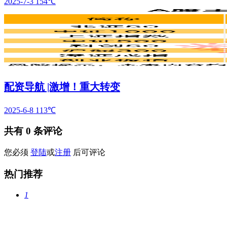
2025-7-3
154℃
配资导航 |激增！重大转变
2025-6-8
113℃
共有
0
条评论
您必须
登陆
或
注册
后可评论
热门推荐
1