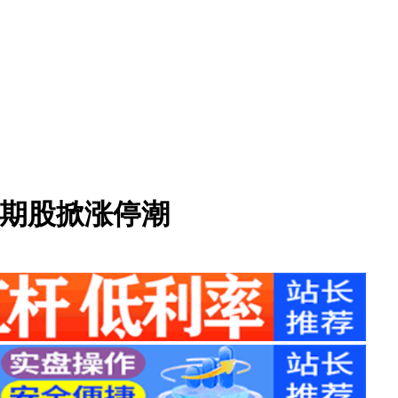
周期股掀涨停潮