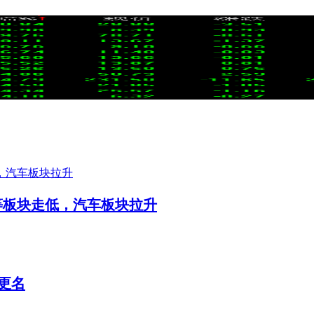
行等板块走低，汽车板块拉升
F更名