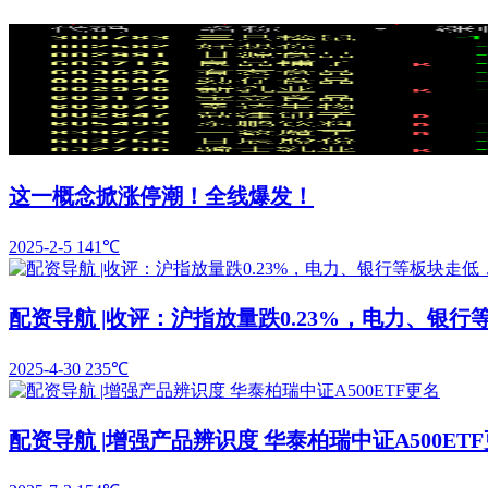
这一概念掀涨停潮！全线爆发！
2025-2-5
141℃
配资导航 |收评：沪指放量跌0.23%，电力、银
2025-4-30
235℃
配资导航 |增强产品辨识度 华泰柏瑞中证A500ET