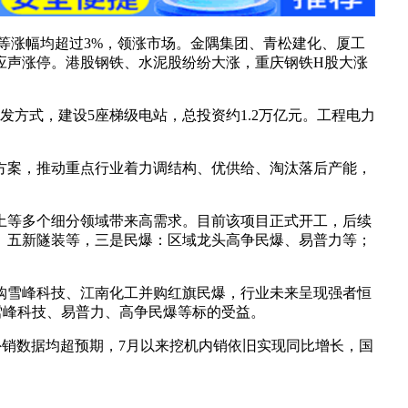
等涨幅均超过3%，领涨市场。金隅集团、青松建化、厦工
应声涨停。港股钢铁、水泥股纷纷大涨，重庆钢铁H股大涨
方式，建设5座梯级电站，总投资约1.2万亿元。工程电力
方案，推动重点行业着力调结构、优供给、淘汰落后产能，
土等多个细分领域带来高需求。目前该项目正式开工，后续
、五新隧装等，三是民爆：区域龙头高争民爆、易普力等；
购雪峰科技、江南化工并购红旗民爆，行业未来呈现强者恒
雪峰科技、易普力、高争民爆等标的受益。
外销数据均超预期，7月以来挖机内销依旧实现同比增长，国