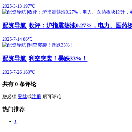
2025-3-13
197℃
配资导航 |收评：沪指震荡涨0.27%，电力、医
2025-7-14
86℃
配资导航 |利空突袭！暴跌33%！
2025-7-26
160℃
共有
0
条评论
您必须
登陆
或
注册
后可评论
热门推荐
1