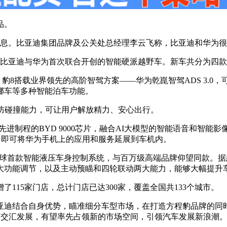
品。
消息。比亚迪集团品牌及公关处总经理李云飞称，比亚迪和华为
亚迪与华为首次联合开创的智能硬派越野车。新车共分为四款车型，
豹8搭载业界领先的高阶智驾方案——华为乾崑智驾ADS 3.0
挪车等多种智能泊车功能。
全向防碰撞能力，可让用户解放精力、安心出行。
先进制程的BYD 9000芯片，融合AI大模型的智能语音和智
连接，即可将华为手机上的应用和服务延展到车机内。
全球首款智能液压车身控制系统，与百万级高端品牌仰望同款。据
三大功能调节，以及主动预瞄和四轮联动两大能力，能够大幅提升
115家门店，总计门店已达300家，覆盖全国共133个城市。
亚迪结合自身优势，瞄准细分车型市场，在打造方程豹品牌的同
术的交汇发展，有望率先占领新的市场空间，引领汽车发展新浪潮