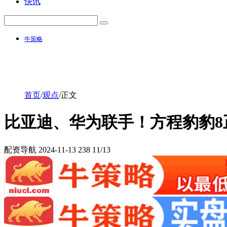
快讯
牛策略
首页
/
观点
/
正文
比亚迪、华为联手！方程豹豹8正
配资导航
2024-11-13
238
11/13