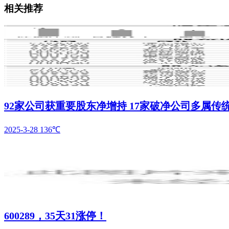
相关推荐
92家公司获重要股东净增持 17家破净公司多属传
2025-3-28
136℃
600289，35天31涨停！