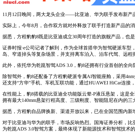
11月12日晚间，两大龙头企业——比亚迪、华为联手发布新产
实际上，今年8月，合作双方就对外释放了联手打造新产品的
据悉，方程豹豹8既是比亚迪成立30周年打造的旗舰产品，也是比
证券时报·e公司记者了解到，作为全球首搭华为智驾硬派车型，
岛、窄道掉头等复杂场景，并支持离车泊入、泊车代驾、远程
此外，依托华为乾崑智驾ADS 3.0，豹8还拥有行业首创的
除智驾外，豹8还配备了方程豹硬派专属AI智能座舱，采用4nm
还支持“方华”手机、车机互联功能，通过HUAWEI HiCar
在性能上，豹8搭载的比亚迪全功能版云辇-P液压悬架，这是
拥有最大140mm悬架行程高度、三级刚度、智能阻尼在内的
据悉，方程豹自品牌换新、渠道开放以来，已在全国范围内新增了
对于比亚迪与华为的联手，市场反响热烈。国海证券分析，比
为乾崑ADS 3.0智驾方案，最终体现了新能源技术和智驾技