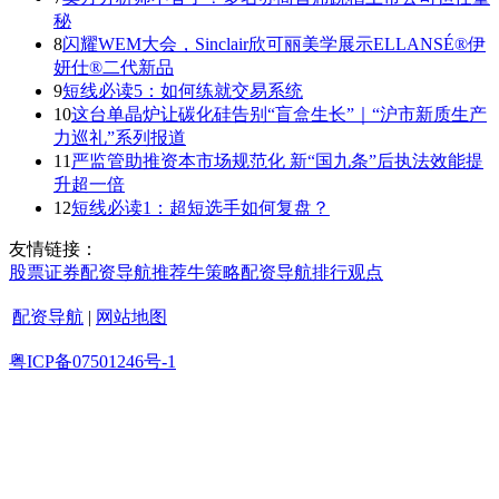
秘
8
闪耀WEM大会，Sinclair欣可丽美学展示ELLANSÉ®伊
妍仕®二代新品
9
短线必读5：如何练就交易系统
10
这台单晶炉让碳化硅告别“盲盒生长”｜“沪市新质生产
力巡礼”系列报道
11
严监管助推资本市场规范化 新“国九条”后执法效能提
升超一倍
12
短线必读1：超短选手如何复盘？
友情链接：
股票证券
配资导航
推荐
牛策略
配资导航
排行
观点
配资导航
|
网站地图
粤ICP备07501246号-1