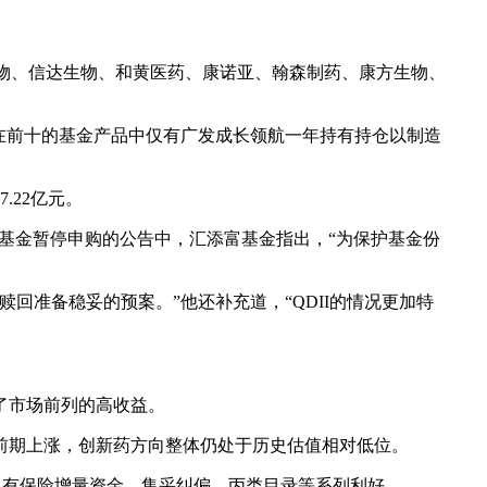
生物、信达生物、和黄医药、康诺亚、翰森制药、康方生物、
排在前十的基金产品中仅有广发成长领航一年持有持仓以制造
.22亿元。
在基金暂停申购的公告中，汇添富基金指出，“为保护基金份
回准备稳妥的预案。”他还补充道，“QDII的情况更加特
了市场前列的高收益。
前期上涨，创新药方向整体仍处于历史估值相对低位。
，有保险增量资金、集采纠偏、丙类目录等系列利好。