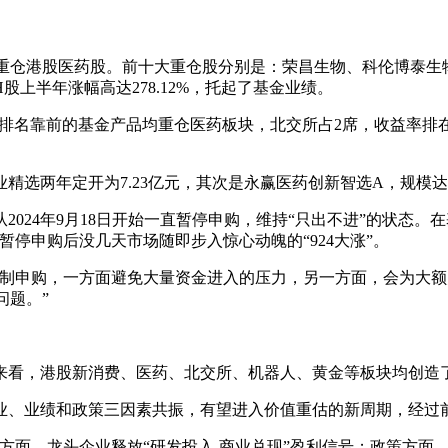
要重仓港股医药股。前十大重仓股分别是：荣昌生物、科伦博泰
上半年涨幅高达278.12%，托起了基金业绩。
只排名靠前的基金产品均重仓医药板块，北交所占2席，收益率
选两年定开为7.23亿元，其次是永赢医药创新智选A，规模达7
024年9月18日开始一直暂停申购，维持“只出不进”的状态。
停申购后没几天市场随即步入惊心动魄的“924大涨”。
制申购，一方面避免大量资金进入的压力，另一方面，会为大额赎
问题。”
来看，港股新消费、医药、北交所、机器人、黄金等板块均创造
业、业绩和政策三因素共振，有望进入价值重估的新周期，经过
方面，龙头企业释放“研发投入-商业兑现”盈利信号；政策方面