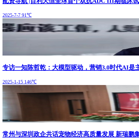
配资导航 |百利天恒全球首个双抗ADC III期
2025-7-7
91℃
专访一知陈哲乾：大模型驱动，营销3.0时代AI是
2025-1-15
146℃
常州与深圳政企共话宠物经济高质量发展 新瑞鹏