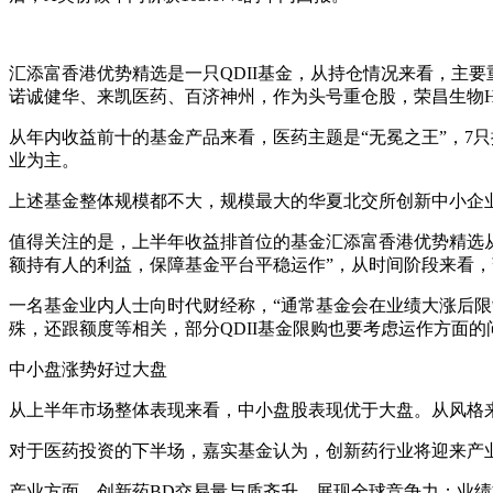
汇添富香港优势精选是一只QDII基金，从持仓情况来看，主
诺诚健华、来凯医药、百济神州，作为头号重仓股，荣昌生物H股
从年内收益前十的基金产品来看，医药主题是“无冕之王”，7
业为主。
上述基金整体规模都不大，规模最大的华夏北交所创新中小企业精
值得关注的是，上半年收益排首位的基金汇添富香港优势精选从2
额持有人的利益，保障基金平台平稳运作”，从时间阶段来看，暂
一名基金业内人士向时代财经称，“通常基金会在业绩大涨后限
殊，还跟额度等相关，部分QDII基金限购也要考虑运作方面的
中小盘涨势好过大盘
从上半年市场整体表现来看，中小盘股表现优于大盘。从风格
对于医药投资的下半场，嘉实基金认为，创新药行业将迎来产
产业方面，创新药BD交易量与质齐升，展现全球竞争力；业绩