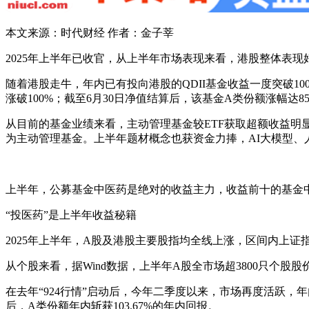
本文来源：时代财经 作者：金子莘
2025年上半年已收官，从上半年市场表现来看，港股整体表现好
随着港股走牛，年内已有投向港股的QDII基金收益一度突破1
涨破100%；截至6月30日净值结算后，该基金A类份额涨幅达85.
从目前的基金业绩来看，主动管理基金较ETF获取超额收益明显；
为主动管理基金。上半年题材概念也获资金力捧，AI大模型、
上半年，公募基金中医药是绝对的收益主力，收益前十的基金
“投医药”是上半年收益秘籍
2025年上半年，A股及港股主要股指均全线上涨，区间内上证指数涨
从个股来看，据Wind数据，上半年A股全市场超3800只个股股
在去年“924行情”启动后，今年二季度以来，市场再度活跃，
后，A类份额年内斩获103.67%的年内回报。