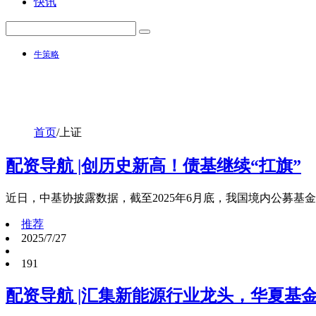
快讯
牛策略
首页
/
上证
配资导航 |创历史新高！债基继续“扛旗”
近日，中基协披露数据，截至2025年6月底，我国境内公募基金
推荐
2025/7/27
191
配资导航 |汇集新能源行业龙头，华夏基