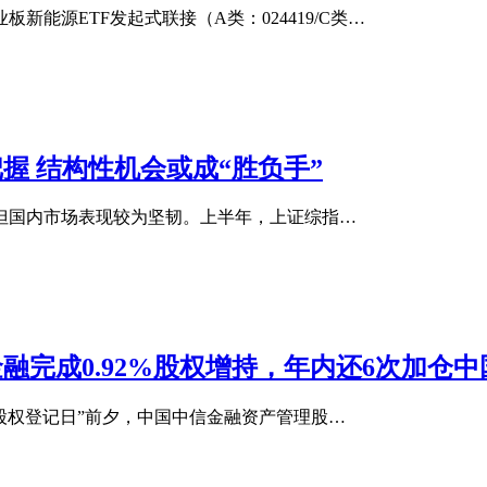
能源ETF发起式联接（A类：024419/C类…
把握 结构性机会或成“胜负手”
但国内市场表现较为坚韧。上半年，上证综指…
金融完成0.92%股权增持，年内还6次加仓
“股权登记日”前夕，中国中信金融资产管理股…