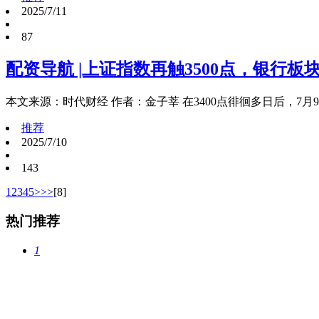
2025/7/11
87
配资导航 |上证指数再触3500点，银行
本文来源：时代财经 作者：金子莘 在3400点徘徊多日后，7月
推荐
2025/7/10
143
1
2
3
4
5
>
>>
[8]
热门推荐
1