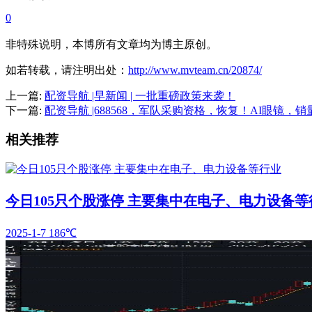
0
非特殊说明，本博所有文章均为博主原创。
如若转载，请注明出处：
http://www.mvteam.cn/20874/
上一篇:
配资导航 |早新闻 | 一批重磅政策来袭！
下一篇:
配资导航 |688568，军队采购资格，恢复！AI眼镜，
相关推荐
今日105只个股涨停 主要集中在电子、电力设备等
2025-1-7
186℃