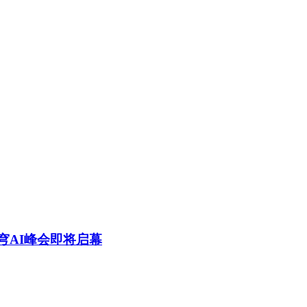
苍穹AI峰会即将启幕