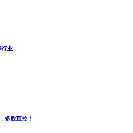
等行业
念，多股直拉！