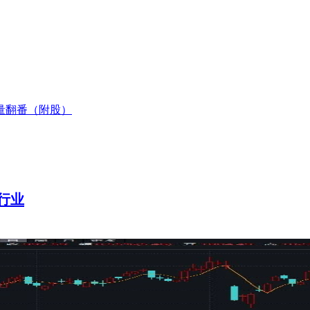
销量翻番（附股）
行业