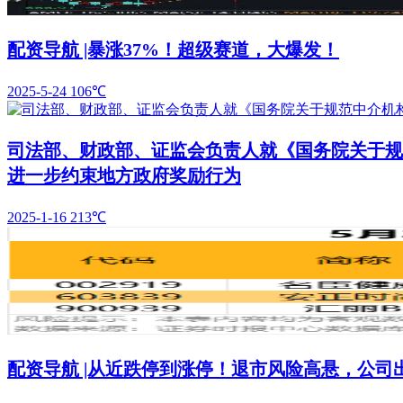
配资导航 |暴涨37%！超级赛道，大爆发！
2025-5-24
106℃
司法部、财政部、证监会负责人就《国务院关于规
进一步约束地方政府奖励行为
2025-1-16
213℃
配资导航 |从近跌停到涨停！退市风险高悬，公司