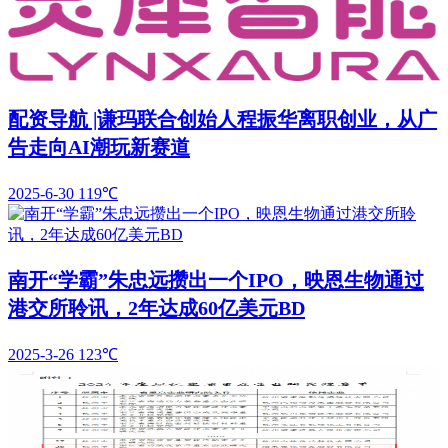
配资导航 |谦玛联合创始人程振华离职创业，从广
告走向AI潮玩新赛道
2025-6-30
119℃
南开“学霸”朱忠远攒出一个IPO，映恩生物通过
港交所聆讯，2年达成60亿美元BD
2025-3-26
123℃