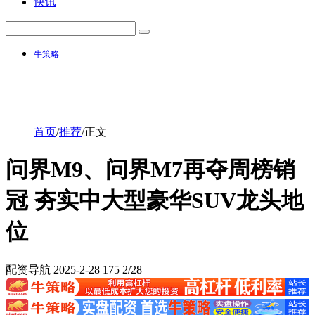
快讯
牛策略
首页
/
推荐
/
正文
问界M9、问界M7再夺周榜销
冠 夯实中大型豪华SUV龙头地
位
配资导航
2025-2-28
175
2/28