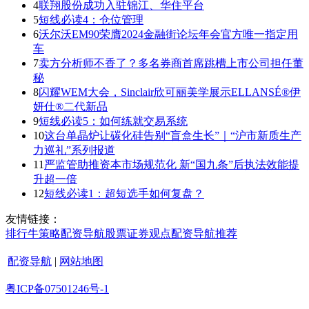
4
联翔股份成功入驻锦江、华住平台
5
短线必读4：仓位管理
6
沃尔沃EM90荣膺2024金融街论坛年会官方唯一指定用
车
7
卖方分析师不香了？多名券商首席跳槽上市公司担任董
秘
8
闪耀WEM大会，Sinclair欣可丽美学展示ELLANSÉ®伊
妍仕®二代新品
9
短线必读5：如何练就交易系统
10
这台单晶炉让碳化硅告别“盲盒生长”｜“沪市新质生产
力巡礼”系列报道
11
严监管助推资本市场规范化 新“国九条”后执法效能提
升超一倍
12
短线必读1：超短选手如何复盘？
友情链接：
排行
牛策略
配资导航
股票证券
观点
配资导航
推荐
配资导航
|
网站地图
粤ICP备07501246号-1