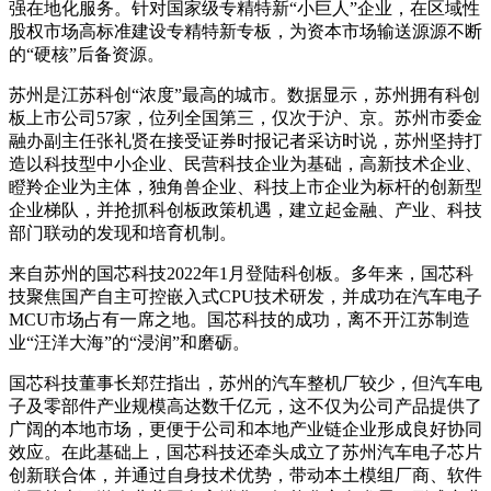
强在地化服务。针对国家级专精特新“小巨人”企业，在区域性
股权市场高标准建设专精特新专板，为资本市场输送源源不断
的“硬核”后备资源。
苏州是江苏科创“浓度”最高的城市。数据显示，苏州拥有科创
板上市公司57家，位列全国第三，仅次于沪、京。苏州市委金
融办副主任张礼贤在接受证券时报记者采访时说，苏州坚持打
造以科技型中小企业、民营科技企业为基础，高新技术企业、
瞪羚企业为主体，独角兽企业、科技上市企业为标杆的创新型
企业梯队，并抢抓科创板政策机遇，建立起金融、产业、科技
部门联动的发现和培育机制。
来自苏州的国芯科技2022年1月登陆科创板。多年来，国芯科
技聚焦国产自主可控嵌入式CPU技术研发，并成功在汽车电子
MCU市场占有一席之地。国芯科技的成功，离不开江苏制造
业“汪洋大海”的“浸润”和磨砺。
国芯科技董事长郑茳指出，苏州的汽车整机厂较少，但汽车电
子及零部件产业规模高达数千亿元，这不仅为公司产品提供了
广阔的本地市场，更便于公司和本地产业链企业形成良好协同
效应。在此基础上，国芯科技还牵头成立了苏州汽车电子芯片
创新联合体，并通过自身技术优势，带动本土模组厂商、软件