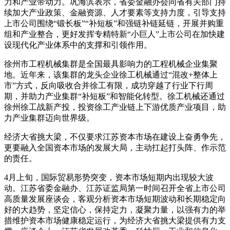
力和产业带动力。巩海滨表示，省委金融办会同省有关部门持
续加大产业政策、金融资源、人才要素等支持力度，引导支持
上市公司围绕“锻长板”“补短板”和强链补链延链，开展并购重
组和产业整合，更好发挥专精特新“小巨人”上市公司在加快建
设现代化产业体系中的支撑和引领作用。
徐州市工程机械集群是全国最具影响力的工程机械企业集聚
地。近年来，该集群的龙头企业徐工机械通过“混改+整体上
市”方式，反向吸收合并徐工有限，成功穿越了行业下行周
期，并助力产业集群“补短板”和智能化转型。徐工机械还通过
徐州徐工战新产投，投资徐工产业链上下游优质产业项目，助
力产业集群迈向世界级。
经济大省挑大梁，不仅要求江苏资本市场在建设上奋勇争先，
更要融入全国资本市场的发展大局，主动扛起打头阵、作示范
的责任。
4月上旬，国际贸易形势突变，资本市场短期内出现较大波
动。江苏省委金融办、江苏证监局第一时间召开全省上市公司
高质量发展座谈会，客观分析资本市场短期波动和长期稳定向
好的大趋势，坚定信心，保持定力，凝聚力量，以强有力的举
措维护资本市场健康稳定运行，为经济大省挑大梁提供有力支