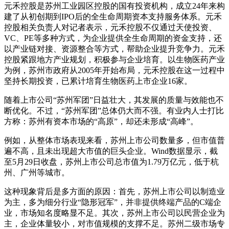
元禾控股是苏州工业园区控股的国有投资机构，成立24年来构
建了从初创期到IPO后的全生命周期资本支持服务体系。元禾
控股相关负责人对记者表示，元禾控股不仅通过天使投资、
VC、PE等多种方式，为企业提供全生命周期的资金支持，还
以产业链对接、资源整合等方式，帮助企业提升竞争力。元禾
控股紧跟地方产业规划，积极参与企业培育。以生物医药产业
为例，苏州市政府从2005年开始布局，元禾控股在这一过程中
坚持长期投资，已累计培育生物医药上市企业16家。
随着上市公司“苏州军团”日益壮大，其发展的质量与效能也不
断优化。不过，“苏州军团”总体仍大而不强。有业内人士打比
方称：苏州有资本市场的“高原”，却还未形成“高峰”。
例如，从整体市场表现来看，苏州上市公司数量多，但市值普
遍不高，且未出现超大市值的巨头企业。Wind数据显示，截
至5月29日收盘，苏州上市公司总市值为1.79万亿元，低于杭
州、广州等城市。
这种现象背后是多方面的原因：首先，苏州上市公司以制造业
为主，多为细分行业“隐形冠军”，并非提供终端产品的C端企
业，市场知名度略显不足。其次，苏州上市公司以民营企业为
主，企业体量较小，对市值规模的支撑不足。苏州二级市场专