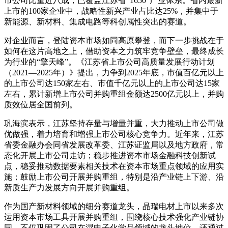
市公司比重近八成，已覆盖江苏省“1650”产业体系。省内最新
上市的100家企业中，战略性新兴产业占比达25%，并集中于
新能源、新材料、集成电路等科创属性突出的赛道。
对企业而言，登陆资本市场如同高原攀登，而下一步挑战在于
如何在这片高地之上，借助资本之力筑牢竞争壁垒，最终成长
为行业的“擎天峰”。《江苏省上市公司高质量发展行动计划
（2021—2025年）》提出，力争到2025年底，市值百亿元以上
的上市公司达150家左右、市值千亿元以上的上市公司达15家
左右，累计新增上市公司并购重组金额达2500亿元以上，并购
质效位居全国前列。
巩海滨表示，江苏坚持存量与增量并重，大力推动上市公司做
优做强，着力培育和增强上市公司核心竞争力。近年来，江苏
省委金融办会同省发展改革委、江苏证监局以及地方政府，常
态化开展上市公司走访；稳步推进资本市场金融科技创新试
点，稳妥推动数据要素相关技术在资本市场重点领域的应用实
施；鼓励上市公司开展并购重组，特别是沿产业链上下游、沿
新质生产力发展方向开展并购重组。
作为国产新材料领域的细分赛道龙头，晶瑞电材上市以来多次
运用资本市场工具开展并购重组，围绕核心技术强化产业链协
同，不仅巩固了公司在湿电子化学品领域的龙头地位，还通过