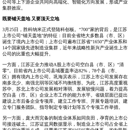
公司等上下游企业共同向高端化、智能化方向发展，形成产业
集群效应。
既要铺天盖地 又要顶天立地
3月25日，胜科纳米正式登陆科创板。“700”家的背后，是江苏
上市公司“铺天盖地”的特征：目前全省绝大多数县（市、区）
诞生了境内上市公司；上市公司遍布江苏省“1650”产业体系和
14个国家级先进制造业集群，近年来战略性新兴产业诞生上市
公司的比重也大幅提升。
一方面，江苏正全力推动A股上市公司空白县（市、区）“清
零”。目前省内上市公司县域覆盖率达82%，78个县（市、
区）拥有境内上市公司。巩海滨表示，江苏上市公司发展存在
南多北少、南强北弱等区域不均衡情形。为此，江苏高度重视
苏中、苏北上市公司发展相对薄弱、发展较慢问题，着力提高
空白县（市、区）企业上市工作的能力水平。省级层面已提出
建设上市后备企业专项库、建立工作专班、开展专题培训、建
立专门服务团队、指导制定专项计划等五个专项工作举措。
另一方面，庞大而完备的制造业体系如同良田，孕育的上市公
司接连破土。江苏证监局数据显示，制造业上市公司占全省上