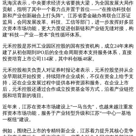
巩海滨表示，中央要求经济大省要挑大梁，为全国发展大局作
贡献，指明了其中一个着力点并置于首位——“在推动科技创
新和产业创新融合上打头阵”。江苏省委金融办将联合江苏证
监局，会同发展改革、科技、工信等部门，进一步发挥好多层
次资本市场功能，更大力度促进创新链和产业链无缝对接，构
建“科技—产业—资本”良性循环体系。
元禾控股是苏州工业园区控股的国有投资机构，成立24年来构
建了从初创期到IPO后的全生命周期资本支持服务体系，直接
投资培育上市公司114家，其中科创板48家。
元禾控股相关负责人对证券时报记者表示，元禾控股坚持从企
业早期就开始投资，持续陪伴企业成长，不仅在资金上给予支
持，还在企业发展过程中提供各种资源和服务。在企业上市
后，元禾控股还通过合作成立投资基金等方式，沿着产业链挖
掘和培育新的项目。
近年来，江苏在资本市场建设上“一马当先”，也越来越注重发
挥资本市场功能，服务于产业转型升级和江苏“一中心一基地
一枢纽”建设。
例如，围绕已上市的专精特新企业，江苏着力提升其核心竞争