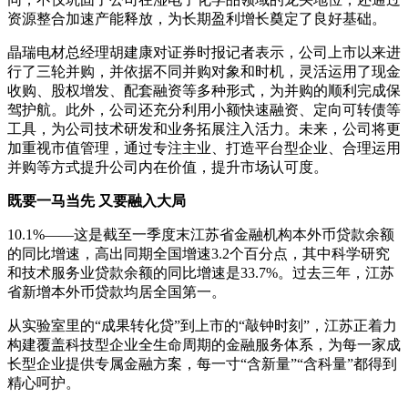
资源整合加速产能释放，为长期盈利增长奠定了良好基础。
晶瑞电材总经理胡建康对证券时报记者表示，公司上市以来进
行了三轮并购，并依据不同并购对象和时机，灵活运用了现金
收购、股权增发、配套融资等多种形式，为并购的顺利完成保
驾护航。此外，公司还充分利用小额快速融资、定向可转债等
工具，为公司技术研发和业务拓展注入活力。未来，公司将更
加重视市值管理，通过专注主业、打造平台型企业、合理运用
并购等方式提升公司内在价值，提升市场认可度。
既要一马当先 又要融入大局
10.1%——这是截至一季度末江苏省金融机构本外币贷款余额
的同比增速，高出同期全国增速3.2个百分点，其中科学研究
和技术服务业贷款余额的同比增速是33.7%。过去三年，江苏
省新增本外币贷款均居全国第一。
从实验室里的“成果转化贷”到上市的“敲钟时刻”，江苏正着力
构建覆盖科技型企业全生命周期的金融服务体系，为每一家成
长型企业提供专属金融方案，每一寸“含新量”“含科量”都得到
精心呵护。