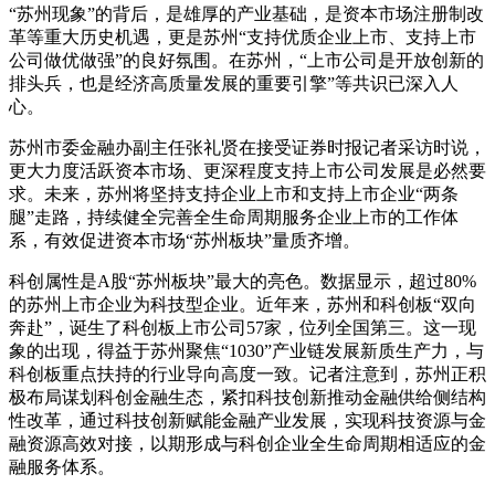
“苏州现象”的背后，是雄厚的产业基础，是资本市场注册制改
革等重大历史机遇，更是苏州“支持优质企业上市、支持上市
公司做优做强”的良好氛围。在苏州，“上市公司是开放创新的
排头兵，也是经济高质量发展的重要引擎”等共识已深入人
心。
苏州市委金融办副主任张礼贤在接受证券时报记者采访时说，
更大力度活跃资本市场、更深程度支持上市公司发展是必然要
求。未来，苏州将坚持支持企业上市和支持上市企业“两条
腿”走路，持续健全完善全生命周期服务企业上市的工作体
系，有效促进资本市场“苏州板块”量质齐增。
科创属性是A股“苏州板块”最大的亮色。数据显示，超过80%
的苏州上市企业为科技型企业。近年来，苏州和科创板“双向
奔赴”，诞生了科创板上市公司57家，位列全国第三。这一现
象的出现，得益于苏州聚焦“1030”产业链发展新质生产力，与
科创板重点扶持的行业导向高度一致。记者注意到，苏州正积
极布局谋划科创金融生态，紧扣科技创新推动金融供给侧结构
性改革，通过科技创新赋能金融产业发展，实现科技资源与金
融资源高效对接，以期形成与科创企业全生命周期相适应的金
融服务体系。