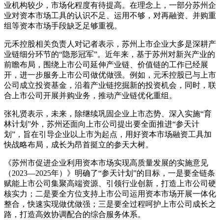
业机构较少，市场化程度有待提高。在理念上，一部分苏州企
业对资本市场工具的认识不足、运用不够，对再融资、并购重
组等资本市场手段缺乏足够重视。
元禾控股相关负责人对记者表示，苏州上市企业大多是深耕产
业链细分环节的“隐形冠军”。近年来，基于苏州对新兴产业的
前瞻布局，围绕上市公司延伸产业链、价值链的工作已经展
开，进一步服务上市公司做优做强。例如，元禾控股已与上市
公司成立投资基金，沿着产业链挖掘新的投资机会，同时，联
合上市公司开展并购业务，推动产业链优化重组。
张礼贤表示，未来，除继续巩固企业上市态势、深入实施“育
林计划”外，苏州还面向上市公司提出要全面推进“参天计
划”，旨在引导企业以上市为起点，用好资本市场融资工具加
快战略布局，成长为昂首挺立的参天大树。
《苏州市促进企业利用资本市场实现高质量发展的实施意见
（2023—2025年）》明确了“参天计划”的目标，一是要全链条
赋能上市公司集聚高端资源、引领行业创新，打造上市公司硬
核实力；二是要全方位支持上市公司运用资本市场开展一体化
整合，快速实现做优做强；三是要全过程呵护上市公司成长之
路，打造高效协调配合的综合服务体系。