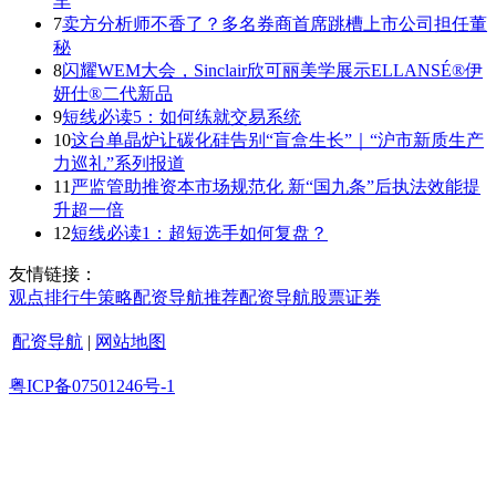
车
7
卖方分析师不香了？多名券商首席跳槽上市公司担任董
秘
8
闪耀WEM大会，Sinclair欣可丽美学展示ELLANSÉ®伊
妍仕®二代新品
9
短线必读5：如何练就交易系统
10
这台单晶炉让碳化硅告别“盲盒生长”｜“沪市新质生产
力巡礼”系列报道
11
严监管助推资本市场规范化 新“国九条”后执法效能提
升超一倍
12
短线必读1：超短选手如何复盘？
友情链接：
观点
排行
牛策略
配资导航
推荐
配资导航
股票证券
配资导航
|
网站地图
粤ICP备07501246号-1