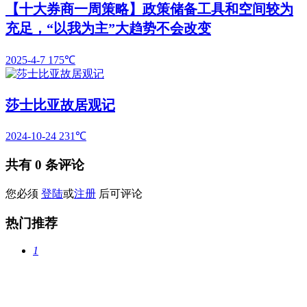
【十大券商一周策略】政策储备工具和空间较为
充足，“以我为主”大趋势不会改变
2025-4-7
175℃
莎士比亚故居观记
2024-10-24
231℃
共有
0
条评论
您必须
登陆
或
注册
后可评论
热门推荐
1