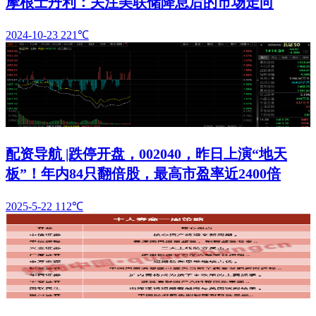
摩根士丹利：关注美联储降息后的市场走向
2024-10-23
221℃
配资导航 |跌停开盘，002040，昨日上演“地天
板”！年内84只翻倍股，最高市盈率近2400倍
2025-5-22
112℃