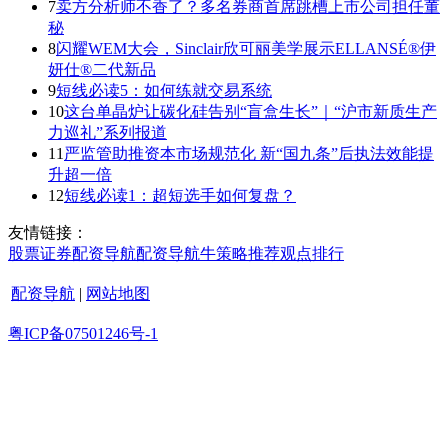
7
卖方分析师不香了？多名券商首席跳槽上市公司担任董
秘
8
闪耀WEM大会，Sinclair欣可丽美学展示ELLANSÉ®伊
妍仕®二代新品
9
短线必读5：如何练就交易系统
10
这台单晶炉让碳化硅告别“盲盒生长”｜“沪市新质生产
力巡礼”系列报道
11
严监管助推资本市场规范化 新“国九条”后执法效能提
升超一倍
12
短线必读1：超短选手如何复盘？
友情链接：
股票证券
配资导航
配资导航
牛策略
推荐
观点
排行
配资导航
|
网站地图
粤ICP备07501246号-1