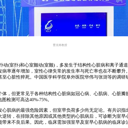
曹克将教授
室扑动(室扑)和心室颤动(室颤)，多发生于结构性心脏病和离子
发病率逐年增加，室性心律失常的发生率与死亡率也在不断攀升
至心脏性猝死。中国医学科学院阜外医院华伟与张澍等的调研研究
个体，但更常见于各种结构性心脏病如冠心病、心肌病、心脏瓣
图检测可高达40%-75%。
肌病的最强危险因素，但室早负荷多少尚无定论。有共识指出，频
大逆转，在排除其他原因或其他类型的心肌病后，可诊断为室早心
能带来不良后果。因此，临床需加强室早及室早心肌病的临床诊