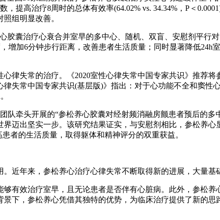
治疗8周时的总体有效率(64.02% vs. 34.34%，P＜0.0
对照组明显改善。
心胶囊治疗心衰合并室早的多中心、随机、双盲、安慰剂平行对照研
)浓度，增加6分钟步行距离，改善患者生活质量；同时显著降低24
心律失常的治疗。《2020室性心律失常中国专家共识》推荐
心律失常中国专家共识(基层版)》指出：对于心功能不全和窦性
n。
团队牵头开展的“参松养心胶囊对经射频消融房颤患者预后的多中心
l)，为中医药走向世界迈出坚实一步。该研究结果证实，与安慰剂相比，
显著提高患者的生活质量，取得躯体和精神评分的双重获益。
用。近年来，参松养心治疗心律失常不断取得新的进展，大量基
能够有效治疗室早，且无论患者是否伴有心脏病。此外，参松养
背景下，参松养心凭借其独特的优势，为临床治疗提供了新的思