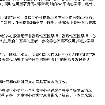
001)，同时也可显著升高4周和8周时的24h平均心室率。此外，
究”证实，参松养心可提高患者左室射血分数(LVEF)，
h室早次数，显著提高24h室早下降率。研究表明参松养心在减
将参松养心胶囊用于非器质性室性早搏、器质性室性早搏、心
心动过缓合并室早的患者，参松养心胶囊不仅可以减少室早
、随机、双盲、安慰剂对照临床研究(SS-AFRF研究)”发
参松养心显著降低消融术后持续性房颤患者1年的房颤复发风险达
础研究和临床研究展示其具有显著的疗效。
心在治疗心功能不全和窦性心动过缓合并室早等复杂情况
路和选择，为室性心律失常患者带来了福音。（本文来源：