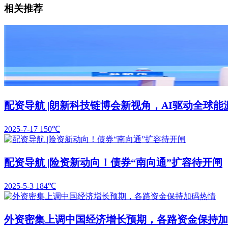
相关推荐
配资导航 |朗新科技链博会新视角，AI驱动全球
2025-7-17
150℃
配资导航 |险资新动向！债券“南向通”扩容待开闸
2025-5-3
184℃
外资密集上调中国经济增长预期，各路资金保持加