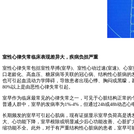
室性心律失常临床表现差异大，疾病负担严重
室性心律失常包括室性早搏(室早)、室性心动过速(室速)、心
口老龄化、高血压、糖尿病等关联的冠心病、结构性心脏病的
也可引起血流动力学障碍，导致患者出现心悸、胸闷或黑矇，甚
80%以上是由恶性心律失常引起。
室早作为临床最常见的心律失常之一，可见于心脏结构正常的
普通人群中，室早的发病率为1%-4%，但通过24h或48h动态心电
长期频发的室早可引起心肌病，现有证据显示室早负荷高是诱发心
大、心功能下降，室早根除或明显减少后心功能改善、心脏扩
缩功能不全。此外，对于有严重结构性心脏病的患者，室早可