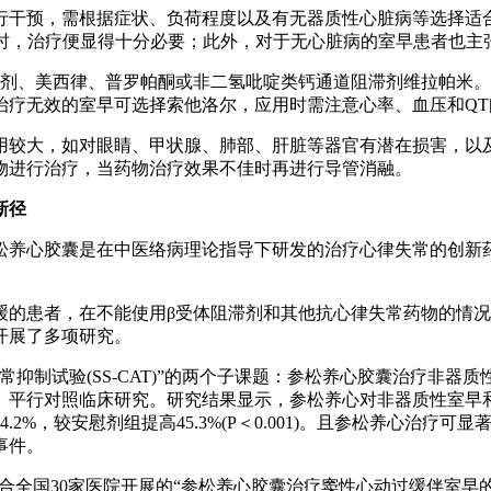
行干预，需根据症状、负荷程度以及有无器质性心脏病等选择适
24h时，治疗便显得十分必要；此外，对于无心脏病的室早患者也
滞剂、美西律、普罗帕酮或非二氢吡啶类钙通道阻滞剂维拉帕米。
治疗无效的室早可选择索他洛尔，应用时需注意心率、血压和QT
用较大，如对眼睛、甲状腺、肺部、肝脏等器官有潜在损害，以
物进行治疗，当药物治疗效果不佳时再进行导管消融。
新径
松养心胶囊是在中医络病理论指导下研发的治疗心律失常的创新药
动过缓的患者，在不能使用β受体阻滞剂和其他抗心律失常药物的
开展了多项研究。
律失常抑制试验(SS-CAT)”的两个子课题：参松养心胶囊治疗
平行对照临床研究。研究结果显示，参松养心对非器质性室早和器
为74.2%，较安慰剂组提高45.3%(P＜0.001)。且参松养
事件。
联合全国30家医院开展的“参松养心胶囊治疗窦性心动过缓伴室