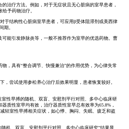
合的治疗方法。例如，对于无症状且无心脏病的室早患者，
主张给予药物治疗。
对于结构性心脏病室早患者，可应用β受体阻滞剂或美西律
间期。
及可能引发静脉炎等，一般不推荐作为室早的优选药物。曹
物，具有“整合调节、快慢兼治”的作用优势，为心律失常
情况下，尝试使用参松养心治疗后效果明显，患者恢复较好。
非器质性室性早搏的随机、双盲、安慰剂平行对照、多中心临床研
质性室早均有效，治疗器质性室早总有效率为65.8%，
心治疗可显著减轻室性早搏相关症状，如心悸、胸闷、失眠、疲乏和盗
早的随机、双盲、安慰剂平行对照、多中心临床研究”结果显