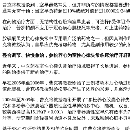
曹克将教授谈到，室早虽然常见，但并非所有的情况都需要进
通常无需干预；当室早负荷超过10%或绝对值超过10000次/
在药物治疗方面，无结构性心脏病室早患者，可选择β受体阻
治疗，普罗帕酮不应用于冠心病心肌梗死等患者。对上述药物
胺碘酮虽为抗心律失常中应用最广泛的药物之一，但因其副作
克将教授认为，室早应优先考虑药物，尤其是副作用较少的药
整合调节、快慢兼治，参松养心为室性心律失常临床治疗开辟
近年来，中医药在室性心律失常治疗领域取得了长足进展。参
的防治提供了新的治疗方案。
早在2005年至2006年，曹克将教授诊治了三例搭桥术后心
值此契机，曹克将教授对参松养心产生了浓厚的兴趣，并逐渐
2006年至2009年，曹克将教授领衔开展了“参松养心胶囊心
究和参松养心胶囊治疗器质性室性早搏的多中心、随机、双盲、
较美西律提高15.1%(P＜0.001)；治疗非器质性室早总有效率
汗等。研究期间除轻微胃肠道不良反应外，未观察到心脏不良
基于SS-CAT研究结果及相关临床问题，由曹克将教授牵头、