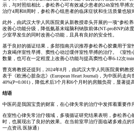
示，与对照组相比，参松养心可有效减少患者的24h室性早搏次数，提高
治疗4周和8周时，参松养心组患者的临床症状和生活质量也较
此外，由武汉大学人民医院黄从新教授牵头开展的一项“参松养
改善心功能分级，降低氨基末端脑利钠肽前体(NT-proBNP
少室早发生的同时改善心功能，且具有良好的安全性。
基于良好的循证结果，多部指南共识推荐参松养心胶囊用于室性
力衰竭伴室性早搏、窦性心动过缓伴室性早搏的治疗。《室性
数量，也可在一定程度上改善心功能与提高窦性心率6-12次/mi
曹克将教授还提到，2024年8月，由武汉大学人民医院黄鹤教授
表于《欧洲心脏杂志》(European Heart Journa
40%(P=0.001)，降低术后3个月和6个月时的房颤负荷，
结语
中医药是我国宝贵的财富，在心律失常的治疗中发挥着重要作
在室性心律失常治疗领域，多项循证研究结果表明，参松养心
时，也展现出了良好的效果。在当前室早治疗面临诸多难点的
一点资讯 医脉通）