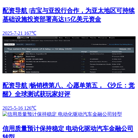
配资导航 |吉宝与亚投行合作，为亚太地区可持续
基础设施投资部署高达15亿美元资金
2025-7-21
167℃
配资导航 |畅销榜第八、心愿单第五，《沙丘：觉
醒》全球测试获玩家好评
2025-5-16
126℃
信用质量预计保持稳定 电动化驱动汽车金融公司
转型