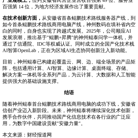
产业规模上，
位列安徽省民营企业营收百强第 49 位、服务业
百强第 14 位，为地方经济发展作出了重要贡献。
在技术创新方面，
从安徽省首条鲲鹏技术路线服务器产线，到
如今首条鲲鹏技术路线商用电脑产线，神州数码在填补省内空
白的同时，自身也实现了跨越式发展。2025年，公司顺应AI
发展浪潮，推出基于"鲲鹏+昇腾"的神州鲲泰问学一体机，并
通过了信通院、IDC等权威认证。同时成立的全国产化技术栈
AI智算OpenLab，正在为区域AI生态协同创新注入新动能。
目前，神州鲲泰已构建起覆盖云、网、边、端全场景的产品矩
阵，包括通用计算、AI智算、边缘计算、桌面终端、存储、
解决方案一体机等全系列产品，为云计算、大数据和人工智能
提供强大的基础设施支撑。
结语
随着神州鲲泰首台鲲鹏技术路线商用电脑的成功下线，安徽省
信创产业迈入新阶段。未来，神州鲲泰将继续深化技术创新，
携手合作伙伴，共同推动国产化信息技术在各行业的广泛应
用，为数字中国建设贡献"安徽力量"。
本文来源：财经报道网