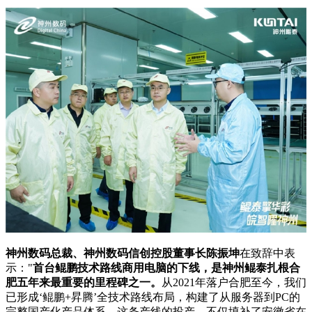
神州数码总裁、神州数码信创控股董事长陈振坤
在致辞中表
示："
首台鲲鹏技术路线商用电脑的下线，是神州鲲泰扎根合
肥五年来最重要的里程碑之一。
从2021年落户合肥至今，我们
已形成‘鲲鹏+昇腾’全技术路线布局，构建了从服务器到PC的
完整国产化产品体系。这条产线的投产，不仅填补了安徽省在