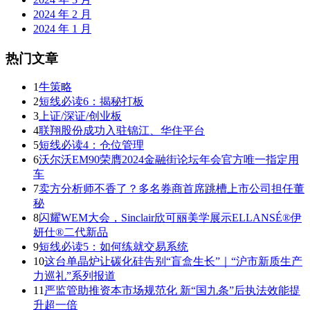
2024 年 2 月
2024 年 1 月
热门文章
1
牛策略
2
短线必读6：揭秘打板
3
上证/深证/创业板
4
联翔股份成功入驻锦江、华住平台
5
短线必读4：仓位管理
6
沃尔沃EM90荣膺2024金融街论坛年会官方唯一指定用
车
7
卖方分析师不香了？多名券商首席跳槽上市公司担任董
秘
8
闪耀WEM大会，Sinclair欣可丽美学展示ELLANSÉ®伊
妍仕®二代新品
9
短线必读5：如何练就交易系统
10
这台单晶炉让碳化硅告别“盲盒生长”｜“沪市新质生产
力巡礼”系列报道
11
严监管助推资本市场规范化 新“国九条”后执法效能提
升超一倍