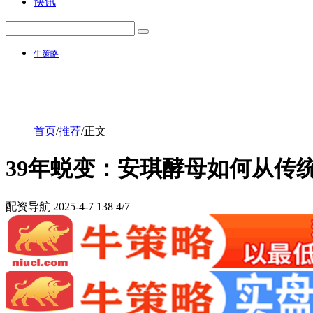
快讯
牛策略
首页
/
推荐
/
正文
39年蜕变：安琪酵母如何从传
配资导航
2025-4-7
138
4/7