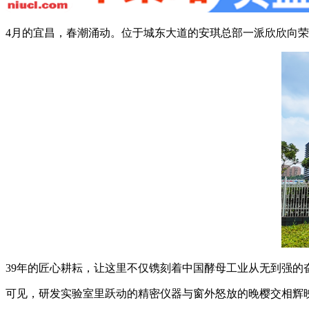
4月的宜昌，春潮涌动。位于城东大道的安琪总部一派欣欣向
39年的匠心耕耘，让这里不仅镌刻着中国酵母工业从无到强的
可见，研发实验室里跃动的精密仪器与窗外怒放的晚樱交相辉