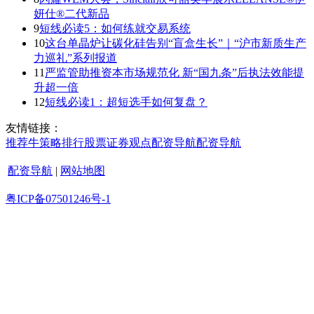
妍仕®二代新品
9
短线必读5：如何练就交易系统
10
这台单晶炉让碳化硅告别“盲盒生长”｜“沪市新质生产
力巡礼”系列报道
11
严监管助推资本市场规范化 新“国九条”后执法效能提
升超一倍
12
短线必读1：超短选手如何复盘？
友情链接：
推荐
牛策略
排行
股票证券
观点
配资导航
配资导航
配资导航
|
网站地图
粤ICP备07501246号-1