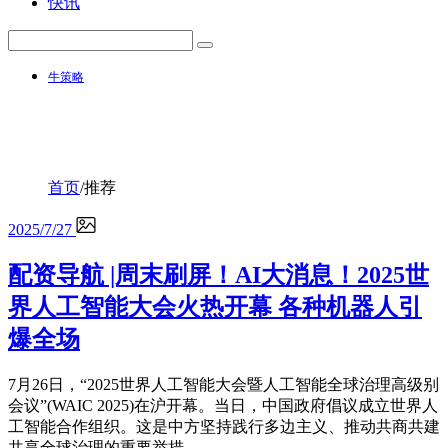
快讯
牛策略
首页
/
推荐
2025/7/27
配资导航 |周末刷屏！AI大消息！2025世
界人工智能大会火热开幕 各种机器人引
爆全场
7月26日，“2025世界人工智能大会暨人工智能全球治理高级别
会议”(WAIC 2025)在沪开幕。当日，中国政府倡议成立世界人
工智能合作组织。这是中方坚持践行多边主义、推动共商共建
共享全球治理的重要举措，…