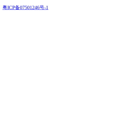
粤ICP备07501246号-1