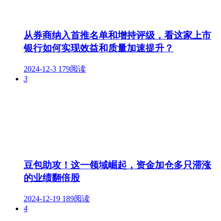
从券商纳入首推名单和增持评级，看这家上市
银行如何实现效益和质量加速提升？
2024-12-3
179阅读
3
豆包助攻！这一领域崛起，资金加仓多只滞涨
的业绩翻倍股
2024-12-19
189阅读
4