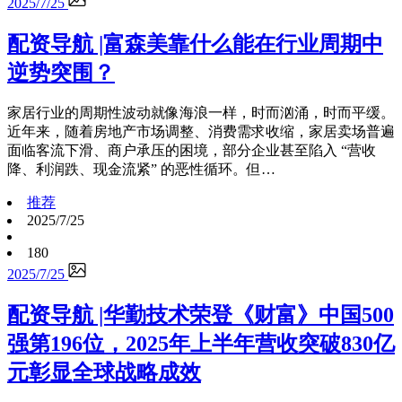
2025/7/25
配资导航 |富森美靠什么能在行业周期中
逆势突围？
家居行业的周期性波动就像海浪一样，时而汹涌，时而平缓。
近年来，随着房地产市场调整、消费需求收缩，家居卖场普遍
面临客流下滑、商户承压的困境，部分企业甚至陷入 “营收
降、利润跌、现金流紧” 的恶性循环。但…
推荐
2025/7/25
180
2025/7/25
配资导航 |华勤技术荣登《财富》中国500
强第196位，2025年上半年营收突破830亿
元彰显全球战略成效