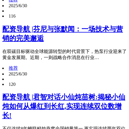
2025/6/30
116
配资导航 |芬尼与张默闻：一场技术与营
销的完美邂逅
在双碳目标驱动全球能源转型的时代背景下，热泵行业迎来了
黄金发展期。近期，一则战略合作消息在行业…
推荐
2025/6/30
120
配资导航 |君智对话小仙炖苗树:揭秘小仙
炖如何从爆红到长红,实现连续双位数增
长!
不仅连续8年蝉联鲜炖燕窝全国销量第一,更实现连续两年双位