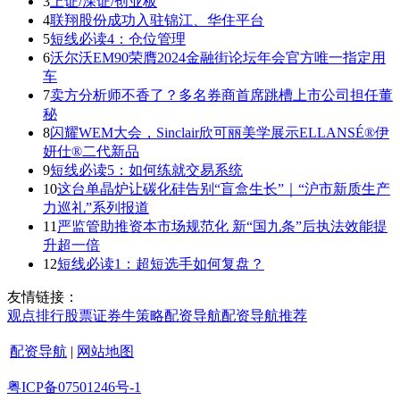
3
上证/深证/创业板
4
联翔股份成功入驻锦江、华住平台
5
短线必读4：仓位管理
6
沃尔沃EM90荣膺2024金融街论坛年会官方唯一指定用
车
7
卖方分析师不香了？多名券商首席跳槽上市公司担任董
秘
8
闪耀WEM大会，Sinclair欣可丽美学展示ELLANSÉ®伊
妍仕®二代新品
9
短线必读5：如何练就交易系统
10
这台单晶炉让碳化硅告别“盲盒生长”｜“沪市新质生产
力巡礼”系列报道
11
严监管助推资本市场规范化 新“国九条”后执法效能提
升超一倍
12
短线必读1：超短选手如何复盘？
友情链接：
观点
排行
股票证券
牛策略
配资导航
配资导航
推荐
配资导航
|
网站地图
粤ICP备07501246号-1