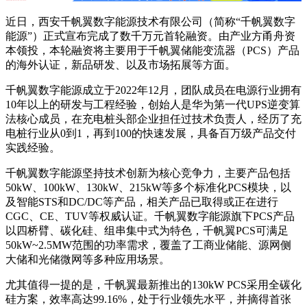
近日，西安千帆翼数字能源技术有限公司（简称“千帆翼数字
能源”）正式宣布完成了数千万元首轮融资。由产业方甬舟资
本领投，本轮融资将主要用于千帆翼储能变流器（PCS）产品
的海外认证，新品研发、以及市场拓展等方面。
千帆翼数字能源成立于2022年12月，团队成员在电源行业拥有
10年以上的研发与工程经验，创始人是华为第一代UPS逆变算
法核心成员，在充电桩头部企业担任过技术负责人，经历了充
电桩行业从0到1，再到100的快速发展，具备百万级产品交付
实践经验。
千帆翼数字能源坚持技术创新为核心竞争力，主要产品包括
50kW、100kW、130kW、215kW等多个标准化PCS模块，以
及智能STS和DC/DC等产品，相关产品已取得或正在进行
CGC、CE、TUV等权威认证。千帆翼数字能源旗下PCS产品
以四桥臂、碳化硅、组串集中式为特色，千帆翼PCS可满足
50kW~2.5MW范围的功率需求，覆盖了工商业储能、源网侧
大储和光储微网等多种应用场景。
尤其值得一提的是，千帆翼最新推出的130kW PCS采用全碳化
硅方案，效率高达99.16%，处于行业领先水平，并摘得首张