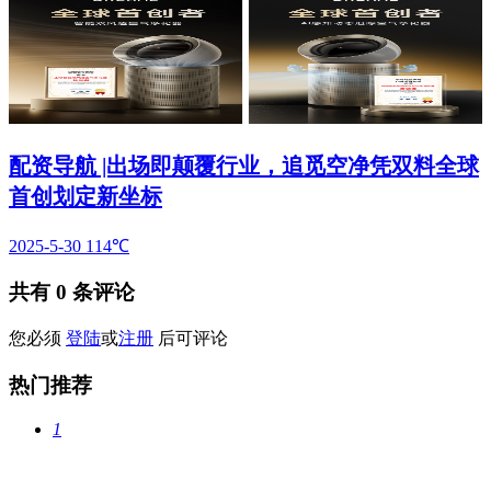
配资导航 |出场即颠覆行业，追觅空净凭双料全球
首创划定新坐标
2025-5-30
114℃
共有
0
条评论
您必须
登陆
或
注册
后可评论
热门推荐
1