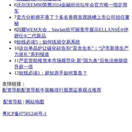
6
沃尔沃EM90荣膺2024金融街论坛年会官方唯一指定用
车
7
卖方分析师不香了？多名券商首席跳槽上市公司担任董
秘
8
闪耀WEM大会，Sinclair欣可丽美学展示ELLANSÉ®伊
妍仕®二代新品
9
短线必读5：如何练就交易系统
10
这台单晶炉让碳化硅告别“盲盒生长”｜“沪市新质生产
力巡礼”系列报道
11
严监管助推资本市场规范化 新“国九条”后执法效能提
升超一倍
12
短线必读1：超短选手如何复盘？
友情链接：
配资导航
配资导航
牛策略
排行
股票证券
观点
推荐
配资导航
|
网站地图
粤ICP备07501246号-1