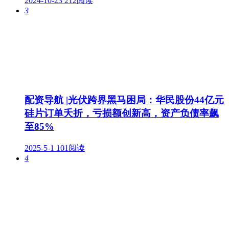
2024-10-23
212阅读
3
配资导航 |光伏跨界黑马困局：华民股份44亿元
硅片订单夭折，亏损额创新高，资产负债率飙
至85%
2025-5-1
101阅读
4