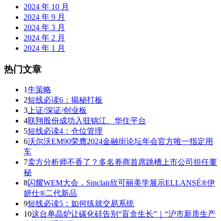
2024 年 10 月
2024 年 9 月
2024 年 3 月
2024 年 2 月
2024 年 1 月
热门文章
1
牛策略
2
短线必读6：揭秘打板
3
上证/深证/创业板
4
联翔股份成功入驻锦江、华住平台
5
短线必读4：仓位管理
6
沃尔沃EM90荣膺2024金融街论坛年会官方唯一指定用
车
7
卖方分析师不香了？多名券商首席跳槽上市公司担任董
秘
8
闪耀WEM大会，Sinclair欣可丽美学展示ELLANSÉ®伊
妍仕®二代新品
9
短线必读5：如何练就交易系统
10
这台单晶炉让碳化硅告别“盲盒生长”｜“沪市新质生产