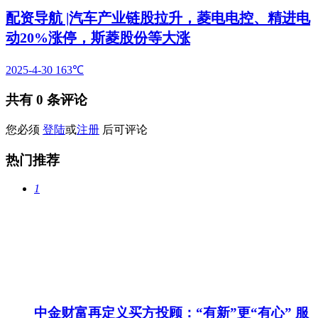
配资导航 |汽车产业链股拉升，菱电电控、精进电
动20%涨停，斯菱股份等大涨
2025-4-30
163℃
共有
0
条评论
您必须
登陆
或
注册
后可评论
热门推荐
1
中金财富再定义买方投顾：“有新”更“有心” 服