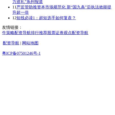
力巡礼”系列报道
11
严监管助推资本市场规范化 新“国九条”后执法效能提
升超一倍
12
短线必读1：超短选手如何复盘？
友情链接：
牛策略
配资导航
排行
推荐
股票证券
观点
配资导航
配资导航
|
网站地图
粤ICP备07501246号-1