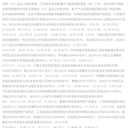
衡型（C3）及以上的投资者，汇添富科技创新属于中较高风险等级（R4）产品，适合经客户风险
承受等级测评后结果为进取型（C4）及以上的投资者。客户-产品风险等级匹配详见汇添富官网，
在代销机构申购时，应以代销机构的风险评级规则为准。马翔在管的其他同类产品情况：汇添富民
营活力混合历任基金经理为齐东超(20100505-20140408)朱晓亮(20140408-20160311)马翔(20160311至
今)，自2010-05-05成立以来截至2024年底各年业绩及基准分别为(%)：15/11.92、-20.78/-23.95、
17.45/2.09、38.17/22.5、27.94/24.33、108.83/59.13、-17.24/-12.39、20.21/-5.36、-31.78/-27.16、
53.67/25.32、59.1/28.79、6.12/10.96、-21.98/-18.96、-10.87/-6.38、6.9/4.8，与郑乐凯共同管理的汇
添富创新增长一年定开混合A历任基金经理为马翔(20200622至今)、郑乐凯(20220127至今)，自2020-
06-22成立以来截至2024年底各年业绩及基准分别为(%)：27.92/15.45、
14.41/0.04、-29.91/-15.43、-13.92/-8.49、14.24/10.73，与李灵毓共同管理的汇添富策略增长两年封
闭混合历任基金经理为马翔(20200724至今)、李灵毓(20240201至今)，自2020-07-24成立以来截至
2024年底各年业绩及基准分别为(%)：18.76/4.3、15.9/-1.24、-24.83/-13.4、
8.47/-6.77、-11.5/11.49，与夏正安共同管理的汇添富科创板2年定开混合历任基金经理为马翔
(20200728至今)、夏正安(20221017至今)，自2020-07-28成立以来截至2024年底各年业绩及基准分别
为(%)：12.94/11.96、15.63/1.76、-24.3/-23.65、-13.57/-19.39、8.63/20.59，与樊勇共同管理的汇添
富成长精选混合A历任基金经理为马翔(20210209至今)、樊勇(20220713至今)，自2021-02-09成立以
来截至2024年底各年业绩及基准分别为(%)：-8.38/-7.31、-32.89/-14.07、-16.13/-8.15、5.16/13.02，
与马磊共同管理的汇添富北交所创新精选两年定期开放混合历任基金经理为马翔(20211123至今)、
马磊(20241210至今)，自2021-11-23成立以来截至2024年底各年业绩及基准分别为
(%)：-28.57/-13.28、28.42/-4.15、27.56/5.51。樊勇在管的其他同类产品情况：汇添富创新成长混合
A自2022-12-14成立以来截至2024年底各年业绩及基准分别为(%)：-17.04/-8.15、3.59/13.02。沈若雨
在管的其他同类产品情况：汇添富移动互联股票历任基金经理为欧阳沁春(20140826-20190118)、杨
瑨(20190118-20201222)、张朋(20201222-20240508)、沈若雨(20240508至今)，自2014-08-26成立以来
截至2024年底各年业绩及基准分别为(%)：16.1/14.68、
75.62/48.47、-29.87/-22.52、-9.72/2.52、-34/-26.11、52.46/46.26、59.66/34.13、