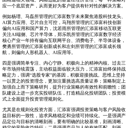
应一个底层资产，从而更好为客户提供有针对性的解决方案。
例如杨瑨、马磊所管理的汇添富数字未来聚焦港股科技龙头、
AI算力应用、芯片自主可控，马翔所管理的汇添富科技创新
偏向AI应用和国产算力，沈若雨所管理的汇添富移动互联更
关注AI端侧、芯片半导体，郑乐凯所管理的汇添富数字经济
核心产业一年持有偏向互联网平台、消费电子、半导体设备，
樊勇所管理的汇添富创新成长和左剑所管理的汇添富成长领
航，则偏向人形机器人、AI应用等。
四是强调简单专注、内心宁静、积极向上的精神内核。过去三
年市场持续震荡，主动权益面临较大压力，汇添富始终保持战
略定力，强调“选股专家”的基因，积极迎接挑战。思维上坚持
一以贯之的投资理念，更加注重挑选高质量证券；策略制定上
加强自上而下策略研判，提升行业策略的有效性和前瞻性；团
队建设上进一步充实投研队伍，打造精品化投研团队；投资模
式上全面提升投资管理规则化。
尤其是在规则化投资方面，汇添富强调投资策略与客户风险收
益目标的一致性，追求风格稳定和业绩可持续化。一是强调产
品定位与目标的清晰刻画，要有明确的比较基准，刻画清晰、
稳定的风险收益特征；二是强调产品与人的有效匹配，刻画、