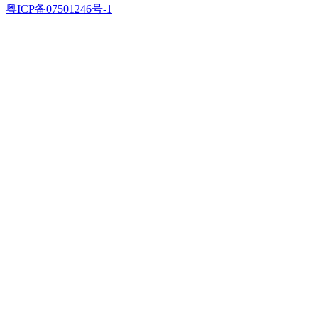
粤ICP备07501246号-1