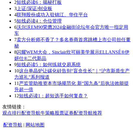
2
短线必读6：揭秘打板
3
上证/深证/创业板
4
联翔股份成功入驻锦江、华住平台
5
短线必读4：仓位管理
6
沃尔沃EM90荣膺2024金融街论坛年会官方唯一指定用
车
7
卖方分析师不香了？多名券商首席跳槽上市公司担任董
秘
8
闪耀WEM大会，Sinclair欣可丽美学展示ELLANSÉ®伊
妍仕®二代新品
9
短线必读5：如何练就交易系统
10
这台单晶炉让碳化硅告别“盲盒生长”｜“沪市新质生产
力巡礼”系列报道
11
严监管助推资本市场规范化 新“国九条”后执法效能提
升超一倍
12
短线必读1：超短选手如何复盘？
友情链接：
观点
排行
配资导航
牛策略
股票证券
配资导航
推荐
配资导航
|
网站地图