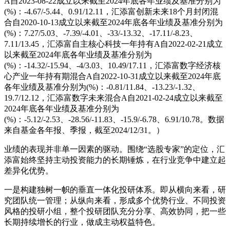
A自2023-08-22成立以来截至2024年底各年业绩及基准分别为
(%)：-4.67/-5.44、0.91/12.11，汇添富创新未来18个月封闭混
合自2020-10-13成立以来截至2024年底各年业绩及基准分别为
(%)：7.27/5.03、-7.39/-4.01、-33/-13.32、-17.11/-8.23、
7.11/13.45，汇添富自主核心科技一年持有A自2022-02-21成立
以来截至2024年底各年业绩及基准分别为
(%)：-14.32/-15.94、-4/3.03、10.49/17.11，汇添富数字经济核
心产业一年持有期混合A自2022-10-31成立以来截至2024年底
各年业绩及基准分别为(%)：-0.81/11.84、-13.23/-1.32、
19.7/12.12，汇添富数字未来混合A自2021-02-24成立以来截至
2024年底各年业绩及基准分别为
(%)：-5.12/-2.53、-28.56/-11.83、-15.9/-6.78、6.91/10.78。数据
来自基金各年报、季报，截至2024/12/31。）
业绩的表现并非单一因素的驱动。围绕“选股专家”的定位，汇
添富始终坚持主动投资能力的长期锤炼，在行业竞争中建立起
差异化优势。
一是构建独树一帜的垂直一体化投研体系。即从横向来看，研
究团队统一管理；从纵向来看，形成多个优势行业、不同投资
风格的投研小组，整个投研团队充分分享、高效协同，把一些
长期持续增长的行业，做成主动权益特色。