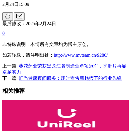
2月24日15:09
最后修改：2025年2月24日
0
非特殊说明，本博所有文章均为博主原创。
如若转载，请注明出处：
http://www.mvteam.cn/9280/
上一篇:
葵花药业荣获黑龙江省制造业单项冠军，护肝片再显
卓越实力
下一篇:
叮当健康夜间服务：即时零售新趋势下的行业先锋
相关推荐