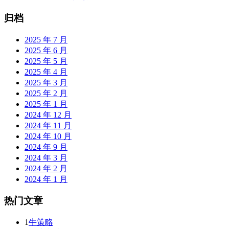
归档
2025 年 7 月
2025 年 6 月
2025 年 5 月
2025 年 4 月
2025 年 3 月
2025 年 2 月
2025 年 1 月
2024 年 12 月
2024 年 11 月
2024 年 10 月
2024 年 9 月
2024 年 3 月
2024 年 2 月
2024 年 1 月
热门文章
1
牛策略