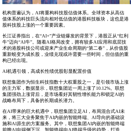
机构普遍认为，AI将重构科技股估值体系。全球资本从高估
值体系的科技巨头流向相对低估值的港股科技板块，这也是港
股科技股上涨的一个重要因素。
长江证券指出，在“AI+”产业链爆发的背景下，港股正从“红利
牛”迈向“AI牛”。随着AI格局改变，拥有较多AI应用和底层技
术的港股科技公司或迎来产业生命周期的“第二春”，从价值股
重新蜕变为成长股，业绩兑现或许需要一些时间，但估值的重
构已经出现。
AI机遇引领，高成长性绩优股彰显配置价值
联想集团作为恒生科技指数十大权重股之一，是引领市场上涨
的主力军，数据显示，联想集团近一周上涨了10.12%。联想
集团强劲上涨背后，是市场看好其韧性增长能力和锁定AI的
战略布局下，具备的长期成长潜力。
在AI带来的巨大机遇中，联想集团立足AI，布局混合式AI未
来，将三大业务聚焦于AI内嵌的智能终端、AI导向的基础设
施和AI原生的方案服务。其中，联想集团AI内嵌的智能终端
前瞻AI向端侧下沉、智能终端向AI终端升级的趋势，打造