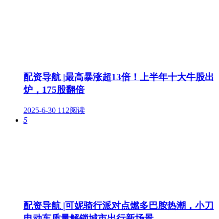
配资导航 |最高暴涨超13倍！上半年十大牛股出
炉，175股翻倍
2025-6-30
112阅读
5
配资导航 |可妮骑行派对点燃多巴胺热潮，小刀
电动车质量解锁城市出行新场景