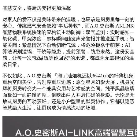
智慧安全，将厨房变得更加温馨
对家人的爱不仅是美味带来的温暖，也应该是厨房里每一刻的
安心。传统燃气安全依赖“事后补救”，而A.O.史密斯 AI-LiNK
智慧物联系统快速响应构筑主动防御：双气监测：实时感知一
氧化碳、甲烷浓度，超标瞬间触发声光警报并推送至手机；智
能关阀：紧急情况下自动切断气源，将危险扼杀于萌芽；AI
算法识别溢锅、干烧等隐患，提前预警，防患未然。这份安全
感，让每一次“我做饭等你回家”的承诺，都成为无需担忧的温
柔日常。
不仅如此，A.O.史密斯 「瀞」油烟机还以36-41cm的纤薄机身
重构空间美学，告别厚重压迫感；原创星月幻影大屏，机身光
辉将厨房转变为一个兼具实用与艺术感的空间。纯平黑晶玻璃
面板如一面静谧的湖，倒映出两人并肩忙碌的身影。无论是开
放式厨房的互动烹饪，还是小户型里的默契协作，它都以隐形
智慧融入生活，让厨房成为情感流动的场域。