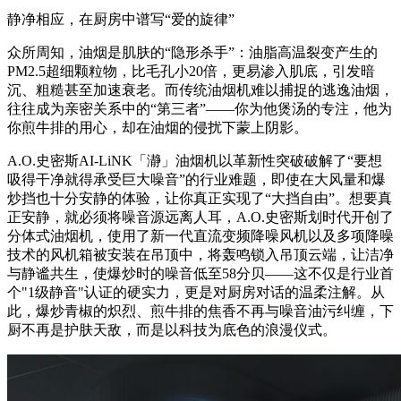
静净相应，在厨房中谱写“爱的旋律”
众所周知，油烟是肌肤的“隐形杀手”：油脂高温裂变产生的
PM2.5超细颗粒物，比毛孔小20倍，更易渗入肌底，引发暗
沉、粗糙甚至加速衰老。而传统油烟机难以捕捉的逃逸油烟，
往往成为亲密关系中的“第三者”——你为他煲汤的专注，他为
你煎牛排的用心，却在油烟的侵扰下蒙上阴影。
A.O.史密斯AI-LiNK「瀞」油烟机以革新性突破破解了“要想
吸得干净就得承受巨大噪音”的行业难题，即使在大风量和爆
炒挡也十分安静的体验，让你真正实现了“大挡自由”。想要真
正安静，就必须将噪音源远离人耳，A.O.史密斯划时代开创了
分体式油烟机，使用了新一代直流变频降噪风机以及多项降噪
技术的风机箱被安装在吊顶中，将轰鸣锁入吊顶云端，让洁净
与静谧共生，使爆炒时的噪音低至58分贝——这不仅是行业首
个"1级静音"认证的硬实力，更是对厨房对话的温柔注解。从
此，爆炒青椒的炽烈、煎牛排的焦香不再与噪音油污纠缠，下
厨不再是护肤天敌，而是以科技为底色的浪漫仪式。