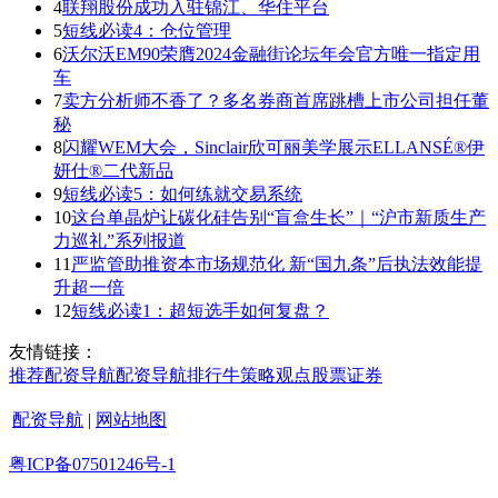
4
联翔股份成功入驻锦江、华住平台
5
短线必读4：仓位管理
6
沃尔沃EM90荣膺2024金融街论坛年会官方唯一指定用
车
7
卖方分析师不香了？多名券商首席跳槽上市公司担任董
秘
8
闪耀WEM大会，Sinclair欣可丽美学展示ELLANSÉ®伊
妍仕®二代新品
9
短线必读5：如何练就交易系统
10
这台单晶炉让碳化硅告别“盲盒生长”｜“沪市新质生产
力巡礼”系列报道
11
严监管助推资本市场规范化 新“国九条”后执法效能提
升超一倍
12
短线必读1：超短选手如何复盘？
友情链接：
推荐
配资导航
配资导航
排行
牛策略
观点
股票证券
配资导航
|
网站地图
粤ICP备07501246号-1