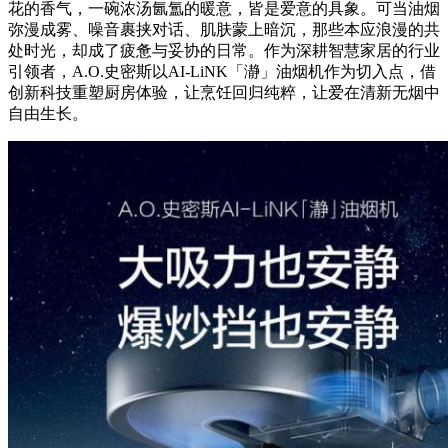
花的香气，一碗浓汤氤氲的暖意，皆是爱意的具象。可当油烟
弥漫成雾、噪音裹挟对话、肌肤蒙上暗沉，那些本应浪漫的共
处时光，却成了疲惫与妥协的日常。作为深耕智慧家居的行业
引领者，A.O.史密斯以AI-LiNK「瀞」油烟机作为切入点，借
创新科技重塑厨房体验，让烹饪回归纯粹，让爱在清新无烟中
自由生长。