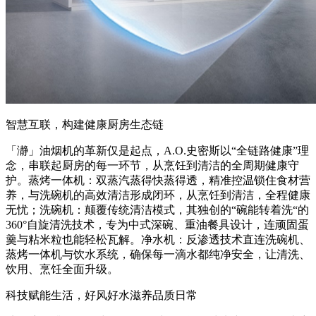
智慧互联，构建健康厨房生态链
「瀞」油烟机的革新仅是起点，A.O.史密斯以“全链路健康”理
念，串联起厨房的每一环节，从烹饪到清洁的全周期健康守
护。蒸烤一体机：双蒸汽蒸得快蒸得透，精准控温锁住食材营
养，与洗碗机的高效清洁形成闭环，从烹饪到清洁，全程健康
无忧；洗碗机：颠覆传统清洁模式，其独创的“碗能转着洗“的
360°自旋清洗技术，专为中式深碗、重油餐具设计，连顽固蛋
羹与粘米粒也能轻松瓦解。净水机：反渗透技术直连洗碗机、
蒸烤一体机与饮水系统，确保每一滴水都纯净安全，让清洗、
饮用、烹饪全面升级。
科技赋能生活，好风好水滋养品质日常