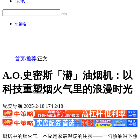
快讯
牛策略
首页
/
推荐
/
正文
A.O.史密斯「瀞」油烟机：以
科技重塑烟火气里的浪漫时光
配资导航
2025-2-18
174
2/18
厨房中的烟火气，本应是家最温暖的注脚——一勺热油淋下葱