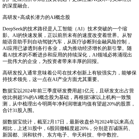
的深度融合。
高研发+高成长潜力的AI概念股
DeepSeek的技术路径是人工智能（AI）技术突破的一个缩
影。AI的快速发展，正以前所未有的速度改变着世界。从智
能语音助手到自动驾驶汽车，从医疗诊断到金融风险控制，
AI应用已渗透到各行各业，成为推动经济增长的新引擎。随
着AI技术的不断进步和应用的持续深化，AI领域必将涌现出
一批伟大的企业，为投资者带来丰厚的回报。
高研发投入通常意味着公司在技术创新上有较强实力，能够保
持技术领先，这一点在AI产业方面尤其重要。
数据宝以2024年前三季度研发费用超1亿元，且研发支出占营
收比例超5%的AI概念股为基础，再根据5家以上机构一致预
测，从中梳理出今明两年净利润增速均值有望超20%的股票，
合计31股入围。
据数据宝统计，截至2月17日，最新收盘价与2024年以来高点
相比，上述31股中，6股回撤幅度超20%，分别是百诚医药、
新国都、润和软件、东方电子、华天科技、华中数控。