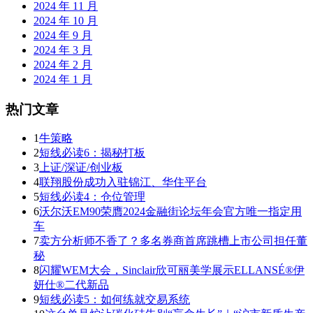
2024 年 11 月
2024 年 10 月
2024 年 9 月
2024 年 3 月
2024 年 2 月
2024 年 1 月
热门文章
1
牛策略
2
短线必读6：揭秘打板
3
上证/深证/创业板
4
联翔股份成功入驻锦江、华住平台
5
短线必读4：仓位管理
6
沃尔沃EM90荣膺2024金融街论坛年会官方唯一指定用
车
7
卖方分析师不香了？多名券商首席跳槽上市公司担任董
秘
8
闪耀WEM大会，Sinclair欣可丽美学展示ELLANSÉ®伊
妍仕®二代新品
9
短线必读5：如何练就交易系统