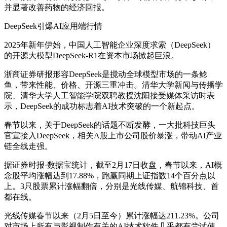
并显著改善药物的经济回报。
DeepSeek引爆AI应用端行情
2025年新年伊始，中国人工智能企业深度求索（DeepSeek）
的开源大模型DeepSeek-R1在资本市场掀起巨浪。
浙商证券研报形容DeepSeek是搅动全球模型市场的一条鲶
鱼，带来性能、价格、开源三重冲击。清华大学新闻与传播学
院、清华大学人工智能学院双聘教授沈阳接受媒体采访时表
示，DeepSeek的成功标志着AI技术突破的一个新起点。
春节以来，关于DeepSeek的话题不断发酵，一大批科技巨头
官宣接入DeepSeek，相关A股上市公司股价暴涨，带动AI产业
链全线走强。
据证券时报·数据宝统计，截至2月17日收盘，春节以来，AI概
念股平均涨幅达到17.88%，跑赢同期上证指数14个百分点以
上。3只股票累计涨幅翻倍，分别是光线传媒、航锦科技、首
都在线。
光线传媒春节以来（2月5日至今）累计涨幅达211.23%。公司
对市场上所有与影视制作有关的AI技术软件几乎都有尝试使