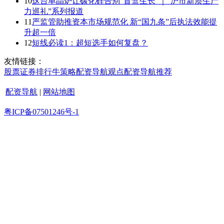
10
这台单晶炉让碳化硅告别“盲盒生长”｜“沪市新质生产
力巡礼”系列报道
11
严监管助推资本市场规范化 新“国九条”后执法效能提
升超一倍
12
短线必读1：超短选手如何复盘？
友情链接：
股票证券
排行
牛策略
配资导航
观点
配资导航
推荐
配资导航
|
网站地图
粤ICP备07501246号-1