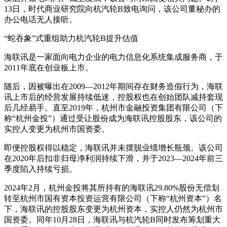
13日，时代商业研究院向杭汽轮B致电询问，该公司董秘办的
办公电话无人接听。
“蛇吞象”式重组助力杭汽轮B提升估值
海联讯是一家面向电力企业的电力信息化系统集成服务商，于
2011年底在创业板上市。
随后，因被曝出在2009—2012年期间存在财务造假行为，海联
讯上市后的经营发展持续低迷，控股权也在创始团队减持套现
后几经易手。直至2019年，杭州市金融投资集团有限公司（下
称“杭州金投”）通过受让股份成为海联讯控股股东，该公司的
实控人变更为杭州市国资委。
即便控股权得以稳定，海联讯并未摆脱业绩增长瓶颈。该公司
在2020年后扣非归母净利润持续下滑，并于2023—2024年前三
季度陷入持续亏损。
2024年2月，杭州金投将其所持有的海联讯29.80%股份无偿划
转至杭州市国有资本投资运营有限公司（下称“杭州资本”）名
下，海联讯的控股股东变更为杭州资本，实控人仍然为杭州市
国资委。同年10月28日，海联讯与杭汽轮B同时发布筹划重大