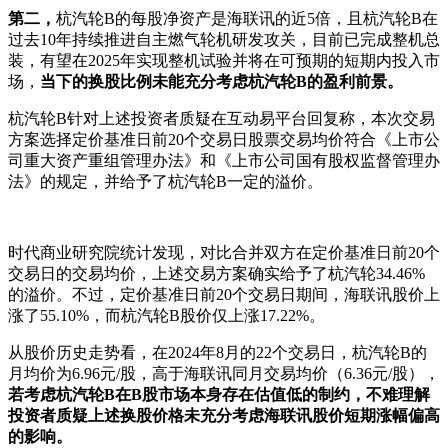
第二，
杭汽轮B的每股净资产是海联讯的近5倍，且杭汽轮B在
过去10年持续推进自主燃气轮机研发攻关，目前已完成整机总
装，有望在2025年实现整机试验并将在可预期的短期内投入市
场，
当下的换股比例未能充分考虑杭汽轮B的盈利前景。
杭汽轮B针对上述投资者质疑在互动易平台回复称，本次交易
方案选择定价基准日前20个交易日股票交易均价符合《上市公
司重大资产重组管理办法》和《上市公司国有股权监督管理办
法》的规定，并给予了杭汽轮B一定的溢价。
时代商业研究院统计发现，对比合并双方在定价基准日前20个
交易日的交易均价，上述交易方案确实给予了杭汽轮34.46%
的溢价。不过，定价基准日前20个交易日期间，海联讯股价上
涨了55.10%，而杭汽轮B股价仅上涨17.22%。
从股价历史走势看，在2024年8月的22个交易日，杭汽轮B的
月均价为6.96元/股，高于海联讯同月交易均价（6.36元/股），
若考虑杭汽轮B在B股市场本身存在估值低的制约，不难理解
投资者质疑上述换股价格未充分考虑海联讯股价短期涨幅偏高
的影响。