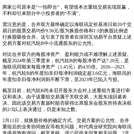
两家公司原本是“一拍即合”，有望借本次重组交易实现双赢，
不料却引来部分中小投资者的“不满”。
需注意的是，合并双方最终确定以海联讯定价基准日前20个交
易日的股票交易均价9.56元/股为换股价格和1:1的换股比例进
行换股吸收合并。这引发了投资者在深圳互动易平台质疑上述
交易方案对杭汽轮B中小流通股东的公允性。
对比合并双方的每股净资产、盈利能力或不难理解上述质疑。
截至2024年第三季度末，杭汽轮B的每股净资产达7.20元，是
海联讯同期末每股净资产（1.45元）的4.95倍。2020—2023
年，杭汽轮B的年度扣非归母净利润稳定超3.6亿元，海联讯的
年度扣非归母净利润则不断下滑，至2023年已陷入亏损。
截至目前，杭汽轮B尚未召开股东大会对上述重组方案进行审
议和表决。由于该重组交易属于关联交易，大股东须回避表
决。因此该交易方案届时能否获得出席股东会股东所持表决权
的2/3以上表决通过，仍是未知之数。
2月11日，就换股价格的确定方式、交易方案的公允性、合并
重组后的业务协同效应等相关问题，时代商业研究院向海联讯
发函并致电询问。截至发稿，该公司尚未回复相关问题。2月