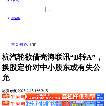
快讯
牛策略
首页
/
推荐
/
正文
杭汽轮欲借壳海联讯“B转A”，
换股定价对中小股东或有失公
允
配资导航
2025-2-15
166
2/15