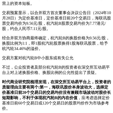
营上的资本短板。
交易预案显示，以合并双方首次董事会决议公告日（2024年10
月28日）为定价基准日，定价基准日前20个交易日，海联讯股
票交易均价为9.56元/股，杭汽轮B股票交易均价为7.77港元/
股，约合人民币7.11元/股。
经合并双方协商最终确定，杭汽轮B的换股价格为9.56元/股，
换股比例为1:1，即1股杭汽轮股票换得1股海联讯股票，给予
杭汽轮34.46%的溢价。
交易方案对杭汽轮B中小股东或有失公允
不过，公众投资者及部分杭汽轮B的投资者在深交所互动易平
台上对上述换股价格、换股比例的公允性提出了质疑。
时代商业研究院梳理发现，在
深交所互动易平台
上，
投资者
的
质疑理由主要有两个:第一，
海联讯股价本身波动大，选择定
价基准日前20个交易日
的交易
均价没有兼顾市场波动对股价长
短期影响，不利于体现杭汽轮B的内在价值
，应考虑选择定价
基准日前60个交易日或120个交易日的股票均价作为市场参考
价。