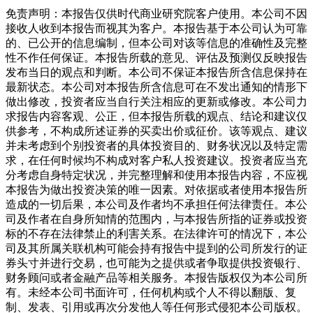
免责声明：本报告仅供时代商业研究院客户使用。本公司不因
接收人收到本报告而视其为客户。本报告基于本公司认为可靠
的、已公开的信息编制，但本公司对该等信息的准确性及完整
性不作任何保证。本报告所载的意见、评估及预测仅反映报告
发布当日的观点和判断。本公司不保证本报告所含信息保持在
最新状态。本公司对本报告所含信息可在不发出通知的情形下
做出修改，投资者应当自行关注相应的更新或修改。本公司力
求报告内容客观、公正，但本报告所载的观点、结论和建议仅
供参考，不构成所述证券的买卖出价或征价。该等观点、建议
并未考虑到个别投资者的具体投资目的、财务状况以及特定需
求，在任何时候均不构成对客户私人投资建议。投资者应当充
分考虑自身特定状况，并完整理解和使用本报告内容，不应视
本报告为做出投资决策的唯一因素。对依据或者使用本报告所
造成的一切后果，本公司及作者均不承担任何法律责任。本公
司及作者在自身所知情的范围内，与本报告所指的证券或投资
标的不存在法律禁止的利害关系。在法律许可的情况下，本公
司及其所属关联机构可能会持有报告中提到的公司所发行的证
券头寸并进行交易，也可能为之提供或者争取提供投资银行、
财务顾问或者金融产品等相关服务。本报告版权仅为本公司所
有。未经本公司书面许可，任何机构或个人不得以翻版、复
制、发表、引用或再次分发他人等任何形式侵犯本公司版权。