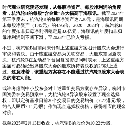
时代商业研究院还发现，从每股净资产、每股净利润的角度
看，杭汽轮B的每股“含金量”亦大幅高于海联讯。
截至2024年
第三季度末，杭汽轮B的每股净资产达7.20元，是海联讯同期
末每股净资产（1.45元）的4.95倍。2020—2023年，杭汽轮B
的年度扣非归母净利润稳定超3.6亿元，海联讯的年度扣非归
母净利润则不断下滑，至2023年已陷入亏损。
不过，杭汽轮B目前尚未针对上述重组方案召开股东大会进行
审议和表决。由于该重组交易为关联交易，大股东需回避表
决。杭汽轮B在互动易平台回复投资提问时表示，上述重组方
案届时必须经出席股东大会的股东所持表决权的2/3以上通
过。
这意味着，该重组方案存在不能通过杭汽轮B股东大会表
决的潜在可能。
或许考虑到中小股东会对上述重组交易方案存在异议，杭州市
国资委在交易预案中，为杭汽轮B异议股东设置了现金选择
权，即以定价基准日前20个交易日的交易均价（7.77港元/股，
约合人民币7.11元/股）作为现金选择权价格，获得相应的现金
对价。
截至2025年2月13日收盘，杭汽轮B的股价为10.22元/股。