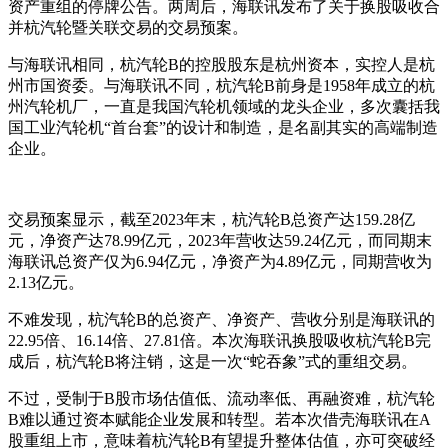
资产重组的停牌公告。两周后，海联讯发布了关于换股吸收合
并杭汽轮暨关联交易的交易预案。
与海联讯相同，杭汽轮B的控股股东是杭州资本，实控人是杭
州市国资委。与海联讯不同，杭汽轮B前身是1958年成立的杭
州汽轮机厂，一直是我国汽轮机领域的龙头企业，多次囊括我
国工业汽轮机“首台套”的设计和制造，是名副其实的高端制造
企业。
交易预案显示，截至2023年末，杭汽轮B总资产达159.28亿
元，净资产达78.99亿元，2023年营收达59.24亿元，而同期末
海联讯总资产仅为6.94亿元，净资产为4.89亿元，同期营收为
2.13亿元。
不难发现，杭汽轮B的总资产、净资产、营收分别是海联讯的
22.95倍、16.14倍、27.81倍。本次海联讯换股吸收杭汽轮B完
成后，杭汽轮B将注销，这是一次“蛇吞象”式的重组交易。
不过，受制于B股市场估值低、流动率低、再融资难，杭汽轮
B难以通过资本赋能企业发展和转型。若本次借壳海联讯在A
股重组上市，意味着杭汽轮B有望提升整体估值，亦可突破经