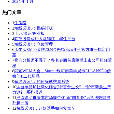
2024 年 1 月
热门文章
1
牛策略
2
短线必读6：揭秘打板
3
上证/深证/创业板
4
联翔股份成功入驻锦江、华住平台
5
短线必读4：仓位管理
6
沃尔沃EM90荣膺2024金融街论坛年会官方唯一指定用
车
7
卖方分析师不香了？多名券商首席跳槽上市公司担任董
秘
8
闪耀WEM大会，Sinclair欣可丽美学展示ELLANSÉ®伊
妍仕®二代新品
9
短线必读5：如何练就交易系统
10
这台单晶炉让碳化硅告别“盲盒生长”｜“沪市新质生产
力巡礼”系列报道
11
严监管助推资本市场规范化 新“国九条”后执法效能提
升超一倍
12
短线必读1：超短选手如何复盘？