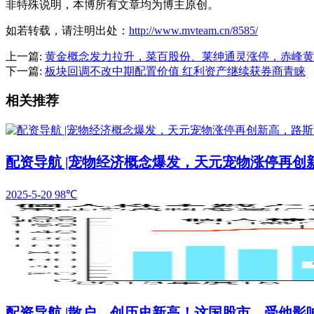
非特殊说明，本博所有文章均为博主原创。
如若转载，请注明出处：
http://www.mvteam.cn/8585/
上一篇:
黄金概念发力拉升，菜百股份、莱绅通灵涨停，赤峰黄
下一篇:
板块回调不改中期配置价值 红利资产继续获券商青睐
相关推荐
配资导航 |宠物经济概念爆发，天元宠物涨停再创
2025-5-20
98℃
配资导航 |散户，创历史新高！这国股市，受他影