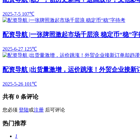
2025-7-5
107℃
配资导航 |一张牌照激起市场千层浪 稳定币“稳”字
2025-6-27
125℃
配资导航 |出货量激增，运价跳涨！外贸企业接新
2025-5-26
101℃
共有
0
条评论
您必须
登陆
或
注册
后可评论
热门推荐
1