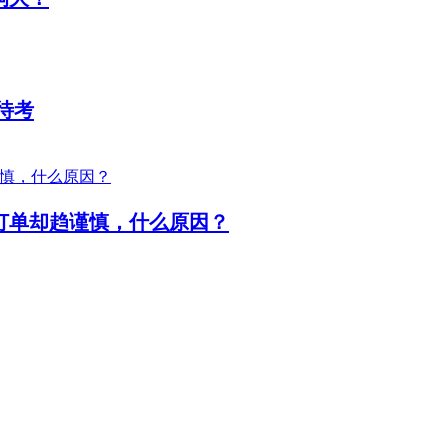
待考
订单却趋谨慎，什么原因？