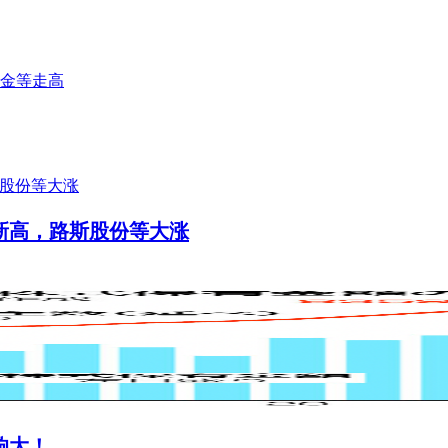
金等走高
新高，路斯股份等大涨
响大！