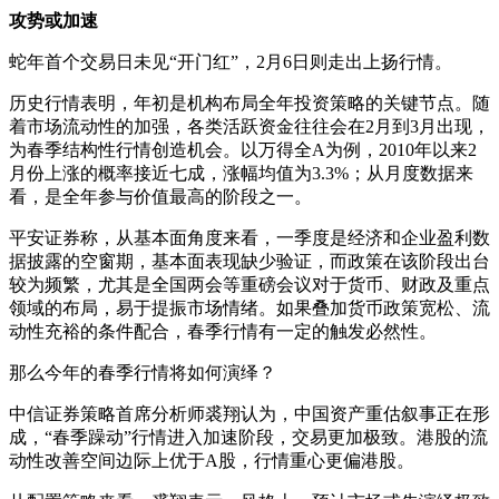
攻势或加速
蛇年首个交易日未见“开门红”，2月6日则走出上扬行情。
历史行情表明，年初是机构布局全年投资策略的关键节点。随
着市场流动性的加强，各类活跃资金往往会在2月到3月出现，
为春季结构性行情创造机会。以万得全A为例，2010年以来2
月份上涨的概率接近七成，涨幅均值为3.3%；从月度数据来
看，是全年参与价值最高的阶段之一。
平安证券称，从基本面角度来看，一季度是经济和企业盈利数
据披露的空窗期，基本面表现缺少验证，而政策在该阶段出台
较为频繁，尤其是全国两会等重磅会议对于货币、财政及重点
领域的布局，易于提振市场情绪。如果叠加货币政策宽松、流
动性充裕的条件配合，春季行情有一定的触发必然性。
那么今年的春季行情将如何演绎？
中信证券策略首席分析师裘翔认为，中国资产重估叙事正在形
成，“春季躁动”行情进入加速阶段，交易更加极致。港股的流
动性改善空间边际上优于A股，行情重心更偏港股。