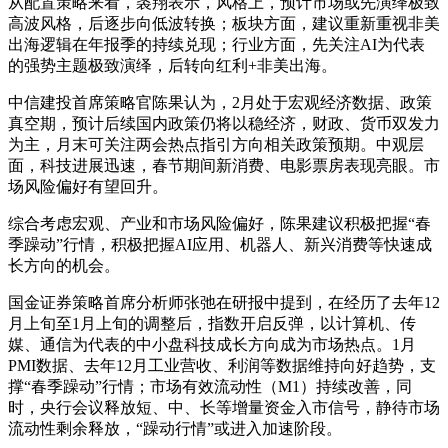
从配置策略来看，裘翔表示，风格上，预计市场或先演绎极致
高波风格，后逐步向低波转换；板块方面，建议重新重视非美
出海逻辑在年报季的持续兑现；行业方面，先关注AI为代表
的强势主题极致演绎，后转向红利+非美出海。
中信建投首席策略官陈果认为，2月处于宏观经济数据、政策
真空期，预计后续国内政策仍将以稳经济，财政、货币双发力
为主，月末可关注两会热点指引方向相关政策预期。中观层
面，科技进展迅速，春节期间新消费、电影票房表现亮眼。市
场风险偏好有望回升。
综合考虑宏观、产业和市场风险偏好，陈果建议积极把握“春
季躁动”行情，积极把握AI应用、机器人、新兴消费等快速成
长方向的机会。
国金证券策略首席分析师张弛在研报中提到，在经历了去年12
月上旬至1月上旬的调整后，指数开启反弹，以计算机、传
媒、通信为代表的中小盘科技成长方向成为市场热点。1月
PMI数据、去年12月工业营收、利润等数据维持向好趋势，支
撑“春季躁动”行情；市场有效流动性（M1）持续改善，同
时，央行会议释放短、中、长等增量资金入市信号，静待市场
流动性剩余释放，“躁动行情”或进入加速阶段。