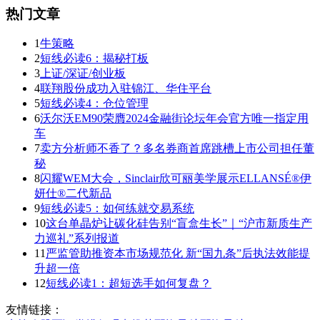
热门文章
1
牛策略
2
短线必读6：揭秘打板
3
上证/深证/创业板
4
联翔股份成功入驻锦江、华住平台
5
短线必读4：仓位管理
6
沃尔沃EM90荣膺2024金融街论坛年会官方唯一指定用
车
7
卖方分析师不香了？多名券商首席跳槽上市公司担任董
秘
8
闪耀WEM大会，Sinclair欣可丽美学展示ELLANSÉ®伊
妍仕®二代新品
9
短线必读5：如何练就交易系统
10
这台单晶炉让碳化硅告别“盲盒生长”｜“沪市新质生产
力巡礼”系列报道
11
严监管助推资本市场规范化 新“国九条”后执法效能提
升超一倍
12
短线必读1：超短选手如何复盘？
友情链接：