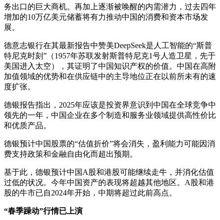
务出口的巨大商机。再加上逐渐被唤醒的内需潜力，过去四年
增加的10万亿美元储蓄将有力推动中国的消费和资本市场发
展。
德意志银行在其最新报告中赞美DeepSeek是人工智能的“斯普
特尼克时刻”（1957年苏联发射斯普特尼克1号人造卫星，先于
美国进入太空），其证明了中国知识产权的价值。中国在高附
加值领域的优势和在供应链中的主导地位正在以前所未有的速
度扩张。
德银报告指出，2025年应该是投资界意识到中国在全球竞争中
领先的一年，中国企业在多个制造和服务业领域提供高性价比
和优质产品。
德银预计中国股票的“估值折价”将会消失，盈利能力可能因消
费支持政策和金融自由化而超出预期。
基于此，德银预计中国A股和港股可能继续走牛，并消化估值
过低的状况。今年中国资产的表现将超越其他地区。A股和港
股的牛市已自2024年开始，中期将超过此前高点。
“春季躁动”行情已上演