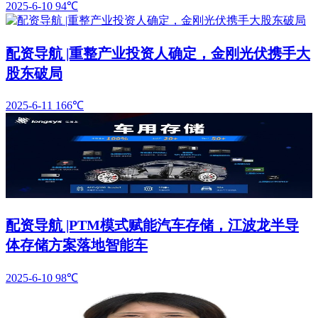
2025-6-10
94℃
配资导航 |重整产业投资人确定，金刚光伏携手大
股东破局
2025-6-11
166℃
配资导航 |PTM模式赋能汽车存储，江波龙半导
体存储方案落地智能车
2025-6-10
98℃