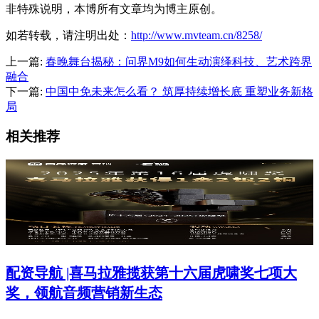
非特殊说明，本博所有文章均为博主原创。
如若转载，请注明出处：
http://www.mvteam.cn/8258/
上一篇:
春晚舞台揭秘：问界M9如何生动演绎科技、艺术跨界
融合
下一篇:
中国中免未来怎么看？ 筑厚持续增长底 重塑业务新格
局
相关推荐
配资导航 |喜马拉雅揽获第十六届虎啸奖七项大
奖，领航音频营销新生态