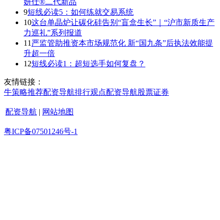
妍仕®二代新品
9
短线必读5：如何练就交易系统
10
这台单晶炉让碳化硅告别“盲盒生长”｜“沪市新质生产
力巡礼”系列报道
11
严监管助推资本市场规范化 新“国九条”后执法效能提
升超一倍
12
短线必读1：超短选手如何复盘？
友情链接：
牛策略
推荐
配资导航
排行
观点
配资导航
股票证券
配资导航
|
网站地图
粤ICP备07501246号-1