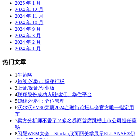
2025 年 1 月
2024 年 12 月
2024 年 11 月
2024 年 10 月
2024 年 9 月
2024 年 3 月
2024 年 2 月
2024 年 1 月
热门文章
1
牛策略
2
短线必读6：揭秘打板
3
上证/深证/创业板
4
联翔股份成功入驻锦江、华住平台
5
短线必读4：仓位管理
6
沃尔沃EM90荣膺2024金融街论坛年会官方唯一指定用
车
7
卖方分析师不香了？多名券商首席跳槽上市公司担任董
秘
8
闪耀WEM大会，Sinclair欣可丽美学展示ELLANSÉ®伊