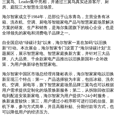
三翼鸟、Leader集中亮相，并通过三翼鸟真实还原客厅、厨
房、庭院三大智慧生活场景。
海尔智家成立于1984年，总部位于山东青岛，主营业务有冰
箱、洗衣机、空调、厨电等智能家电产品与智慧家庭场景解决
方案的研发、生产和销售，是海尔集团旗下的核心企业，也是
全球领先的家电和消费电子品牌之一。
自全国启动“绿碳计划”以来，海尔智家一直在加码“以旧换
新”行动。本次展会，海尔智家专门设置了“海尔绿碳计划”主
题展区，展示智慧家电、智慧家庭换新方案，并针对三大品
牌、八大品类、千余款家电产品推出以旧换新国补+企补政
策，为用户换新绿色智慧家电。
海尔智家中国区市场总经理肖隆彬表示，海尔智家家电以旧换
新呈现三个特点：第一，产品选择较为丰富，包括冰箱、洗衣
机、空调、厨电等，旗下智慧家庭场景品牌三翼鸟也可以根据
用户需求提供定制化的场景焕新服务；第二，从拆除回收旧家
电到配送安装新家电，海尔智家为用户提供7×24小时服务，
换新速度较快；第三，用户通过小程序即可进行旧机估值、新
机下单，参与方式简单，并且高额补贴、分期付款等方式，也
可以降低用户的经济压力。