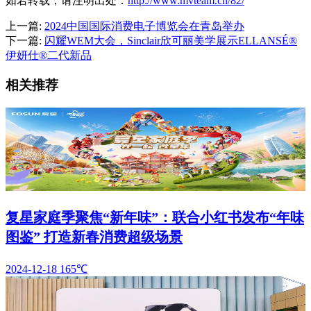
如若转载，请注明出处：
http://www.mvteam.cn/82/
上一篇:
2024中国国际消费电子博览会在青岛举办
下一篇:
闪耀WEM大会，Sinclair欣可丽美学展示ELLANSÉ®
伊妍仕®二代新品
相关推荐
复星家庭季聚焦“新年味”：联合小红书发布“年味
图鉴” 打造新春消费超级场景
2024-12-18
165℃