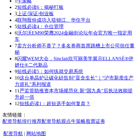
1
牛策略
2
短线必读6：揭秘打板
3
上证/深证/创业板
4
联翔股份成功入驻锦江、华住平台
5
短线必读4：仓位管理
6
沃尔沃EM90荣膺2024金融街论坛年会官方唯一指定用
车
7
卖方分析师不香了？多名券商首席跳槽上市公司担任董
秘
8
闪耀WEM大会，Sinclair欣可丽美学展示ELLANSÉ®伊
妍仕®二代新品
9
短线必读5：如何练就交易系统
10
这台单晶炉让碳化硅告别“盲盒生长”｜“沪市新质生产
力巡礼”系列报道
11
严监管助推资本市场规范化 新“国九条”后执法效能提
升超一倍
12
短线必读1：超短选手如何复盘？
友情链接：
配资导航
排行
推荐
配资导航
观点
牛策略
股票证券
配资导航
|
网站地图