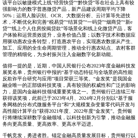
该平台以敏捷模式上线“经营快贷”“黔快贷”等在社会上具有较
强影响力的数字普惠微贷产品，新产品建设周期平均下降
50%；运用人脸识别、OCR、大数据分析、云计算等先进技
术，不断优化和完善“税易贷”“结算贷”“一码贷”“烟商贷”“新e
贷”“线上个人住房按揭贷款”等场景化和线上化微贷产品，客
户体验和运营质效提升，业务价值凸显；以数字技术和数据应
用驱动惠农业务转型，打造惠农平台，实现惠农数据从产生、
加工、应用的全生命周期管理，推动全行惠农站点、农村客群
管理的精细化，为乡村振兴注入金融数字化新动能。
值得一提的是，近期，中国人民银行公布2023年度金融科技发
展奖名单，贵州银行申报的“基于动态特征与全场景的高性能
反欺诈平台研究与应用”项目荣获三等奖。“金发奖”是我国金
融业唯一的正部级科技奖项，具有较强的权威性和广泛的影响
力，是国内金融科技领域重要奖项之一。贵州银行已连续三年
获得该奖项，此前已于2023年4月、2024年2月分别以“基于服
务网格的分布式微服务平台”和“大规模复杂变量零代码开发与
高性能计算平台”获得2021年度、2022年度“金发奖”。贵州银
行将继续深耕数字金融领域，以科技创新为引擎，推动金融服
务向更高质量、更高效率、更高水平迈进。
千帆竞发，勇进者胜。锚定金融高质量发展目标，贵州银行以