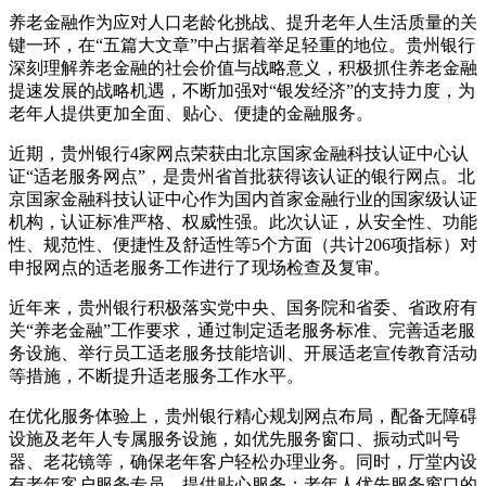
养老金融作为应对人口老龄化挑战、提升老年人生活质量的关
键一环，在“五篇大文章”中占据着举足轻重的地位。贵州银行
深刻理解养老金融的社会价值与战略意义，积极抓住养老金融
提速发展的战略机遇，不断加强对“银发经济”的支持力度，为
老年人提供更加全面、贴心、便捷的金融服务。
近期，贵州银行4家网点荣获由北京国家金融科技认证中心认
证“适老服务网点”，是贵州省首批获得该认证的银行网点。北
京国家金融科技认证中心作为国内首家金融行业的国家级认证
机构，认证标准严格、权威性强。此次认证，从安全性、功能
性、规范性、便捷性及舒适性等5个方面（共计206项指标）对
申报网点的适老服务工作进行了现场检查及复审。
近年来，贵州银行积极落实党中央、国务院和省委、省政府有
关“养老金融”工作要求，通过制定适老服务标准、完善适老服
务设施、举行员工适老服务技能培训、开展适老宣传教育活动
等措施，不断提升适老服务工作水平。
在优化服务体验上，贵州银行精心规划网点布局，配备无障碍
设施及老年人专属服务设施，如优先服务窗口、振动式叫号
器、老花镜等，确保老年客户轻松办理业务。同时，厅堂内设
有老年客户服务专员，提供贴心服务；老年人优先服务窗口的