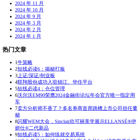
2024 年 11 月
2024 年 10 月
2024 年 9 月
2024 年 3 月
2024 年 2 月
2024 年 1 月
热门文章
1
牛策略
2
短线必读6：揭秘打板
3
上证/深证/创业板
4
联翔股份成功入驻锦江、华住平台
5
短线必读4：仓位管理
6
沃尔沃EM90荣膺2024金融街论坛年会官方唯一指定用
车
7
卖方分析师不香了？多名券商首席跳槽上市公司担任董
秘
8
闪耀WEM大会，Sinclair欣可丽美学展示ELLANSÉ®伊
妍仕®二代新品
9
短线必读5：如何练就交易系统