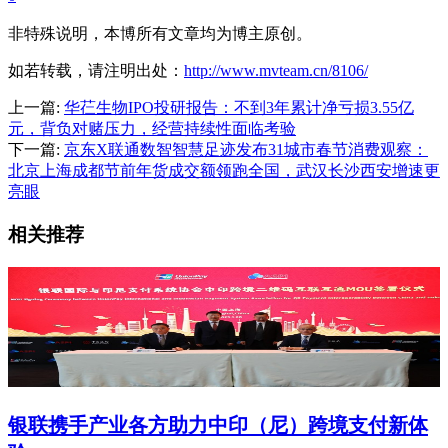
非特殊说明，本博所有文章均为博主原创。
如若转载，请注明出处：
http://www.mvteam.cn/8106/
上一篇:
华芢生物IPO投研报告：不到3年累计净亏损3.55亿
元，背负对赌压力，经营持续性面临考验
下一篇:
京东X联通数智智慧足迹发布31城市春节消费观察：
北京上海成都节前年货成交额领跑全国，武汉长沙西安增速更
亮眼
相关推荐
银联携手产业各方助力中印（尼）跨境支付新体