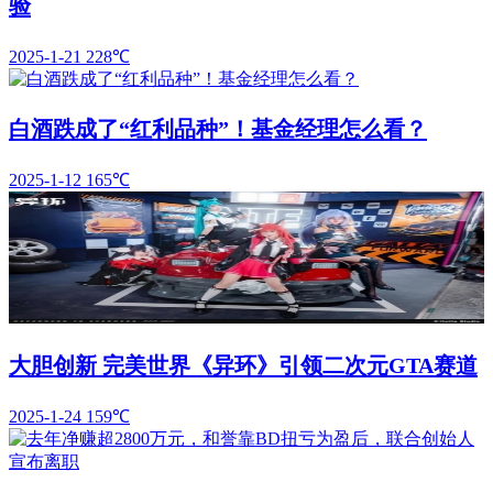
验
2025-1-21
228℃
白酒跌成了“红利品种”！基金经理怎么看？
2025-1-12
165℃
大胆创新 完美世界《异环》引领二次元GTA赛道
2025-1-24
159℃