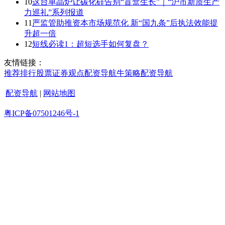
10
这台单晶炉让碳化硅告别“盲盒生长”｜“沪市新质生产
力巡礼”系列报道
11
严监管助推资本市场规范化 新“国九条”后执法效能提
升超一倍
12
短线必读1：超短选手如何复盘？
友情链接：
推荐
排行
股票证券
观点
配资导航
牛策略
配资导航
配资导航
|
网站地图
粤ICP备07501246号-1