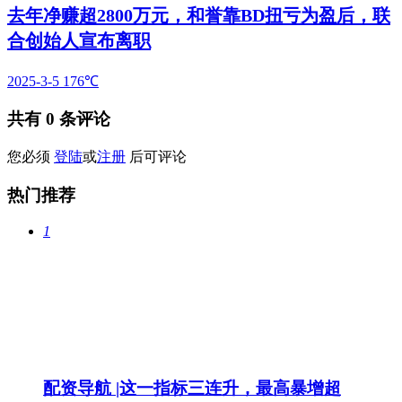
去年净赚超2800万元，和誉靠BD扭亏为盈后，联
合创始人宣布离职
2025-3-5
176℃
共有
0
条评论
您必须
登陆
或
注册
后可评论
热门推荐
1
配资导航 |这一指标三连升，最高暴增超