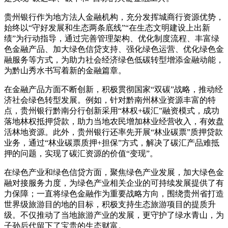
贵州银行作为地方法人金融机构，充分发挥城商行资源优势，
始终以“守好发展和生态两条底线”“在生态文明建设上出新
绩”为行动指导，通过完善管理架构、优化制度流程、丰富绿
色金融产品、加大绿色信贷支持、强化绿色运营、优化绿色金
融服务等方式，为助力社会经济绿色低碳转型增添金融动能，
为黔山秀水书写着新的金融篇章。
在金融产品方面不断创新，积极贯彻国家“双碳”战略，推动经
济社会绿色转型发展。例如，针对黔南州林业资源丰富的特
点，贵州银行黔南分行创新采用“林权+碳汇”融资模式，成功
落地林权抵押贷款，助力当地农民增加林业经营收入，有效盘
活林地资源。此外，贵州银行还率先开展“林业碳票”质押贷款
业务，通过“林业碳票质押+担保”方式，解决了碳汇产品难抵
押的问题，实现了碳汇资源的价值“变现”。
在绿色产业和绿色信贷方面，聚焦绿色产业发展，加大绿色金
融对接服务力度，为绿色产业相关企业的可持续发展提供了有
力保障；一直将绿色金融作为重要战略方向，围绕贵州省打造
世界级旅游目的地的目标，积极支持生态旅游项目的提质升
级。不仅推动了当地旅游产业的发展，更守护了绿水青山，为
子孙后代留下了宝贵的生态财富。