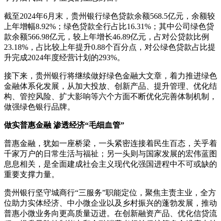
截至2024年6月末，贵州银行绿色贷款余额568.5亿元，余额较
上年增幅8.92%；绿色贷款全行占比16.31%；其中公司绿色贷
款余额566.98亿元，较上年增长46.89亿元，占对公贷款比例
23.18%，占比较上年提升0.88个百分点，对公绿色贷款占比提
升完成2024年度经营计划的293%。
接下来，贵州银行将继续做好绿色金融大文章，着力推进绿色
金融体系化发展，从加大投放、创新产品、提升管理、优化结
构、管控风险、扩大影响等六个方面不断优化完善体制机制，
做强绿色银行品牌。
做实普惠金融 渗透经济“毛细血管”
普惠金融，犹如一座桥梁，一头紧密连接着民生百态，关乎着
千家万户的日常生活与福祉；另一头则与国家发展的宏伟蓝图
息息相关，是全面建成社会主义现代化强国进程中不可或缺的
重要支撑力量。
贵州银行坚守城商行“三服务”职能定位，聚焦主责主业，全方
位助力实体经济、中小微企业以及乡村振兴的蓬勃发展，推动
普惠小微业务向更高质量迈进。在创新融资产品、优化信贷流