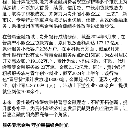
程、提升风险控制能力和金融消费者权益保护等多个维度上持
续深耕，不断加大首贷、续贷、信用贷、中长期贷款投放力
度，取得了积极成效。并努力为贵州省小微企业、“三农”、新
市民、专精特新等重点领域提供更优质、便捷、高效的金融服
务，助推贵州省普惠金融供给侧结构性改革迈出新步伐。
在普惠金融领域，贵州银行成绩斐然。截至2024年6月末，在
普惠型小微企业贷款方面，累计投放金额高达 177.17 亿元，
累计服务小微客户2.36万户。在乡村振兴方面，截至6月末，
贵州银行已设有农村普惠金融服务站点约2150家，为农村居民
开立惠农账户191.82万户，累计为农户提供取款、汇款、代理
缴费等金融服务99.23万笔、金额21.72亿元。同时，贵州银行
积极服务农村青年创业就业，截至2024年上半年，该行特
色“青惠贷”累计发放超13000笔，金额超7亿元，惠及小微企
业、创业青年8610户（人），带动上下游企业7500余户，提供
就业岗位7000余个。
未来，贵州银行将继续秉持普惠金融理念，不断开拓创新，提
升服务水平，为贵州省经济社会发展贡献更多的金融力量，让
普惠金融的阳光照亮每一个角落。
服务
养老金融 守护幸福银色时光