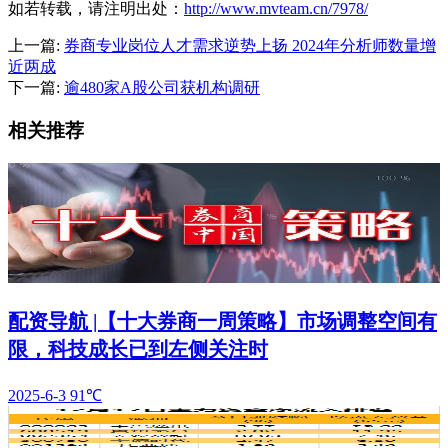
如若转载，请注明出处：
http://www.mvteam.cn/7978/
上一篇:
券商专业岗位人才需求逆势上扬 2024年分析师数量增
近两成
下一篇:
逾480家A股公司获机构调研
相关推荐
配资导航 |【十大券商一周策略】市场调整空间有
限，科技成长已到左侧关注时
2025-6-3
91℃