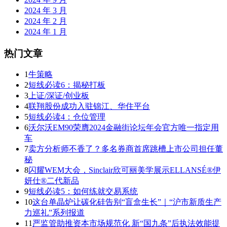
2024 年 3 月
2024 年 2 月
2024 年 1 月
热门文章
1
牛策略
2
短线必读6：揭秘打板
3
上证/深证/创业板
4
联翔股份成功入驻锦江、华住平台
5
短线必读4：仓位管理
6
沃尔沃EM90荣膺2024金融街论坛年会官方唯一指定用
车
7
卖方分析师不香了？多名券商首席跳槽上市公司担任董
秘
8
闪耀WEM大会，Sinclair欣可丽美学展示ELLANSÉ®伊
妍仕®二代新品
9
短线必读5：如何练就交易系统
10
这台单晶炉让碳化硅告别“盲盒生长”｜“沪市新质生产
力巡礼”系列报道
11
严监管助推资本市场规范化 新“国九条”后执法效能提