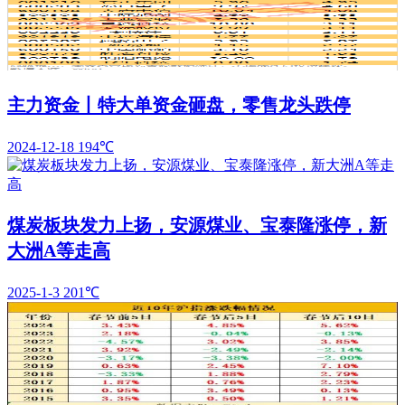
主力资金丨特大单资金砸盘，零售龙头跌停
2024-12-18
194℃
煤炭板块发力上扬，安源煤业、宝泰隆涨停，新
大洲A等走高
2025-1-3
201℃