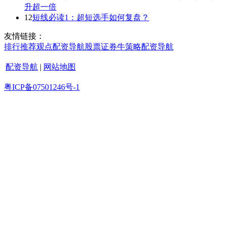
升超一倍
12
短线必读1：超短选手如何复盘？
友情链接：
排行
推荐
观点
配资导航
股票证券
牛策略
配资导航
配资导航
|
网站地图
粤ICP备07501246号-1