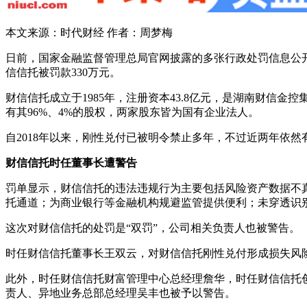
本文来源：时代财经 作者：周梦梅
日前，国家金融监督管理总局官网披露的多张行政处罚信息公开
信信托被罚款330万元。
财信信托成立于1985年，注册资本43.8亿元，是湖南财
有其96%、4%的股权，两家股东皆为国有企业法人。
自2018年以来，刚性兑付已被明令禁止多年，不过近两年依
财信信托时任董事长遭警告
罚单显示，财信信托的违法违规行为主要包括风险资产数据不
托通道；为商业银行等金融机构规避监管提供便利；未穿透识
这次对财信信托的处罚是“双罚”，公司相关负责人也被警告。
时任财信信托董事长王双云，对财信信托刚性兑付形成损失风
此外，时任财信信托财富管理中心总经理詹华，时任财信信托
责人、异地业务总部总经理吴丰也被予以警告。