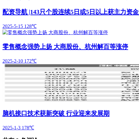
配资导航 |143只个股连续5日或5日以上获主力资
2025-5-15
128℃
零售概念强势上扬 大商股份、杭州解百等涨停
2025-2-10
172℃
脑机接口技术获新突破 行业迎来发展期
2025-1-3
178℃