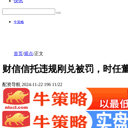
快讯
牛策略
首页
/
观点
/
正文
财信信托违规刚兑被罚，时任
配资导航
2024-11-22
196
11/22