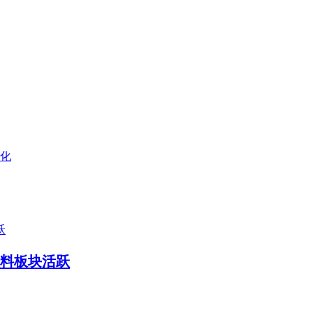
化
料板块活跃