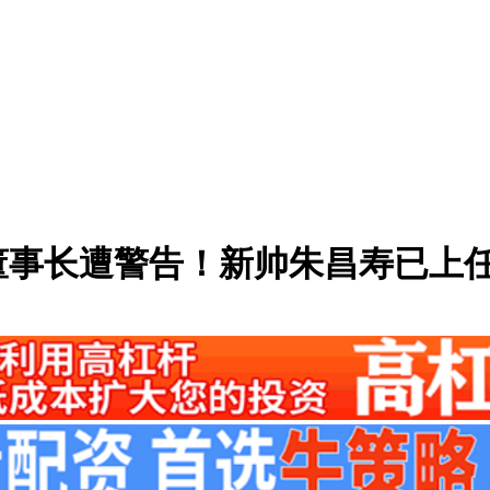
董事长遭警告！新帅朱昌寿已上