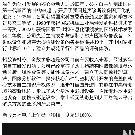
沿作为公司发展的核心驱动力。1983年，公司自主研制出国内
第一代量产的“中华B超”，开启了我国超声诊断设备国产化的
道路；1995年，公司获得国家科技委员会颁发的国家科学技术
进步奖三等奖，1998年获得国家机械工业局颁发的科技进步奖
一等奖，2022年获得国家工业和信息化部颁发的国防技术发明
奖二等奖。公司先后主持或参与编制了超声医学影像设备、X
射线设备和超声无损检测设备的各类标准共19个，其中国家和
行业标准16个，建立并规范了行业产品的评价体系。
招股资料称，全数字彩超是公司目前主要收入来源。经过多年
的自主研发创新，公司已经掌握了从脏器结构性成像到脏器运
动分析、弹性成像等功能性成像技术，建立了从图像处理算
法、图像分析软件、探头核心部件到整机设计开发的完整的核
心技术自主知识产权体系，逐步打破国外进口彩超在中高端领
域的垄断地位，形成了从全身应用彩超设备、临床专科应用彩
超设备、便携式彩超设备、掌上式无线彩超到人工智能云平台
解决方案的全系列产品类型。
新股兴福电子上午盘中涨幅一度超过180%。