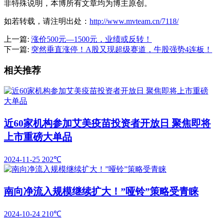
非特殊说明，本博所有文章均为博主原创。
如若转载，请注明出处：
http://www.mvteam.cn/7118/
上一篇:
涨价500元—1500元，业绩或反转！
下一篇:
突然垂直涨停！A股又现超级赛道，牛股强势4连板！
相关推荐
近60家机构参加艾美疫苗投资者开放日 聚焦即将
上市重磅大单品
2024-11-25
202℃
南向净流入规模继续扩大！”哑铃”策略受青睐
2024-10-24
210℃