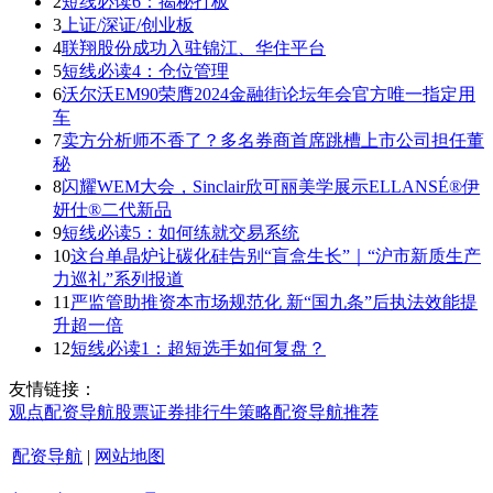
2
短线必读6：揭秘打板
3
上证/深证/创业板
4
联翔股份成功入驻锦江、华住平台
5
短线必读4：仓位管理
6
沃尔沃EM90荣膺2024金融街论坛年会官方唯一指定用
车
7
卖方分析师不香了？多名券商首席跳槽上市公司担任董
秘
8
闪耀WEM大会，Sinclair欣可丽美学展示ELLANSÉ®伊
妍仕®二代新品
9
短线必读5：如何练就交易系统
10
这台单晶炉让碳化硅告别“盲盒生长”｜“沪市新质生产
力巡礼”系列报道
11
严监管助推资本市场规范化 新“国九条”后执法效能提
升超一倍
12
短线必读1：超短选手如何复盘？
友情链接：
观点
配资导航
股票证券
排行
牛策略
配资导航
推荐
配资导航
|
网站地图