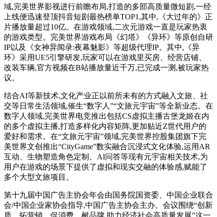
域,完美世界影视进行前瞻布局,打造的多部高质量微短剧,一经
上线便迅速登顶抖音短剧最热榜单TOP1,其中,《大过年的》正
片播放量超过10亿。在游戏领域,二次元游戏一直是玩家热衷
的游戏类型。完美世界游戏布局《幻塔》《异环》等原创自研
IP以及《女神异闻录:夜幕魅影》等超级代理IP。其中,《异
环》采用UE5引擎研发,玩家可以在游戏里买房、经营店铺、
改装车辆,官方视频在B站播放量近千万,已完成一测,被玩家热
议。
结合AI等新技术,文化产业正以前所未有的方式融入文旅、社
交等日常生活领域,催生“数字人”“文旅元宇宙”等全新业态。在
数字人领域,完美世界电竞推出包括CS虚拟主播古堡龙姬在内
的多个虚拟主播,打造多样化内容矩阵,更加贴近Z世代用户的
爱好和需求。在“文旅元宇宙”领域,完美世界控股集团旗下完
美世界文创推出“CityGame”数实融合沉浸式文化体验,运用AR
互动、生物塑造角色定制、AI问答等现有元宇宙相关技术,为
用户在游戏的场景下提供了虚拟和现实交融的体验感,赋能了
多个大型文旅项目。
第十九届中国广告主协会年会由国务院国资委、中国企业联合
会/中国企业家协会指导,中国广告主协会主办。会议围绕“创新
质、拓营销、促消费、树品牌,助力经济社会高质量发展”这一