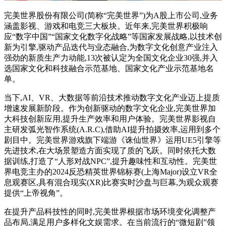
完美世界股份有限公司(简称“完美世界”)为A股上市公司,业务
涵盖影视、游戏和电竞三大板块。近年来,完美世界积极响
应“数字中国”“国家文化数字化战略”等国家发展战略,以技术创
新为引擎,驱动产品迭代与业态融合,为数字文化创意产业注入
强劲的新质生产力动能,13次被认定为全国文化企业30强,并入
选国家文化和科技融合示范基地、国家文化产业示范基地名
单。
当下,AI、VR、大数据等前沿技术推动数字文化产业迈上提质
增速发展新阶段。作为创新驱动的数字文化企业,完美世界加
大科技创新应用,提升生产效率和用户体验。完美世界影视自
主研发弧光智作系统(A.R.C),借助AI提升拍摄效率,运用到多个
剧目中。完美世界游戏旗下端游《诛仙世界》运用UE5引擎等
先进技术,在大场景塑造方面实现了质的飞跃。同时依托大数
据训练,打造了“人形对战NPC”,提升趣味性和互动性。完美世
界电竞主办的2024反恐精英世界锦标赛(上海Major)设立VR全
息观赛区,具有混合现实(XR)比赛实时沙盘与巨幕,为观众观赛
提供“上帝视角”。
在提升产品科技性的同时,完美世界根据市场环境变化调整产
品布局,满足用户多样化文娱需求。在当前流行的“微短剧”领