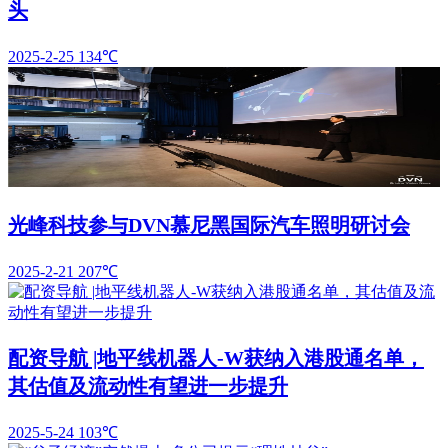
头
2025-2-25
134℃
光峰科技参与DVN慕尼黑国际汽车照明研讨会
2025-2-21
207℃
配资导航 |地平线机器人-W获纳入港股通名单，
其估值及流动性有望进一步提升
2025-5-24
103℃