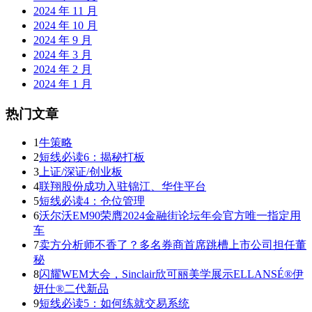
2024 年 11 月
2024 年 10 月
2024 年 9 月
2024 年 3 月
2024 年 2 月
2024 年 1 月
热门文章
1
牛策略
2
短线必读6：揭秘打板
3
上证/深证/创业板
4
联翔股份成功入驻锦江、华住平台
5
短线必读4：仓位管理
6
沃尔沃EM90荣膺2024金融街论坛年会官方唯一指定用
车
7
卖方分析师不香了？多名券商首席跳槽上市公司担任董
秘
8
闪耀WEM大会，Sinclair欣可丽美学展示ELLANSÉ®伊
妍仕®二代新品
9
短线必读5：如何练就交易系统