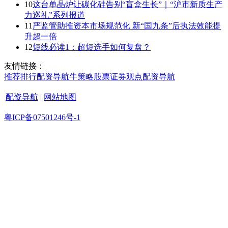
10
这台单晶炉让碳化硅告别“盲盒生长”｜“沪市新质生产
力巡礼”系列报道
11
严监管助推资本市场规范化 新“国九条”后执法效能提
升超一倍
12
短线必读1：超短选手如何复盘？
友情链接：
推荐
排行
配资导航
牛策略
股票证券
观点
配资导航
配资导航
|
网站地图
粤ICP备07501246号-1