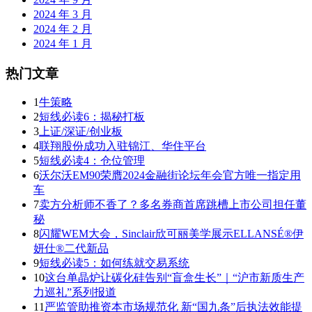
2024 年 3 月
2024 年 2 月
2024 年 1 月
热门文章
1
牛策略
2
短线必读6：揭秘打板
3
上证/深证/创业板
4
联翔股份成功入驻锦江、华住平台
5
短线必读4：仓位管理
6
沃尔沃EM90荣膺2024金融街论坛年会官方唯一指定用
车
7
卖方分析师不香了？多名券商首席跳槽上市公司担任董
秘
8
闪耀WEM大会，Sinclair欣可丽美学展示ELLANSÉ®伊
妍仕®二代新品
9
短线必读5：如何练就交易系统
10
这台单晶炉让碳化硅告别“盲盒生长”｜“沪市新质生产
力巡礼”系列报道
11
严监管助推资本市场规范化 新“国九条”后执法效能提