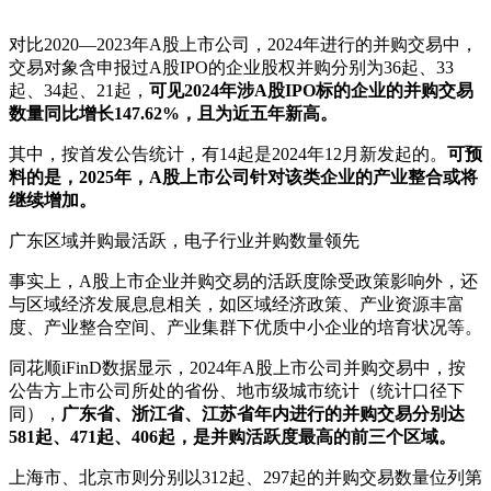
对比2020—2023年A股上市公司，2024年进行的并购交易中，
交易对象含申报过A股IPO的企业股权并购分别为36起、33
起、34起、21起，
可见2024年涉A股IPO标的企业的并购交易
数量同比增长147.62%，且为近五年新高。
其中，按首发公告统计，有14起是2024年12月新发起的。
可预
料的是，2025年，A股上市公司针对该类企业的产业整合或将
继续增加。
广东区域并购最活跃，电子行业并购数量领先
事实上，A股上市企业并购交易的活跃度除受政策影响外，还
与区域经济发展息息相关，如区域经济政策、产业资源丰富
度、产业整合空间、产业集群下优质中小企业的培育状况等。
同花顺iFinD数据显示，2024年A股上市公司并购交易中，按
公告方上市公司所处的省份、地市级城市统计（统计口径下
同），
广东省、浙江省、江苏省年内进行的并购交易分别达
581起、471起、406起，是并购活跃度最高的前三个区域。
上海市、北京市则分别以312起、297起的并购交易数量位列第