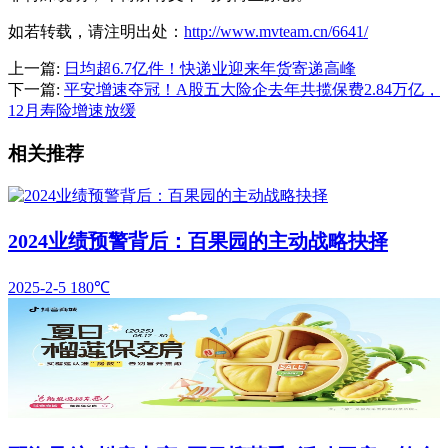
如若转载，请注明出处：
http://www.mvteam.cn/6641/
上一篇:
日均超6.7亿件！快递业迎来年货寄递高峰
下一篇:
平安增速夺冠！A股五大险企去年共揽保费2.84万亿，
12月寿险增速放缓
相关推荐
2024业绩预警背后：百果园的主动战略抉择
2025-2-5
180℃