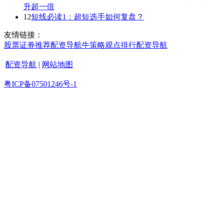
升超一倍
12
短线必读1：超短选手如何复盘？
友情链接：
股票证券
推荐
配资导航
牛策略
观点
排行
配资导航
配资导航
|
网站地图
粤ICP备07501246号-1