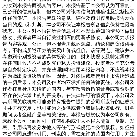
人收到本报告而视其为客户。本报告基于本公司认为可靠的、
已公开的信息编制，但本公司对该等信息的准确性及完整性不
作任何保证。本报告所载的意见、评估及预测仅反映报告发布
当日的观点和判断。本公司不保证本报告所含信息保持在最新
状态。本公司对本报告所含信息可在不发出通知的情形下做出
修改，投资者应当自行关注相应的更新或修改。本公司力求报
告内容客观、公正，但本报告所载的观点、结论和建议仅供参
考，不构成所述证券的买卖出价或征价。该等观点、建议并未
考虑到个别投资者的具体投资目的、财务状况以及特定需求，
在任何时候均不构成对客户私人投资建议。投资者应当充分考
虑自身特定状况，并完整理解和使用本报告内容，不应视本报
告为做出投资决策的唯一因素。对依据或者使用本报告所造成
的一切后果，本公司及作者均不承担任何法律责任。本公司及
作者在自身所知情的范围内，与本报告所指的证券或投资标的
不存在法律禁止的利害关系。在法律许可的情况下，本公司及
其所属关联机构可能会持有报告中提到的公司所发行的证券头
寸并进行交易，也可能为之提供或者争取提供投资银行、财务
顾问或者金融产品等相关服务。本报告版权仅为本公司所有。
未经本公司书面许可，任何机构或个人不得以翻版、复制、发
表、引用或再次分发他人等任何形式侵犯本公司版权。如征得
本公司同意进行引用、刊发的，需在允许的范围内使用，并注