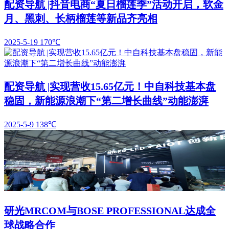
配资导航 |抖音电商“夏日榴莲季”活动开启，软金
月、黑刺、长柄榴莲等新品齐亮相
2025-5-19
170℃
配资导航 |实现营收15.65亿元！中自科技基本盘
稳固，新能源浪潮下“第二增长曲线”动能澎湃
2025-5-9
138℃
研光MRCOM与BOSE PROFESSIONAL达成全
球战略合作