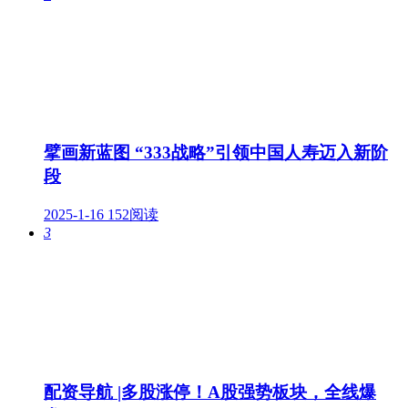
擘画新蓝图 “333战略”引领中国人寿迈入新阶
段
2025-1-16
152阅读
3
配资导航 |多股涨停！A股强势板块，全线爆