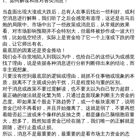
1、如何解读和应对各类消息！
当盘面出现大涨或大跌后，总有人在事后找出一些利好、或利
空消息进行解释，我们听了之后会感觉有道理，这还是在马后
炮的局限中。市场中出了一些政策或消息后，从常规的效果
看、对市场影响预期并不会特别大，但最终被炒作成一波大行
情，比如低空经济。实际上是资金给了它一个上涨或下跌的理
由，让它师出有名。
最底层的因素还是资金推动！
我们会不自觉地陷入到我以为中，也给自己的这些认为或感觉
找了理由，说是依据各种消息进行分析判断得出来的结论，而
非主观想象。
只要没有挖到最底层的逻辑或理由，就抓不住事物或现象的本
质，脱离不了主观成分的干扰，只是程度轻与重的区别。
对于消息或政策不要过度解读，也不要太以为自己智力超群，
最正确的做法就是化繁为简，只通过盘面现象判断主力资金的
态度。即如果某个股走下路趋势了，或一个板块退潮了，说明
资金已经不再看好，并且开始撤离了。这就是弱了，不要再想
着能否起二波或来个像样的反抽之类，都是嫌自己脑细胞容量
大，想多了。既然知道资金已经在抛了，我们唯一的正解就是
跟随，进行止盈或止损。
所以，消息不是最重要的，最重要的是看市场主力资金的态