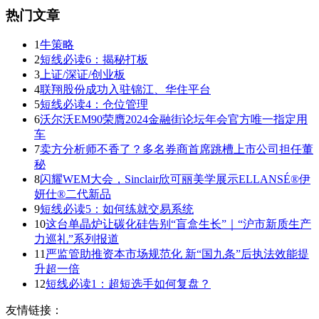
热门文章
1
牛策略
2
短线必读6：揭秘打板
3
上证/深证/创业板
4
联翔股份成功入驻锦江、华住平台
5
短线必读4：仓位管理
6
沃尔沃EM90荣膺2024金融街论坛年会官方唯一指定用
车
7
卖方分析师不香了？多名券商首席跳槽上市公司担任董
秘
8
闪耀WEM大会，Sinclair欣可丽美学展示ELLANSÉ®伊
妍仕®二代新品
9
短线必读5：如何练就交易系统
10
这台单晶炉让碳化硅告别“盲盒生长”｜“沪市新质生产
力巡礼”系列报道
11
严监管助推资本市场规范化 新“国九条”后执法效能提
升超一倍
12
短线必读1：超短选手如何复盘？
友情链接：