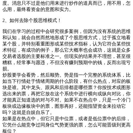
度。消息只不过是他们用来进行炒作的道具而已，用不用，怎
么用，最终看资金的意图和实力。
2、如何去除个股思维模式！
我们在学习的过程中会研究很多案例，但因为没有系统的思维
和认知，就会自然而然地形成了个股思维方式，过于孤立地看
某个股，并特别看重图形或某些技术指标，认为它符合某些技
术特征，有成功的例子，那么它大概率也会成功，这就是众多
交易者选股的主要标准之一。但现实的结果并不理想，甚至很
糟糕，经常事与愿违，不但没有赚到预期中的钱，反而出现亏
损。
炒股要学会看势，然后顺势。势是指一个完整的系统体系，比
如当下行情处于情绪周期的什么阶段，有什么热点，对应的板
块是谁。其中龙头、跟风和后排都是哪些票？你按技术或图形
选出来的票，再把它放在这个系统中进行横向或纵向对比，你
才能真正知道选的对与不对。如果不在热点中，只是一个冷门
板块或边缘板块中的票，图形再好，还能指望资金来拉动它
吗？这就是自娱自乐了。
如果是在热点中，但它只是中位票，或者是低位票中的后排，
它凭什么能竞争过同身位气势更强的票，怎么可能晋级到更高
板位？