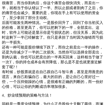
很痛苦，而当你割肉后，你这个痛苦会很快消失，而卖出一
半，就相当于你认错认了一半。所以止损或者割肉了之后，你
的痛苦也会减少。重要的是，你现在手上有可以使用的资金
了，至少拿回了部分主动权。
后面可能发生两种情况。一是股价回升了，回到了你当初买入
的价格，甚至更高了，你可以把剩下的一半，全部卖出。这
时，软件上可能还是显示你是亏损状态的，但没关系，因为此
时这剩下一半已经解套了。你只是承担了当时因为做错而亏损
的一半损失。
还有一种可能是股价继续下跌了，而你之前卖出一半的操作，
还是为你减少了一半的二次损失。当然你可以选择全部卖出，
割肉认栽，你也可以把卖出的一半再买回来，这样相当于做了
一次T，你的持仓成本会有所降低，那么是不是也就更接近解
套了呢?！
有时候，炒股票就是在自己跟自己斗智斗勇，甚至是用善意的
谎言，来自己欺骗自己，最大的目的，是让自己心里好过一
些，一个压抑烦躁的心情，是很难有正确的判断的，而一份好
心情，可以让你的判断成功率增加很多。
4、炒业绩预期的策略与方法！
同样是一季度业绩预增，为什么正丹股份十天翻了两倍，而澜