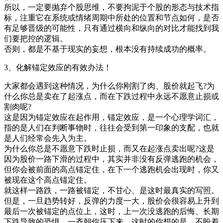
所以，一定要抛弃个股思维，不要拘泥于个股的形态与技术指
标，注重它在系统或情绪周期中所处的位置和节点如何，是否
有足够晋级的可能性，只有通过横向和纵向的对比才能找到我
们要把控的逻辑。
否则，都是不基于现实的妄想，根本没有持续成功的概率。
3、化解锚定效应的有效办法！
大家都会遇到这种情况，为什么你刚割了肉、股价就起飞?为
什么你总是卖在了起涨点，而在下跌过程中永远不愿意止损或
割肉呢?
这是因为锚定效应在起作用，锚定效应，是一个心理学词汇，
指的是人们在判断事物时，往往会受到第一印象的支配，也就
是人们经常会先入为主。
为什么你总是不愿意下跌时止损，而又在起涨点卖出呢?这是
因为股价一路下滑的过程中，其实并非没有反弹逃跑的机会，
但你会被前面的高点锚定住，在下一个逃跑机会出现时，你又
被现在这个高点锚定住。
就这样一路跌，一路被锚定，不甘心、是这时最真实的写照。
但是，一旦趋势转好，反弹的力度一大，股价会很容易上升到
最后一次被锚定的点位上，这时，上一次没逃跑的后悔、长期
下跌导致的恐惧，一齐朝你压下来，这时的你想的是，不盼着