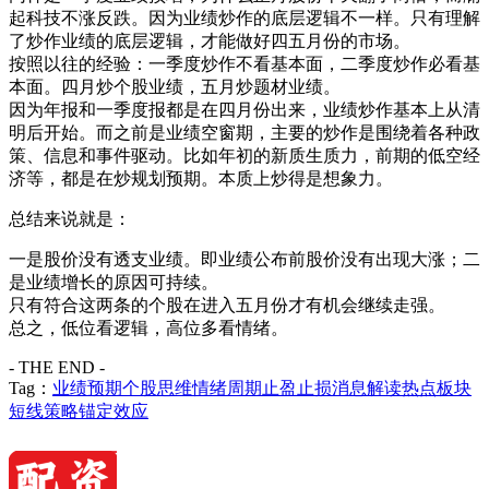
起科技不涨反跌。因为业绩炒作的底层逻辑不一样。只有理解
了炒作业绩的底层逻辑，才能做好四五月份的市场。
按照以往的经验：一季度炒作不看基本面，二季度炒作必看基
本面。四月炒个股业绩，五月炒题材业绩。
因为年报和一季度报都是在四月份出来，业绩炒作基本上从清
明后开始。而之前是业绩空窗期，主要的炒作是围绕着各种政
策、信息和事件驱动。比如年初的新质生质力，前期的低空经
济等，都是在炒规划预期。本质上炒得是想象力。
总结来说就是：
一是股价没有透支业绩。即业绩公布前股价没有出现大涨；二
是业绩增长的原因可持续。
只有符合这两条的个股在进入五月份才有机会继续走强。
总之，低位看逻辑，高位多看情绪。
- THE END -
Tag：
业绩预期
个股思维
情绪周期
止盈止损
消息解读
热点板块
短线策略
锚定效应