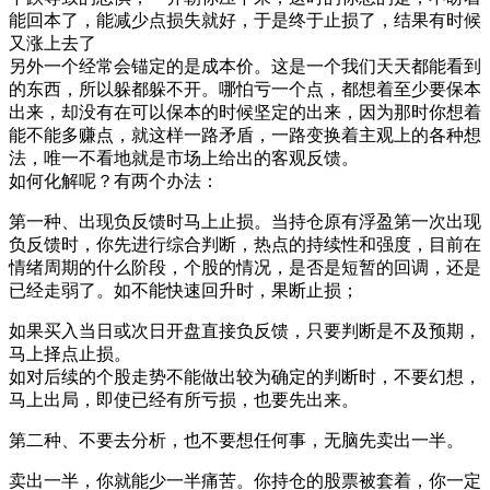
能回本了，能减少点损失就好，于是终于止损了，结果有时候
又涨上去了
另外一个经常会锚定的是成本价。这是一个我们天天都能看到
的东西，所以躲都躲不开。哪怕亏一个点，都想着至少要保本
出来，却没有在可以保本的时候坚定的出来，因为那时你想着
能不能多赚点，就这样一路矛盾，一路变换着主观上的各种想
法，唯一不看地就是市场上给出的客观反馈。
如何化解呢？有两个办法：
第一种、出现负反馈时马上止损。当持仓原有浮盈第一次出现
负反馈时，你先进行综合判断，热点的持续性和强度，目前在
情绪周期的什么阶段，个股的情况，是否是短暂的回调，还是
已经走弱了。如不能快速回升时，果断止损；
如果买入当日或次日开盘直接负反馈，只要判断是不及预期，
马上择点止损。
如对后续的个股走势不能做出较为确定的判断时，不要幻想，
马上出局，即使已经有所亏损，也要先出来。
第二种、不要去分析，也不要想任何事，无脑先卖出一半。
卖出一半，你就能少一半痛苦。你持仓的股票被套着，你一定