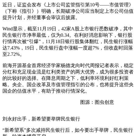
近日，证监会发布《上市公司监管指引第10号——市值管理》
（下称《指引》）明确，长期破净公司应当制定上市公司估值
提升计划，并经董事会审议后披露。
Wind显示，截至11月19日，42家A股上市银行悉数破净，其中
民生银行市净率最低，仅为0.34。在利好消息影响下，银行股
行情再次被“引爆”，11月18日银行股集体翻红，民生银行涨幅
达7.43%，19日，民生银行盘中涨幅一度超7%，但收盘时回落
至2.72%。
前海开源基金首席经济学家杨德龙向时代周报记者表示，稳定
分红和充足现金流是红利类资产的两大优势，成为很多投资者
的比较好的选择。在降息周期之下，低利率环境利好红利策
略。央企、国企改革及市值管理指引的公布，也将提升这些央
国企的估值水平，有助于推动行情深化。
图源：图虫创意
刘永好出手，新希望要举牌民生银行
“新希望系”多次减持民生银行后，如今要出手举牌，民生银行