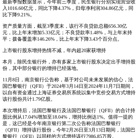
最新季报数据显示，今年前三季度，民生银行分别实现营业收
入1016.60亿元，同比下降4.37%，归母净利润304.86亿元，同
比下降9.21%。
资产质量方面，截至3季度末，该行不良贷款总额656.30亿
元，比上年末增加5.33亿元；不良贷款率1.48%，与上年末持
平；拨备覆盖率146.26%，比上年末下降3.43个百分点。
上市银行股东增持热情不减，年内超20家获增持
本月，除民生银行外，亦有多家上市银行股东决定出手增持股
份，其中部分银行的增持已经落地。
11月8日，南京银行公告称，基于对公司未来发展的信心，法
国巴黎银行（QFII）于2024年3月14日至2024年11月7日期间，
以自有资金通过上海证券交易所系统以集中竞价交易方式增持
该行股份共计1.79亿股。
本次增持后，法国巴黎银行及法国巴黎银行（QFII）的合计持
股比例从17.04%增加至18.04%，增持比例达1%。值得一提的
是，这已经是今年南京银行第二次公告称法国巴黎银行
（QFII）增持该行股份，今年2月26日至3月13日期间，法国巴
黎银行（QFII）以同样的方式增持该行7986.85万股。