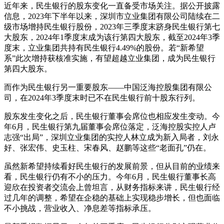
近年来，民生银行的股东变化一直备受市场关注。据公开披露
信息，2023年下半年以来，深圳市立业集团有限公司陆续在二
级市场增持民生银行股份，2023年三季度末跻身民生银行第七
大股东，2024年1季度末成为该行第四大股东，截至2024年3季
度末，立业集团共持有民生银行4.49%的股份。若“新希望
系”此次增持获核准实施，有望超越立业集团，成为民生银行
第四大股东。
而作为民生银行另一重要股东——中国泛海控股集团有限公
司，在2024年3季度末时已不在民生银行前十股东行列。
股东发生变化之后，民生银行董事会席位也相应发生变动。今
年6月，民生银行第九届董事会席位落定，泛海控股实控人卢
志强“出局”，深圳立业集团的实控人林立成为新入局者，刘永
好、张宏伟、史玉柱、宋春风、赵鹏等这些“老面孔”仍在。
虽然新希望持续看好民生银行的发展前景，但从目前的业绩来
看，民生银行仍有不小的压力。今年6月，民生银行董事长高
迎欣在投资者交流会上曾坦言，从财务指标来讲，民生银行经
过几年的调整，希望在企稳的基础上实现稳步增长，但也面临
不小挑战，营业收入、净息差等指标承压。