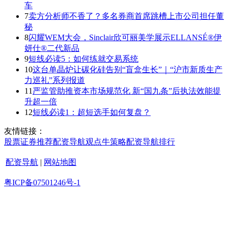
车
7
卖方分析师不香了？多名券商首席跳槽上市公司担任董
秘
8
闪耀WEM大会，Sinclair欣可丽美学展示ELLANSÉ®伊
妍仕®二代新品
9
短线必读5：如何练就交易系统
10
这台单晶炉让碳化硅告别“盲盒生长”｜“沪市新质生产
力巡礼”系列报道
11
严监管助推资本市场规范化 新“国九条”后执法效能提
升超一倍
12
短线必读1：超短选手如何复盘？
友情链接：
股票证券
推荐
配资导航
观点
牛策略
配资导航
排行
配资导航
|
网站地图
粤ICP备07501246号-1