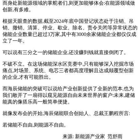
而身处新能源领域的掌舵者们,则更加能够体会:在能源领域做
创新,有多难。
根据天眼查的数据,截至2024年底中国登记状态处于注销、吊
销、撤销、清算、停业、歇业、除名、责令关闭等异常状态的
储能企业数量已超过3万家,其中有3000余家储能企业都仅仅成
立了一年。
可以说有三分之一的储能企业,还没赚到钱就直接倒闭了。
不破不立。在这场储能深水区竞赛中,只有能够深入挖掘市场
痛点,对场景、系统、电芯三者都高度理解且达成颠覆型创新
的企业,才有可能胜出。
而海辰储能的突破可以说给产业创新提供了全新的范本,也为
我们敞开了一扇得以窥见能源自由未来世界的窗户:未来,建储
能真的像搭乐高一般简单便捷。
就像发布会的开始,海辰储能联合创始人、总裁王鹏程所言:
若储能不自由,则能源不自由。
来源: 新能源产业家 范舒雨