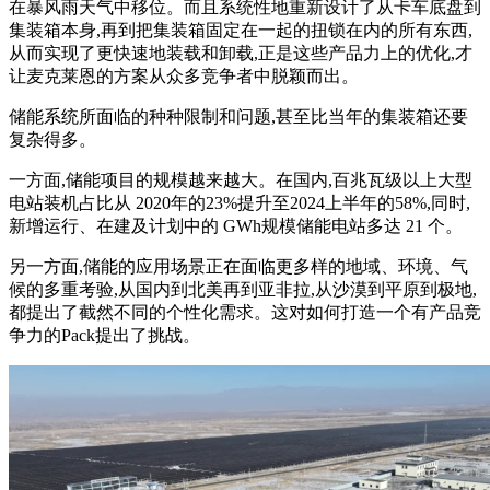
在暴风雨天气中移位。而且系统性地重新设计了从卡车底盘到
集装箱本身,再到把集装箱固定在一起的扭锁在内的所有东西,
从而实现了更快速地装载和卸载,正是这些产品力上的优化,才
让麦克莱恩的方案从众多竞争者中脱颖而出。
储能系统所面临的种种限制和问题,甚至比当年的集装箱还要
复杂得多。
一方面,储能项目的规模越来越大。在国内,百兆瓦级以上大型
电站装机占比从 2020年的23%提升至2024上半年的58%,同时,
新增运行、在建及计划中的 GWh规模储能电站多达 21 个。
另一方面,储能的应用场景正在面临更多样的地域、环境、气
候的多重考验,从国内到北美再到亚非拉,从沙漠到平原到极地,
都提出了截然不同的个性化需求。这对如何打造一个有产品竞
争力的Pack提出了挑战。