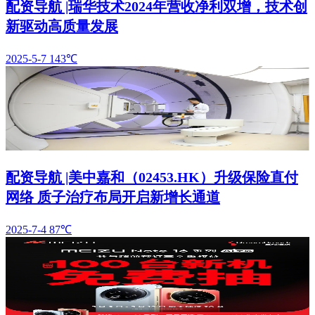
配资导航 |瑞华技术2024年营收净利双增，技术创
新驱动高质量发展
2025-5-7
143℃
配资导航 |美中嘉和（02453.HK）升级保险直付
网络 质子治疗布局开启新增长通道
2025-7-4
87℃