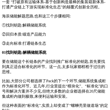
一套 “打破原有运输体系-基于创新构造最棒的集装箱新体系-
打通产业链上下游实现标准化生态”的颠覆式创新全历程。
海辰储能解题思路,也和这三个步骤相同:
①找到钥匙:解耦储能系统
②回归本质:锻造产品能力
③走向标准:打通链条生态
01找到钥匙:解耦储能系统
要在储能这个长链条的产业找到推广标准化的钥匙,首先要找
到真正适合标准化的环节。这一点,太多玩家都桎梏于过往的
思维。
比如,大部分公司都选择了Pack的下一个环节,储能系统集成柜
作为标准化环节。近几年,行业里提出“模块化”、“标准化”的口
号和解决方案并不少见,但绝大多数的企业都选择在20尺储能
集成柜内做到极致,来便利运输和安装。
但这种表面的“标准化”,实质上却变成了“螺蛳壳里做道场”的定