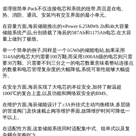
道理很简单:Pack不仅连接电芯和系统的纽带,而且是在电、
热、消防、通讯、安装均有交互界面的最小单元。
在容量方面,海辰储能推出的∞Power 6.25MWh 2h和4h大容量
储能系统产品,分别搭载了海辰的587Ah和1175Ah电芯,在大容
量上做到了极致。
举一个简单的例子,同样是一个1GWh的储能电站,如果采用
314Ah的电芯大约需要100万颗,而采用1000Ah级的电芯则只需
要30万颗。只需要不到三分之一的电芯数量意味着整站连接点
的数量和电芯管理复杂度的大幅降低,系统可靠性能够大幅提
升。
在安全方面,海辰实现了大电芯的本征安全,加持了耐温超
1000℃的复合上盖,以及功能和网络双安全的BMS。
在维护方面,海辰储能设计了≥3A外挂式主动均衡模块,多层级
的管道阀门及快速截止阀等维护界面,故障维护时间可降低一
半以上。
在适配性方面,这套储能系统同时适配集中式、组串式以及复
杂耦合架构PCS。