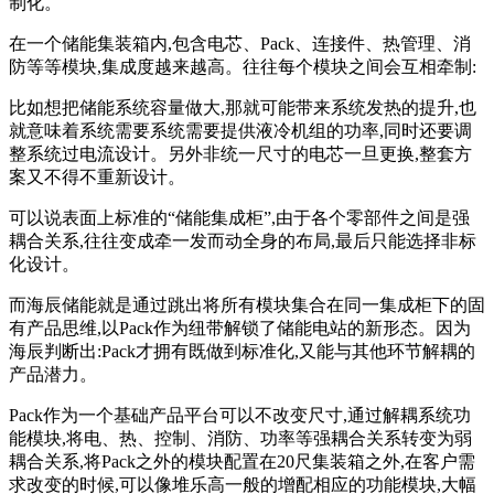
制化。
在一个储能集装箱内,包含电芯、Pack、连接件、热管理、消
防等等模块,集成度越来越高。往往每个模块之间会互相牵制:
比如想把储能系统容量做大,那就可能带来系统发热的提升,也
就意味着系统需要系统需要提供液冷机组的功率,同时还要调
整系统过电流设计。另外非统一尺寸的电芯一旦更换,整套方
案又不得不重新设计。
可以说表面上标准的“储能集成柜”,由于各个零部件之间是强
耦合关系,往往变成牵一发而动全身的布局,最后只能选择非标
化设计。
而海辰储能就是通过跳出将所有模块集合在同一集成柜下的固
有产品思维,以Pack作为纽带解锁了储能电站的新形态。因为
海辰判断出:Pack才拥有既做到标准化,又能与其他环节解耦的
产品潜力。
Pack作为一个基础产品平台可以不改变尺寸,通过解耦系统功
能模块,将电、热、控制、消防、功率等强耦合关系转变为弱
耦合关系,将Pack之外的模块配置在20尺集装箱之外,在客户需
求改变的时候,可以像堆乐高一般的增配相应的功能模块,大幅