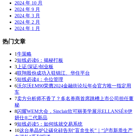
2024 年 10 月
2024 年 9 月
2024 年 3 月
2024 年 2 月
2024 年 1 月
热门文章
1
牛策略
2
短线必读6：揭秘打板
3
上证/深证/创业板
4
联翔股份成功入驻锦江、华住平台
5
短线必读4：仓位管理
6
沃尔沃EM90荣膺2024金融街论坛年会官方唯一指定用
车
7
卖方分析师不香了？多名券商首席跳槽上市公司担任董
秘
8
闪耀WEM大会，Sinclair欣可丽美学展示ELLANSÉ®伊
妍仕®二代新品
9
短线必读5：如何练就交易系统
10
这台单晶炉让碳化硅告别“盲盒生长”｜“沪市新质生产