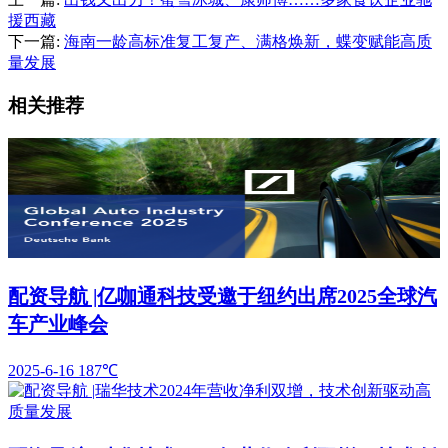
援西藏
下一篇:
海南一龄高标准复工复产、满格焕新，蝶变赋能高质
量发展
相关推荐
配资导航 |亿咖通科技受邀于纽约出席2025全球汽
车产业峰会
2025-6-16
187℃