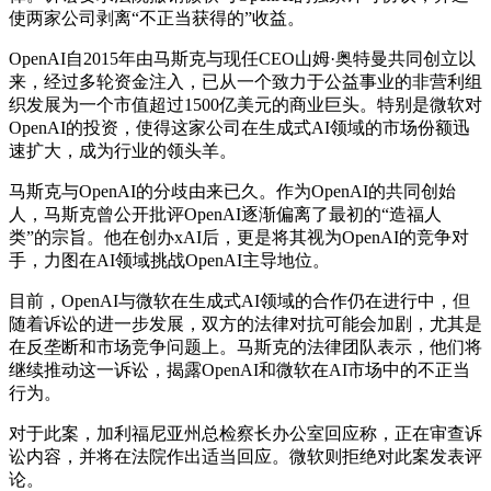
使两家公司剥离“不正当获得的”收益。
OpenAI自2015年由马斯克与现任CEO山姆·奥特曼共同创立以
来，经过多轮资金注入，已从一个致力于公益事业的非营利组
织发展为一个市值超过1500亿美元的商业巨头。特别是微软对
OpenAI的投资，使得这家公司在生成式AI领域的市场份额迅
速扩大，成为行业的领头羊。
马斯克与OpenAI的分歧由来已久。作为OpenAI的共同创始
人，马斯克曾公开批评OpenAI逐渐偏离了最初的“造福人
类”的宗旨。他在创办xAI后，更是将其视为OpenAI的竞争对
手，力图在AI领域挑战OpenAI主导地位。
目前，OpenAI与微软在生成式AI领域的合作仍在进行中，但
随着诉讼的进一步发展，双方的法律对抗可能会加剧，尤其是
在反垄断和市场竞争问题上。马斯克的法律团队表示，他们将
继续推动这一诉讼，揭露OpenAI和微软在AI市场中的不正当
行为。
对于此案，加利福尼亚州总检察长办公室回应称，正在审查诉
讼内容，并将在法院作出适当回应。微软则拒绝对此案发表评
论。