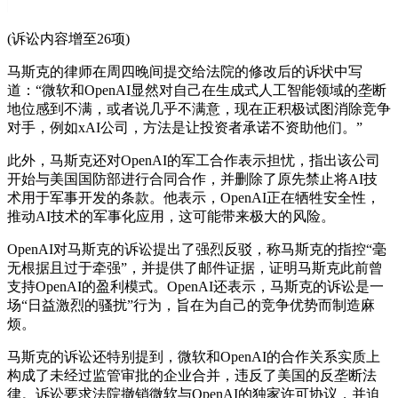
(诉讼内容增至26项)
马斯克的律师在周四晚间提交给法院的修改后的诉状中写
道：“微软和OpenAI显然对自己在生成式人工智能领域的垄断
地位感到不满，或者说几乎不满意，现在正积极试图消除竞争
对手，例如xAI公司，方法是让投资者承诺不资助他们。”
此外，马斯克还对OpenAI的军工合作表示担忧，指出该公司
开始与美国国防部进行合同合作，并删除了原先禁止将AI技
术用于军事开发的条款。他表示，OpenAI正在牺牲安全性，
推动AI技术的军事化应用，这可能带来极大的风险。
OpenAI对马斯克的诉讼提出了强烈反驳，称马斯克的指控“毫
无根据且过于牵强”，并提供了邮件证据，证明马斯克此前曾
支持OpenAI的盈利模式。OpenAI还表示，马斯克的诉讼是一
场“日益激烈的骚扰”行为，旨在为自己的竞争优势而制造麻
烦。
马斯克的诉讼还特别提到，微软和OpenAI的合作关系实质上
构成了未经过监管审批的企业合并，违反了美国的反垄断法
律。诉讼要求法院撤销微软与OpenAI的独家许可协议，并迫