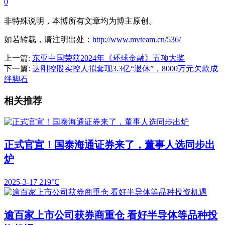
0
非特殊说明，本博所有文章均为博主原创。
如若转载，请注明出处：
http://www.mvteam.cn/536/
上一篇:
东亚中国荣获2024年《环球金融》五项大奖
下一篇:
达刚控股实控人拟套现3.3亿“退休”，8000万元欠款成
绊脚石
相关推荐
正式官宣！国泰海通证券来了，董事人选同步出
炉
2025-3-17
219℃
逾百家上市公司获券商重仓 看好半导体等品种投