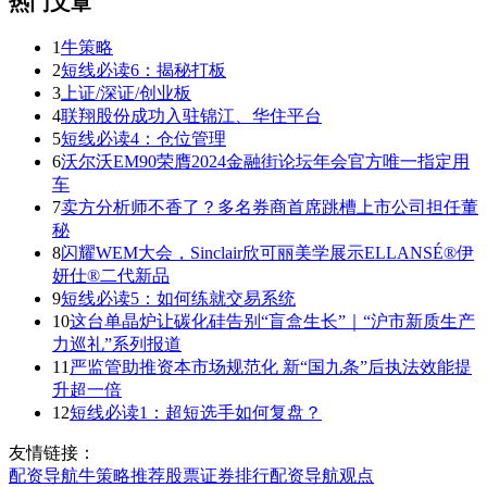
热门文章
1
牛策略
2
短线必读6：揭秘打板
3
上证/深证/创业板
4
联翔股份成功入驻锦江、华住平台
5
短线必读4：仓位管理
6
沃尔沃EM90荣膺2024金融街论坛年会官方唯一指定用
车
7
卖方分析师不香了？多名券商首席跳槽上市公司担任董
秘
8
闪耀WEM大会，Sinclair欣可丽美学展示ELLANSÉ®伊
妍仕®二代新品
9
短线必读5：如何练就交易系统
10
这台单晶炉让碳化硅告别“盲盒生长”｜“沪市新质生产
力巡礼”系列报道
11
严监管助推资本市场规范化 新“国九条”后执法效能提
升超一倍
12
短线必读1：超短选手如何复盘？
友情链接：
配资导航
牛策略
推荐
股票证券
排行
配资导航
观点