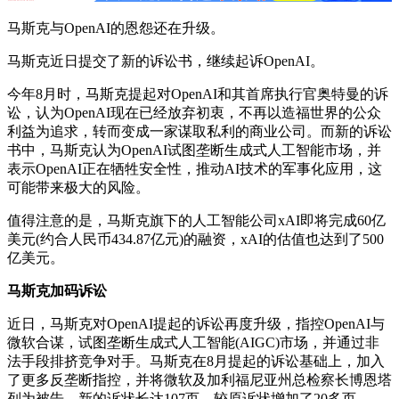
马斯克与OpenAI的恩怨还在升级。
马斯克近日提交了新的诉讼书，继续起诉OpenAI。
今年8月时，马斯克提起对OpenAI和其首席执行官奥特曼的诉
讼，认为OpenAI现在已经放弃初衷，不再以造福世界的公众
利益为追求，转而变成一家谋取私利的商业公司。而新的诉讼
书中，马斯克认为OpenAI试图垄断生成式人工智能市场，并
表示OpenAI正在牺牲安全性，推动AI技术的军事化应用，这
可能带来极大的风险。
值得注意的是，马斯克旗下的人工智能公司xAI即将完成60亿
美元(约合人民币434.87亿元)的融资，xAI的估值也达到了500
亿美元。
马斯克加码诉讼
近日，马斯克对OpenAI提起的诉讼再度升级，指控OpenAI与
微软合谋，试图垄断生成式人工智能(AIGC)市场，并通过非
法手段排挤竞争对手。马斯克在8月提起的诉讼基础上，加入
了更多反垄断指控，并将微软及加利福尼亚州总检察长博恩塔
列为被告。新的诉状长达107页，较原诉状增加了20多页。