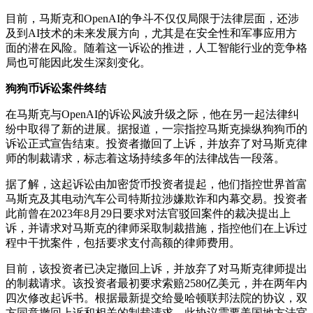
目前，马斯克和OpenAI的争斗不仅仅局限于法律层面，还涉
及到AI技术的未来发展方向，尤其是在安全性和军事应用方
面的潜在风险。随着这一诉讼的推进，人工智能行业的竞争格
局也可能因此发生深刻变化。
狗狗币诉讼案件终结
在马斯克与OpenAI的诉讼风波升级之际，他在另一起法律纠
纷中取得了新的进展。据报道，一宗指控马斯克操纵狗狗币的
诉讼正式宣告结束。投资者撤回了上诉，并放弃了对马斯克律
师的制裁请求，标志着这场持续多年的法律战告一段落。
据了解，这起诉讼由加密货币投资者提起，他们指控世界首富
马斯克及其电动汽车公司特斯拉涉嫌欺诈和内幕交易。投资者
此前曾在2023年8月29日要求对法官驳回案件的裁决提出上
诉，并请求对马斯克的律师采取制裁措施，指控他们在上诉过
程中干扰案件，包括要求支付高额的律师费用。
目前，该投资者已决定撤回上诉，并放弃了对马斯克律师提出
的制裁请求。该投资者最初要求索赔2580亿美元，并在两年内
四次修改起诉书。根据最新提交给曼哈顿联邦法院的协议，双
方同意撤回上诉和相关的制裁请求。此协议需要美国地方法官