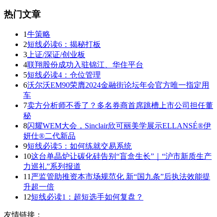
热门文章
1
牛策略
2
短线必读6：揭秘打板
3
上证/深证/创业板
4
联翔股份成功入驻锦江、华住平台
5
短线必读4：仓位管理
6
沃尔沃EM90荣膺2024金融街论坛年会官方唯一指定用
车
7
卖方分析师不香了？多名券商首席跳槽上市公司担任董
秘
8
闪耀WEM大会，Sinclair欣可丽美学展示ELLANSÉ®伊
妍仕®二代新品
9
短线必读5：如何练就交易系统
10
这台单晶炉让碳化硅告别“盲盒生长”｜“沪市新质生产
力巡礼”系列报道
11
严监管助推资本市场规范化 新“国九条”后执法效能提
升超一倍
12
短线必读1：超短选手如何复盘？
友情链接：