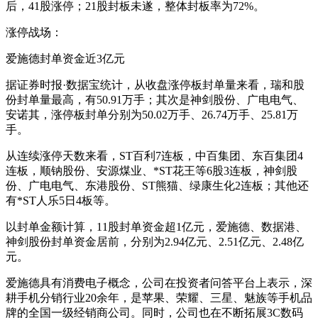
后，41股涨停；21股封板未遂，整体封板率为72%。
涨停战场：
爱施德封单资金近3亿元
据证券时报·数据宝统计，从收盘涨停板封单量来看，瑞和股
份封单量最高，有50.91万手；其次是神剑股份、广电电气、
安诺其，涨停板封单分别为50.02万手、26.74万手、25.81万
手。
从连续涨停天数来看，ST百利7连板，中百集团、东百集团4
连板，顺钠股份、安源煤业、*ST花王等6股3连板，神剑股
份、广电电气、东港股份、ST熊猫、绿康生化2连板；其他还
有*ST人乐5日4板等。
以封单金额计算，11股封单资金超1亿元，爱施德、数据港、
神剑股份封单资金居前，分别为2.94亿元、2.51亿元、2.48亿
元。
爱施德具有消费电子概念，公司在投资者问答平台上表示，深
耕手机分销行业20余年，是苹果、荣耀、三星、魅族等手机品
牌的全国一级经销商公司。同时，公司也在不断拓展3C数码