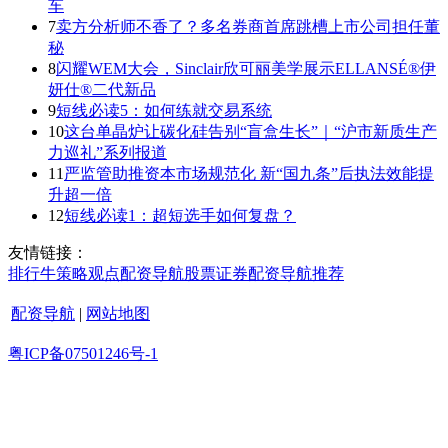
车
7
卖方分析师不香了？多名券商首席跳槽上市公司担任董
秘
8
闪耀WEM大会，Sinclair欣可丽美学展示ELLANSÉ®伊
妍仕®二代新品
9
短线必读5：如何练就交易系统
10
这台单晶炉让碳化硅告别“盲盒生长”｜“沪市新质生产
力巡礼”系列报道
11
严监管助推资本市场规范化 新“国九条”后执法效能提
升超一倍
12
短线必读1：超短选手如何复盘？
友情链接：
排行
牛策略
观点
配资导航
股票证券
配资导航
推荐
配资导航
|
网站地图
粤ICP备07501246号-1