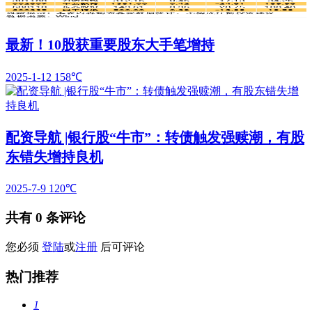
最新！10股获重要股东大手笔增持
2025-1-12
158℃
配资导航 |银行股“牛市”：转债触发强赎潮，有股
东错失增持良机
2025-7-9
120℃
共有
0
条评论
您必须
登陆
或
注册
后可评论
热门推荐
1