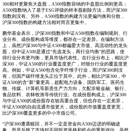
300相对更聚焦大盘股，A500指数容纳的中盘股比例则更高；
A500指数纳入了基于ESG评级的样本股剔除方法，而沪深300
指数则没有。另外，A500指数的构建方法更偏均衡和分散，
沪深300指数的构建方法相对而言更集中。
鹏华基金表示，沪深300指数和中证A500指数在编制规则、行
业分布、成份股构成等维度，都存在一定差异。在编制方法
上，虽然沪深300与中证A500都偏爱大市值、高流动性的龙头
股，但中证A500是通过“先选龙头，再行业均衡”的思路，使
得行业分布更均衡，更具市场代表性。在行业分布上，相比沪
深300，中证A500的行业覆盖度更广，对细分行业的覆盖度更
高。例如，中证A500包含化学纤维子行业，而沪深300则没
有，但国产碳纤维龙头正位于其中。此外，相比沪深300，中
证A500的含“新”量更高，超配电力设备、国防军工、医药生
物、传媒、计算机等新质生产力方向，欠配非银金融、银行、
食品饮料、农林牧渔等传统行业。在成份股构成上，沪深300
与中证A500的成份股存在较高重合度，但也存在一定差异，
中证A500的自由流通市值更大，成份股的市值覆盖度更宽，
比沪深300覆盖更多的中小市值公司。
“沪深300遭遇赎回，并不一定是资金向A500迈进的明确迹
象，而是反映了市场对不同投资风格和机会的重新评估。虽然