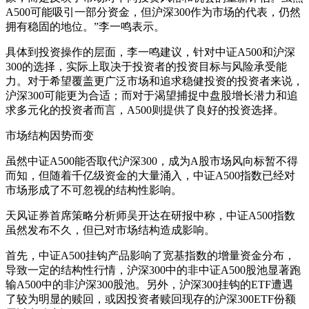
A500可能吸引一部分资金，但沪深300作为市场的代表，仍然
拥有稳固的地位。”李一鸣表示。
具体到投资操作的层面，李一鸣建议，针对中证A500和沪深
300的选择，实际上取决于投资者的投资目标与风险承受能
力。对于希望覆盖更广泛市场和追求稳健投资的投资者来说，
沪深300可能更为合适；而对于渴望捕捉中盘股增长潜力和追
求多元化的投资者而言，A500则提供了良好的投资选择。
市场结构因势而变
虽然中证A500能否取代沪深300，成为A股市场风向标暂不得
而知，但随着千亿级资金的大量涌入，中证A500指数已经对
市场形成了不可忽视的结构性影响。
天风证券首席策略分析师吴开达在研报中称，中证A500指数
虽然发布不久，但已对市场结构造成影响。
首先，中证A500挂钩产品影响了宽基指数的增量资金分布，
导致一定的结构性行情，沪深300中的非中证A500股池显著跑
输A500中的非沪深300股池。另外，沪深300挂钩的ETF遭遇
了较为明显的赎回，或因投资者赎回现存的沪深300ETF份额