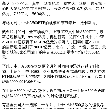
高达469.66亿元。其中，华泰柏瑞、易方达、华夏、嘉实旗下
的四大沪深300ETF头部产品，分别净流出310.71亿元、72.57
亿元、7.67亿元、56.94亿元。
与此同时，中证A500ETF的规模却节节攀升，迭创新高。
截至12月20日，全市场成立并上市了22只中证A500ETF，最
新总规模达到2369.55亿元，再创新高。近两个月以来，中证
A500ETF便获得了1814.26亿元的净流入，国泰中证A500ETF
的最新规模达到了280.02亿元，南方、广发、华夏、富国、景
顺长城等5家公司旗下的中证A500ETF规模也均超过150亿
元。
至此，中证A500在短短两个月的时间内便迅速超过了科创
50、上证50、中证500、创业板指等众多宽基指数，成为挂钩
ETF规模第二大的指数，相关ETF规模达2369.55亿元，仅次于
沪深300的9910.96亿元。
在中证A500的迅猛攻势下，近期市场上关于中证A500会否取
代沪深300成为市场风向标的讨论也越来越多。
有基金公司人士透露，一方面，由于中证A500指数的编制考