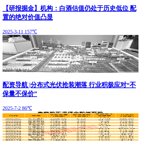
【研报掘金】机构：白酒估值仍处于历史低位 配
置的绝对价值凸显
2025-3-11
157℃
配资导航 |分布式光伏抢装潮落 行业积极应对“不
保量不保价”
2025-7-2
86℃