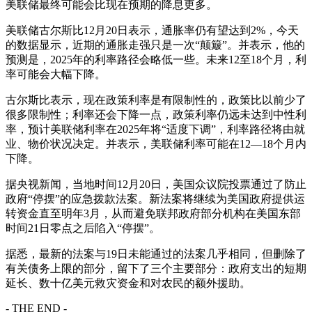
美联储最终可能会比现在预期的降息更多。
美联储古尔斯比12月20日表示，通胀率仍有望达到2%，今天
的数据显示，近期的通胀走强只是一次“颠簸”。并表示，他的
预测是，2025年的利率路径会略低一些。未来12至18个月，利
率可能会大幅下降。
古尔斯比表示，现在政策利率是有限制性的，政策比以前少了
很多限制性；利率还会下降一点，政策利率仍远未达到中性利
率，预计美联储利率在2025年将“适度下调”，利率路径将由就
业、物价状况决定。并表示，美联储利率可能在12—18个月内
下降。
据央视新闻，当地时间12月20日，美国众议院投票通过了防止
政府“停摆”的应急拨款法案。新法案将继续为美国政府提供运
转资金直至明年3月，从而避免联邦政府部分机构在美国东部
时间21日零点之后陷入“停摆”。
据悉，最新的法案与19日未能通过的法案几乎相同，但删除了
有关债务上限的部分，留下了三个主要部分：政府支出的短期
延长、数十亿美元救灾资金和对农民的额外援助。
- THE END -