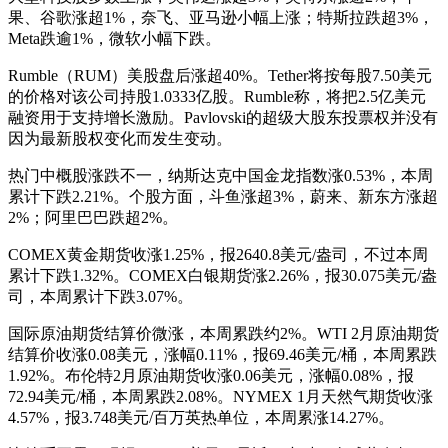
果、谷歌涨超1%，奈飞、亚马逊小幅上涨；特斯拉跌超3%，
Meta跌逾1%，微软小幅下跌。
Rumble（RUM）美股盘后涨超40%。Tether将按每股7.50美元
的价格对该公司持股1.0333亿股。Rumble称，将把2.5亿美元
融资用于支持增长激励。Pavlovski的超级大股东投票权并没有
因为最新股权变化而发生变动。
热门中概股涨跌不一，纳斯达克中国金龙指数涨0.53%，本周
累计下跌2.21%。个股方面，斗鱼涨超3%，蔚来、新东方涨超
2%；阿里巴巴跌超2%。
COMEX黄金期货收涨1.25%，报2640.8美元/盎司，不过本周
累计下跌1.32%。COMEX白银期货涨2.26%，报30.075美元/盎
司，本周累计下跌3.07%。
国际原油期货结算价微涨，本周累跌约2%。WTI 2月原油期货
结算价收涨0.08美元，涨幅0.11%，报69.46美元/桶，本周累跌
1.92%。布伦特2月原油期货收涨0.06美元，涨幅0.08%，报
72.94美元/桶，本周累跌2.08%。NYMEX 1月天然气期货收涨
4.57%，报3.748美元/百万英热单位，本周累涨14.27%。