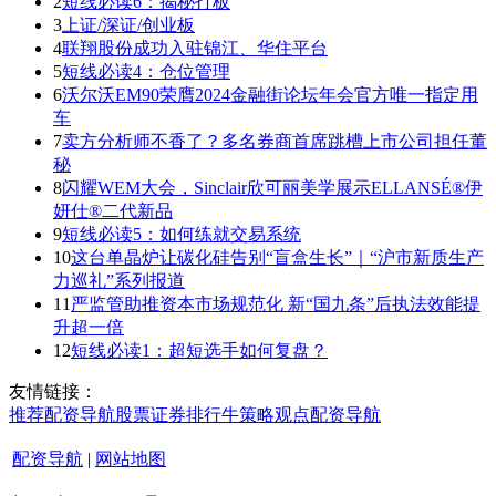
2
短线必读6：揭秘打板
3
上证/深证/创业板
4
联翔股份成功入驻锦江、华住平台
5
短线必读4：仓位管理
6
沃尔沃EM90荣膺2024金融街论坛年会官方唯一指定用
车
7
卖方分析师不香了？多名券商首席跳槽上市公司担任董
秘
8
闪耀WEM大会，Sinclair欣可丽美学展示ELLANSÉ®伊
妍仕®二代新品
9
短线必读5：如何练就交易系统
10
这台单晶炉让碳化硅告别“盲盒生长”｜“沪市新质生产
力巡礼”系列报道
11
严监管助推资本市场规范化 新“国九条”后执法效能提
升超一倍
12
短线必读1：超短选手如何复盘？
友情链接：
推荐
配资导航
股票证券
排行
牛策略
观点
配资导航
配资导航
|
网站地图