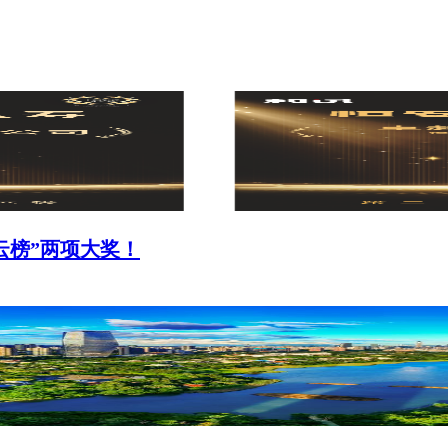
云榜”两项大奖！