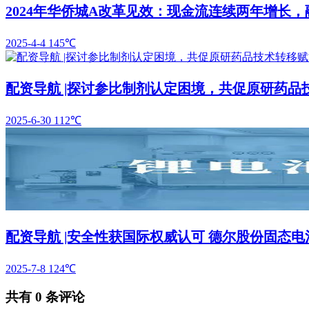
2024年华侨城A改革见效：现金流连续两年增长，融
2025-4-4
145℃
配资导航 |探讨参比制剂认定困境，共促原研药品
2025-6-30
112℃
配资导航 |安全性获国际权威认可 德尔股份固态电池
2025-7-8
124℃
共有
0
条评论