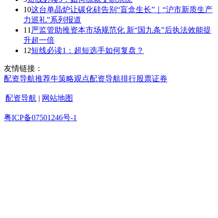
10
这台单晶炉让碳化硅告别“盲盒生长”｜“沪市新质生产
力巡礼”系列报道
11
严监管助推资本市场规范化 新“国九条”后执法效能提
升超一倍
12
短线必读1：超短选手如何复盘？
友情链接：
配资导航
推荐
牛策略
观点
配资导航
排行
股票证券
配资导航
|
网站地图
粤ICP备07501246号-1