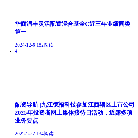
华商润丰灵活配置混合基金C近三年业绩同类
第一
2024-12-6
182阅读
4
配资导航 |九江德福科技参加江西辖区上市公司
2025年投资者网上集体接待日活动，透露多项
业务要点
2025-5-22
134阅读