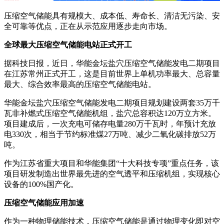
压缩空气储能具有规模大、成本低、寿命长、清洁无污染、安
全可靠等优点，正在从示范应用逐步走向市场。
全球最大压缩空气储能电站正式开工
据科技日报，近日，华能金坛盐穴压缩空气储能发电二期项目
在江苏常州正式开工，这是目前世界上单机功率最大、总容量
最大、综合效率最高的压缩空气储能电站。
华能金坛盐穴压缩空气储能发电二期项目规划建设两套35万千
瓦非补燃式压缩空气储能机组，盐穴总容积达120万立方米。
项目建成后，一次充电可储存电量280万千瓦时，年预计充放
电330次，相当于节约标准煤27万吨、减少二氧化碳排放52万
吨。
作为江苏省重大项目和华能集团“十大科技专项”重点任务，该
项目研发制造出世界最先进的空气透平和压缩机组，实现核心
设备的100%国产化。
压缩空气储能应用加速
作为一种物理储能技术，压缩空气储能是通过物理变化即对空