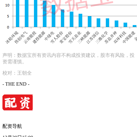
声明：数据宝所有资讯内容不构成投资建议，股市有风险，投
资需谨慎。
校对：王朝全
- THE END -
配资导航