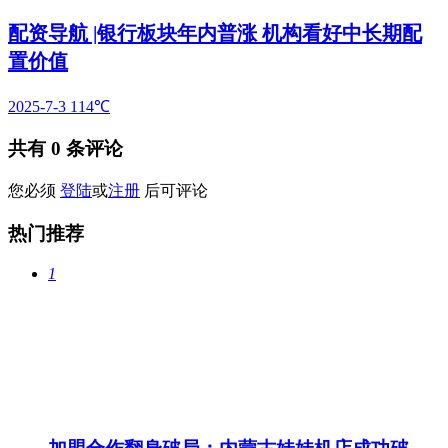
配资导航 |银行板块年内普涨 机构看好中长期配
置价值
2025-7-3
114℃
共有
0
条评论
您必须
登陆
或
注册
后可评论
热门推荐
1