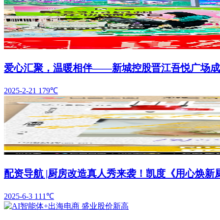
爱心汇聚，温暖相伴——新城控股晋江吾悦广场成
2025-2-21
179℃
配资导航 |厨房改造真人秀来袭！凯度《用心焕新
2025-6-3
111℃