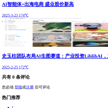
AI智能体+出海电商 盛业股价新高
2025-3-23
174℃
史玉柱团队布局AI生图赛道：产业投资LiblibAI
2025-2-25
172℃
共有
0
条评论
您必须
登陆
或
注册
后可评论
热门推荐
1