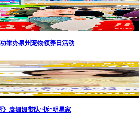
功举办泉州宠物领养日活动
厨》袁姗姗带队“拆”明星家