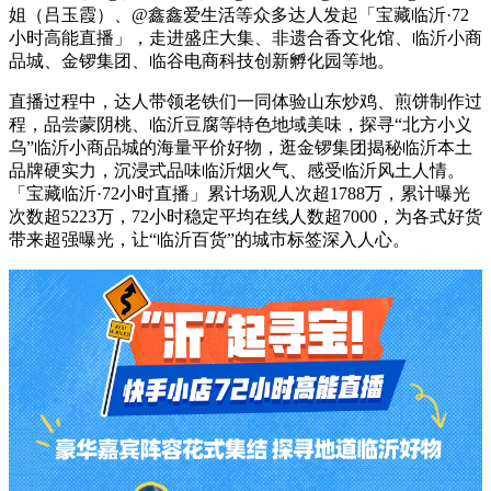
姐（吕玉霞）、@鑫鑫爱生活等众多达人发起「宝藏临沂·72
小时高能直播」，走进盛庄大集、非遗合香文化馆、临沂小商
品城、金锣集团、临谷电商科技创新孵化园等地。
直播过程中，达人带领老铁们一同体验山东炒鸡、煎饼制作过
程，品尝蒙阴桃、临沂豆腐等特色地域美味，探寻“北方小义
乌”临沂小商品城的海量平价好物，逛金锣集团揭秘临沂本土
品牌硬实力，沉浸式品味临沂烟火气、感受临沂风土人情。
「宝藏临沂·72小时直播」累计场观人次超1788万，累计曝光
次数超5223万，72小时稳定平均在线人数超7000，为各式好货
带来超强曝光，让“临沂百货”的城市标签深入人心。