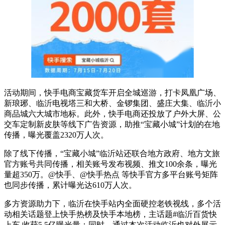
活动期间，快手电商宝藏货车开启全城巡游，打卡凤凰广场、
新琅琊、临沂电视塔三和大桥、金锣集团、盛庄大集、临沂小
商品城六大城市地标。此外，快手电商还投放了户外大屏、公
交车定制新皮肤等线下广告资源，助推“宝藏小城”计划的在地
传播，曝光覆盖2320万人次。
除了线下传播，“宝藏小城”临沂站还联合地方政府、地方文旅
官方账号共同传播，相关账号发布视频、推文100余条，曝光
量超350万。@快手、@快手热点 等快手官方多平台账号矩阵
也同步传播，累计曝光达610万人次。
多方资源助力下，临沂在快手站内全面硬控老铁视线，多个活
动相关话题登上快手热榜及快手本地榜，主话题#临沂百货快
上车 收获5.5亿曝光量；同时，通过本次活动临沂也对外展示