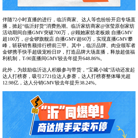
伴随72小时直播的进行，临沂商家、达人等也纷纷开启专场直
播，掀起“临沂好货”消费热潮。临沂家纺商家@张莹原创家纺
活动期间自播GMV突破700万，@顾她家纺老板娘 自播GMV
超100万，@金锣旗舰店 自播GMV超60万，实现直播GMV攀
峰，斩获销售额排行榜前三甲。其中，临沂品牌、肉业领军者
金锣携手快手超级宠粉日IP，打造品牌大场直播，释放超值福
利机制，T-90直播间GMV较去年提升648.86%。
此外，为鼓励临沂达人积极参与带货，“宝藏小城”活动还发起
达人打榜赛，吸引2721位达人参赛，达人打榜赛整体曝光超
12.98亿，达人分销GMV较去年提升38.24%。