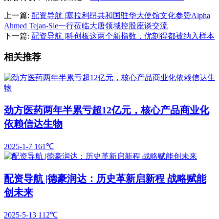
上一篇:
配资导航 |塞拉利昂共和国驻华大使馆文化参赞Alpha
Ahmed Tejan-Sie一行莅临大唐领域控股座谈交流
下一篇:
配资导航 |科创板这两个新指数，优刻得都被纳入样本
相关推荐
劲方医药两年半累亏超12亿元，核心产品商业化
依赖信达生物
2025-1-7
161℃
配资导航 |德豪润达：历史革新启新程 战略赋能
创未来
2025-5-13
112℃