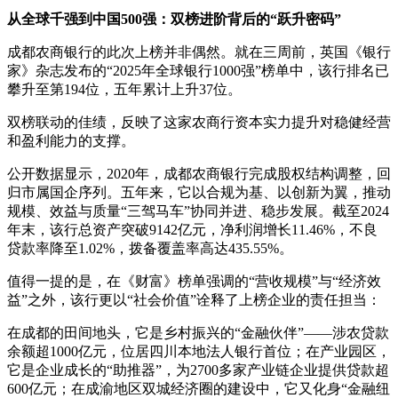
从全球千强到中国500强：双榜进阶背后的“跃升密码”
成都农商银行的此次上榜并非偶然。就在三周前，英国《银行
家》杂志发布的“2025年全球银行1000强”榜单中，该行排名已
攀升至第194位，五年累计上升37位。
双榜联动的佳绩，反映了这家农商行资本实力提升对稳健经营
和盈利能力的支撑。
公开数据显示，2020年，成都农商银行完成股权结构调整，回
归市属国企序列。五年来，它以合规为基、以创新为翼，推动
规模、效益与质量“三驾马车”协同并进、稳步发展。截至2024
年末，该行总资产突破9142亿元，净利润增长11.46%，不良
贷款率降至1.02%，拨备覆盖率高达435.55%。
值得一提的是，在《财富》榜单强调的“营收规模”与“经济效
益”之外，该行更以“社会价值”诠释了上榜企业的责任担当：
在成都的田间地头，它是乡村振兴的“金融伙伴”——涉农贷款
余额超1000亿元，位居四川本地法人银行首位；在产业园区，
它是企业成长的“助推器”，为2700多家产业链企业提供贷款超
600亿元；在成渝地区双城经济圈的建设中，它又化身“金融纽