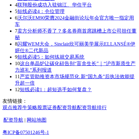
4
联翔股份成功入驻锦江、华住平台
5
短线必读4：仓位管理
6
沃尔沃EM90荣膺2024金融街论坛年会官方唯一指定用
车
7
卖方分析师不香了？多名券商首席跳槽上市公司担任董
秘
8
闪耀WEM大会，Sinclair欣可丽美学展示ELLANSÉ®伊
妍仕®二代新品
9
短线必读5：如何练就交易系统
10
这台单晶炉让碳化硅告别“盲盒生长”｜“沪市新质生产
力巡礼”系列报道
11
严监管助推资本市场规范化 新“国九条”后执法效能提
升超一倍
12
短线必读1：超短选手如何复盘？
友情链接：
观点
推荐
牛策略
股票证券
配资导航
配资导航
排行
配资导航
|
网站地图
粤ICP备07501246号-1