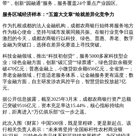
带”，创新“园融通”服务，服务覆盖24个重点产业园区。
服务区域经济样本：“五篇大文章”绘就差异化竞争力
作为扎根成都的法人金融机构，成都农商银行始终将服务地方
作为核心使命，坚持与城市发展同频共振。在银行业竞争日益
激烈的今天，成都农商银行以科技、绿色、普惠、养老、数字
金融为突破口，选择在差异化赛道上寻找突破。
科技金融领域，推出“科技初创贷”，服务5000多家科技型企
业；绿色金融方面，创新“碳汇贷”“绿票通”，绿色贷款余额突
破470亿元；普惠金融上，小微贷款余额656亿元，全省第一；
养老金融领域，打造适老服务体系，让金融服务更有温度；数
字金融方面，自主研发涉农风控平台，智慧贷款投放超7亿
元。
据公开信息披露，截至2025年3月末，成都农商银行资产总额
已突破9516亿元，资本充足率达15.44%，核心指标持续向
好，距离进入“万亿俱乐部”仅一步之遥。
此次入围《财富》中国500强，既是里程碑，更是新起点。该
行相关负责人表示：“未来将坚持‘全国标杆性农村商业银
行’目标，以特色化产品体系和可持续发展模式，为区域经济